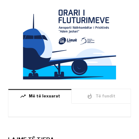
trending_up
whatshot
Më të lexuarat
Të fundit