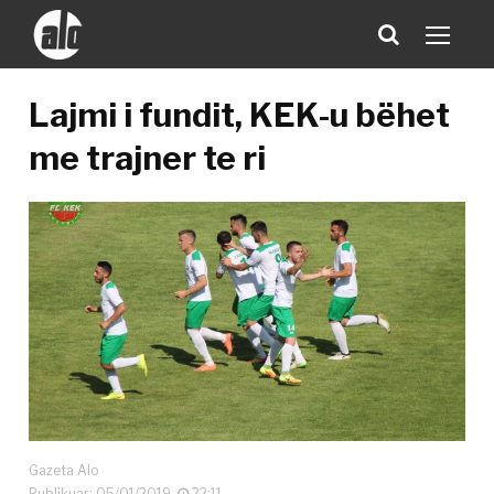
Lajmi i fundit, KEK-u bëhet
me trajner te ri
Gazeta Alo
Publikuar: 05/01/2019
22:11