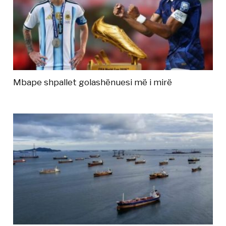
Mbape shpallet golashënuesi më i mirë