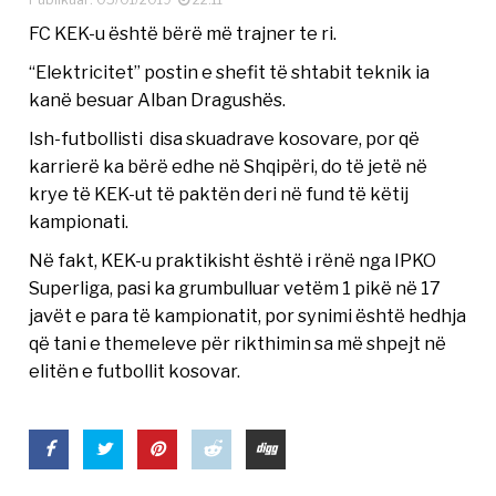
FC KEK-u është bërë më trajner te ri.
“Elektricitet” postin e shefit të shtabit teknik ia
kanë besuar Alban Dragushës.
Ish-futbollisti disa skuadrave kosovare, por që
karrierë ka bërë edhe në Shqipëri, do të jetë në
krye të KEK-ut të paktën deri në fund të këtij
kampionati.
Në fakt, KEK-u praktikisht është i rënë nga IPKO
Superliga, pasi ka grumbulluar vetëm 1 pikë në 17
javët e para të kampionatit, por synimi është hedhja
që tani e themeleve për rikthimin sa më shpejt në
elitën e futbollit kosovar.