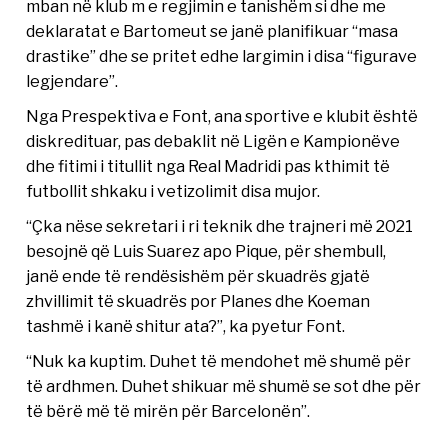
mban në klub m e regjimin e tanishëm si dhe me
deklaratat e Bartomeut se janë planifikuar “masa
drastike” dhe se pritet edhe largimin i disa “figurave
legjendare”.
Nga Prespektiva e Font, ana sportive e klubit është
diskredituar, pas debaklit në Ligën e Kampionëve
dhe fitimi i titullit nga Real Madridi pas kthimit të
futbollit shkaku i vetizolimit disa mujor.
“Çka nëse sekretari i ri teknik dhe trajneri më 2021
besojnë që Luis Suarez apo Pique, për shembull,
janë ende të rendësishëm për skuadrës gjatë
zhvillimit të skuadrës por Planes dhe Koeman
tashmë i kanë shitur ata?”, ka pyetur Font.
“Nuk ka kuptim. Duhet të mendohet më shumë për
të ardhmen. Duhet shikuar më shumë se sot dhe për
të bërë më të mirën për Barcelonën”.