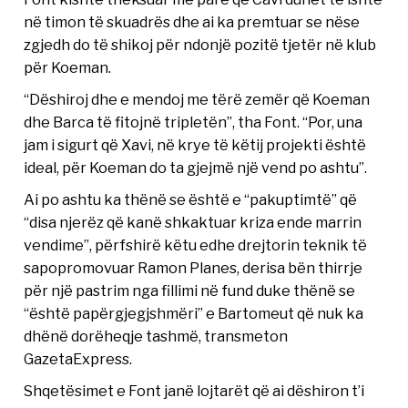
në timon të skuadrës dhe ai ka premtuar se nëse
zgjedh do të shikoj për ndonjë pozitë tjetër në klub
për Koeman.
“Dëshiroj dhe e mendoj me tërë zemër që Koeman
dhe Barca të fitojnë tripletën”, tha Font. “Por, una
jam i sigurt që Xavi, në krye të këtij projekti është
ideal, për Koeman do ta gjejmë një vend po ashtu”.
Ai po ashtu ka thënë se është e “pakuptimtë” që
“disa njerëz që kanë shkaktuar kriza ende marrin
vendime”, përfshirë këtu edhe drejtorin teknik të
sapopromovuar Ramon Planes, derisa bën thirrje
për një pastrim nga fillimi në fund duke thënë se
“është papërgjegjshmëri” e Bartomeut që nuk ka
dhënë dorëheqje tashmë, transmeton
GazetaExpress.
Shqetësimet e Font janë lojtarët që ai dëshiron t’i