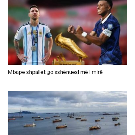
Mbape shpallet golashënuesi më i mirë