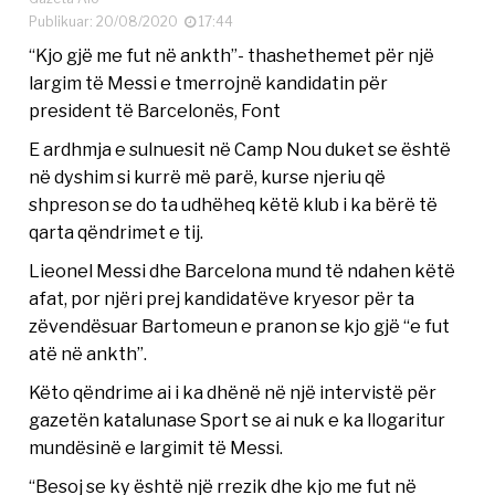
Publikuar: 20/08/2020
17:44
“Kjo gjë me fut në ankth”- thashethemet për një
largim të Messi e tmerrojnë kandidatin për
president të Barcelonës, Font
E ardhmja e sulnuesit në Camp Nou duket se është
në dyshim si kurrë më parë, kurse njeriu që
shpreson se do ta udhëheq këtë klub i ka bërë të
qarta qëndrimet e tij.
Lieonel Messi dhe Barcelona mund të ndahen këtë
afat, por njëri prej kandidatëve kryesor për ta
zëvendësuar Bartomeun e pranon se kjo gjë “e fut
atë në ankth”.
Këto qëndrime ai i ka dhënë në një intervistë për
gazetën katalunase Sport se ai nuk e ka llogaritur
mundësinë e largimit të Messi.
“Besoj se ky është një rrezik dhe kjo me fut në