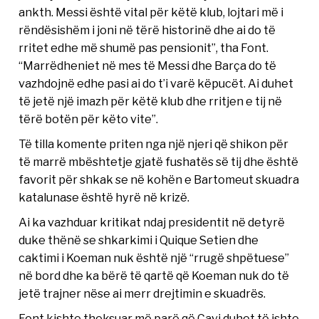
ankth. Messi është vital për këtë klub, lojtari më i
rëndësishëm i joni në tërë historinë dhe ai do të
rritet edhe më shumë pas pensionit”, tha Font.
“Marrëdheniet në mes të Messi dhe Barça do të
vazhdojnë edhe pasi ai do t’i varë këpucët. Ai duhet
të jetë një imazh për këtë klub dhe rritjen e tij në
tërë botën për këto vite”.
Të tilla komente priten nga një njeri që shikon për
të marrë mbështetje gjatë fushatës së tij dhe është
favorit për shkak se në kohën e Bartomeut skuadra
katalunase është hyrë në krizë.
Ai ka vazhduar kritikat ndaj presidentit në detyrë
duke thënë se shkarkimi i Quique Setien dhe
caktimi i Koeman nuk është një “rrugë shpëtuese”
në bord dhe ka bërë të qartë që Koeman nuk do të
jetë trajner nëse ai merr drejtimin e skuadrës.
Font kishte theksuar më parë që Cavi duhet të ishte