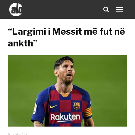
“Largimi i Messit më fut në
ankth”
Gazeta Alo