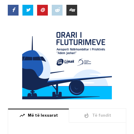
trending_up
whatshot
Më të lexuarat
Të fundit