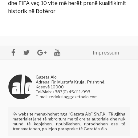
dhe FIFA veç 10 vite më herët pranë kualifikimit
historik në Botëror
Impressum
Gazeta Alo
Adresa: Rr. Mustafa Kruja , Prishtinë,
Kosovë 10000
Tel/Mob: +383(0) 45/111-993
E-mail:
redaksia@gazetaalo.com
Ky website menaxhohet nga “Gazeta Alo” Sh.P.K . Të gjitha
materialet janë të mbrojtura me të drejta autoriale dhe nuk
mund të kopjohen, ripublikohen, riprodhohen ose të
transmetohen, pa lejen paraprake të Gazetës Alo.