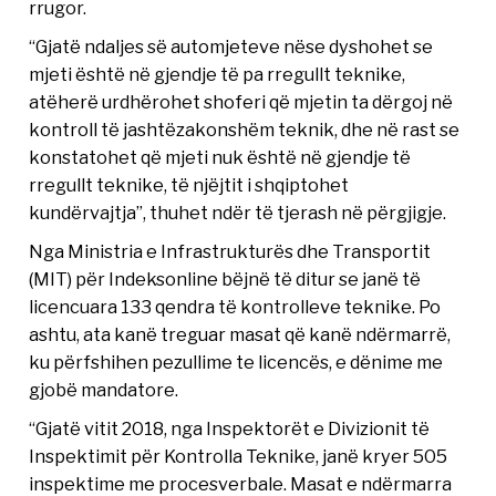
rrugor.
“Gjatë ndaljes së automjeteve nëse dyshohet se
mjeti është në gjendje të pa rregullt teknike,
atëherë urdhërohet shoferi që mjetin ta dërgoj në
kontroll të jashtëzakonshëm teknik, dhe në rast se
konstatohet që mjeti nuk është në gjendje të
rregullt teknike, të njëjtit i shqiptohet
kundërvajtja”, thuhet ndër të tjerash në përgjigje.
Nga Ministria e Infrastrukturës dhe Transportit
(MIT) për Indeksonline bëjnë të ditur se janë të
licencuara 133 qendra të kontrolleve teknike. Po
ashtu, ata kanë treguar masat që kanë ndërmarrë,
ku përfshihen pezullime te licencës, e dënime me
gjobë mandatore.
“Gjatë vitit 2018, nga Inspektorët e Divizionit të
Inspektimit për Kontrolla Teknike, janë kryer 505
inspektime me procesverbale. Masat e ndërmarra