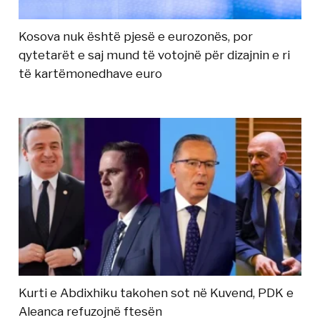
Kosova nuk është pjesë e eurozonës, por
qytetarët e saj mund të votojnë për dizajnin e ri
të kartëmonedhave euro
Kurti e Abdixhiku takohen sot në Kuvend, PDK e
Aleanca refuzojnë ftesën