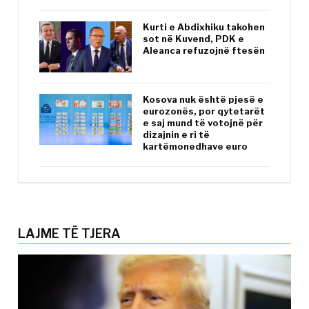
Kurti e Abdixhiku takohen
sot në Kuvend, PDK e
Aleanca refuzojnë ftesën
Kosova nuk është pjesë e
eurozonës, por qytetarët
e saj mund të votojnë për
dizajnin e ri të
kartëmonedhave euro
LAJME TË TJERA