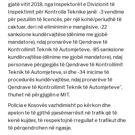
gjatë vitit 2018, nga Inspektorët e Divizionit të
Inspektimit për Kontrolla Teknike janë: -3 vendime
për pezullim të licencës, për një kohë/periudhë të
caktuar, deri në eliminimin e mangësive, -22
sanksione kundërvajtëse (dënime me gjobë
mandatore), ndaj pronarëve të Qendrave të
Kontrollimit Teknik të Automjeteve, -85 sanksione
kundërvajtëse (dënime me gjobë mandatore), ndaj
personave përgjegjës të Qendrave të Kontrollimit
Teknik të Automjeteve, si dhe -34 inicime të
procedurës kundërvajtëse, ndaj pronarëve të
Qendrave të Kontrollimit Teknik të Automjeteve”,
thuhet në përgjigjën e MIT.
Policia e Kosovës vazhdimisht po kërkon dhe
apelon te të gjithë pjesëmarrësit në trafik që të
kenë kujdes, të respektojnë rregullat e trafikut dhe
të përqendrohen në ngasje.