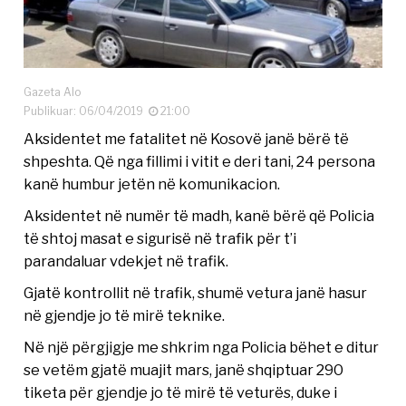
Gazeta Alo
Publikuar: 06/04/2019
21:00
Aksidentet me fatalitet në Kosovë janë bërë të
shpeshta. Që nga fillimi i vitit e deri tani, 24 persona
kanë humbur jetën në komunikacion.
Aksidentet në numër të madh, kanë bërë që Policia
të shtoj masat e sigurisë në trafik për t’i
parandaluar vdekjet në trafik.
Gjatë kontrollit në trafik, shumë vetura janë hasur
në gjendje jo të mirë teknike.
Në një përgjigje me shkrim nga Policia bëhet e ditur
se vetëm gjatë muajit mars, janë shqiptuar 290
tiketa për gjendje jo të mirë të veturës, duke i