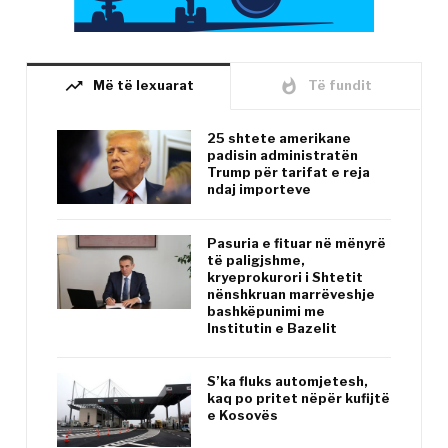
trending_up
whatshot
Më të lexuarat
Të fundit
25 shtete amerikane
padisin administratën
Trump për tarifat e reja
ndaj importeve
Pasuria e fituar në mënyrë
të paligjshme,
kryeprokurori i Shtetit
nënshkruan marrëveshje
bashkëpunimi me
Institutin e Bazelit
S’ka fluks automjetesh,
kaq po pritet nëpër kufijtë
e Kosovës