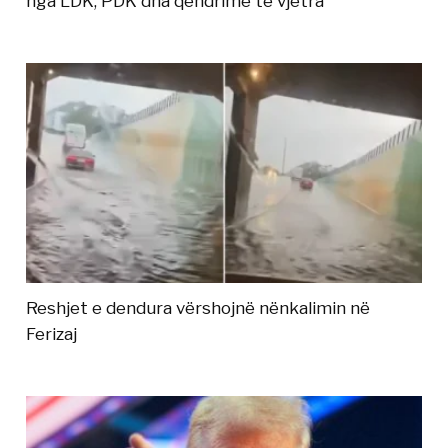
nga LDK, PDK dha qëndrime të vjetra
Reshjet e dendura vërshojnë nënkalimin në
Ferizaj