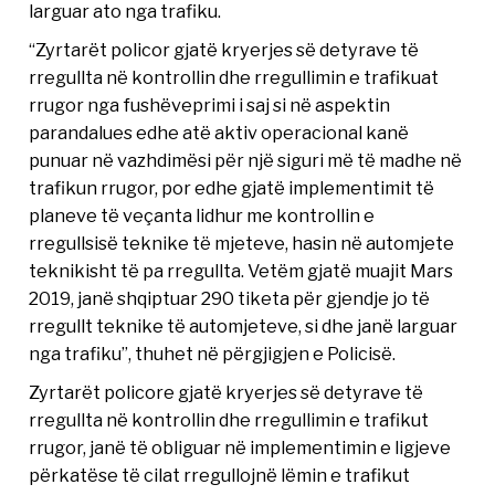
larguar ato nga trafiku.
“Zyrtarët policor gjatë kryerjes së detyrave të
rregullta në kontrollin dhe rregullimin e trafikuat
rrugor nga fushëveprimi i saj si në aspektin
parandalues edhe atë aktiv operacional kanë
punuar në vazhdimësi për një siguri më të madhe në
trafikun rrugor, por edhe gjatë implementimit të
planeve të veçanta lidhur me kontrollin e
rregullsisë teknike të mjeteve, hasin në automjete
teknikisht të pa rregullta. Vetëm gjatë muajit Mars
2019, janë shqiptuar 290 tiketa për gjendje jo të
rregullt teknike të automjeteve, si dhe janë larguar
nga trafiku”, thuhet në përgjigjen e Policisë.
Zyrtarët policore gjatë kryerjes së detyrave të
rregullta në kontrollin dhe rregullimin e trafikut
rrugor, janë të obliguar në implementimin e ligjeve
përkatëse të cilat rregullojnë lëmin e trafikut