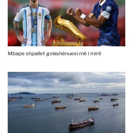
Mbape shpallet golashënuesi më i mirë