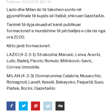
Publikuar: 26/02/2019
10:41
Lazio dhe Milan do të takohen sonte në
gjysmëfinale të kupës së Italisë, shkruan GazetaAlo.
Tanimë të dyja skuadrat kanë publikuar
formacionet e mundshme të përballjes e cila nis nga
ora 21:00.
Këto janë formacionet.
LAZIO (4-2-3-1): Strakosha; Marusic, Leiva, Acerbi,
Lulic; Badelj, Parolo; Romulo, Milinkovic-Savic,
Correa; Immobile.
MILAN (4-3-3): Donnarumma; Calabria, Musacchio,
Romagnoli, Laxalt; Kessié, Bakayoko, Paquetà; Suso,
Piatek, Borini. /GazetaAlo