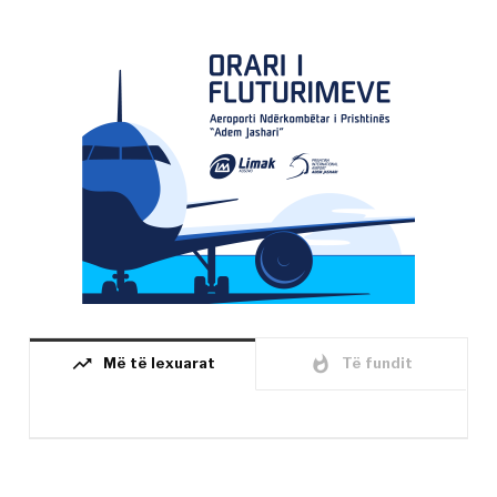
trending_up
whatshot
Më të lexuarat
Të fundit