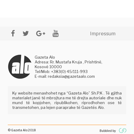
Impressum
Gazeta Alo
Adresa: Rr. Mustafa Kruja , Prishtinë,
Kosovë 10000
Tel/Mob: +383(0) 45/111-993
E-mail:
redaksia@gazetaalo.com
Ky website menaxhohet nga “Gazeta Alo” Sh.P.K . Të gjitha
materialet janë të mbrojtura me të drejta autoriale dhe nuk
mund të kopjohen, ripublikohen, riprodhohen ose të
transmetohen, pa lejen paraprake të Gazetës Alo.
© Gazeta Alo 2018
Bubbled by