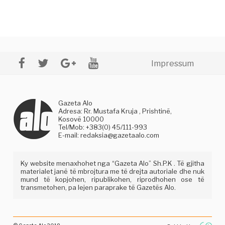
Impressum
Gazeta Alo
Adresa: Rr. Mustafa Kruja , Prishtinë,
Kosovë 10000
Tel/Mob: +383(0) 45/111-993
E-mail:
redaksia@gazetaalo.com
Ky website menaxhohet nga “Gazeta Alo” Sh.P.K . Të gjitha
materialet janë të mbrojtura me të drejta autoriale dhe nuk
mund të kopjohen, ripublikohen, riprodhohen ose të
transmetohen, pa lejen paraprake të Gazetës Alo.