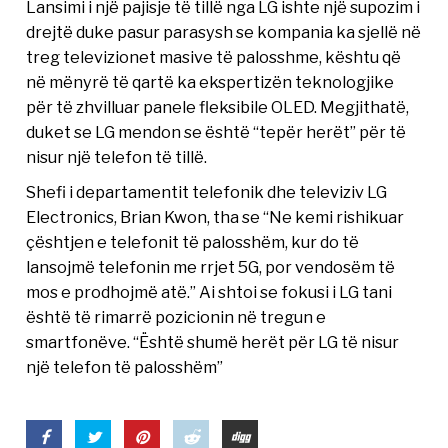
Lansimi i një pajisje të tillë nga LG ishte një supozim i
drejtë duke pasur parasysh se kompania ka sjellë në
treg televizionet masive të palosshme, kështu që
në mënyrë të qartë ka ekspertizën teknologjike
për të zhvilluar panele fleksibile OLED. Megjithatë,
duket se LG mendon se është “tepër herët” për të
nisur një telefon të tillë.
Shefi i departamentit telefonik dhe televiziv LG
Electronics, Brian Kwon, tha se “Ne kemi rishikuar
çështjen e telefonit të palosshëm, kur do të
lansojmë telefonin me rrjet 5G, por vendosëm të
mos e prodhojmë atë.” Ai shtoi se fokusi i LG tani
është të rimarrë pozicionin në tregun e
smartfonëve. “Është shumë herët për LG të nisur
një telefon të palosshëm”