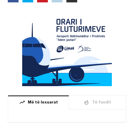
trending_up
whatshot
Më të lexuarat
Të fundit