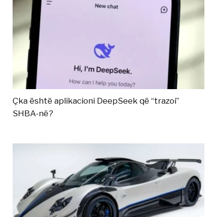
Çka është aplikacioni DeepSeek që “trazoi”
SHBA-në?