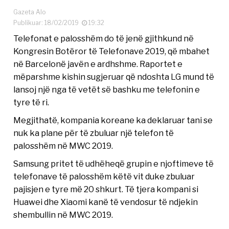
Gazeta Alo
Publikuar: 18/02/2019
19:32
Telefonat e palosshëm do të jenë gjithkund në
Kongresin Botëror të Telefonave 2019, që mbahet
në Barcelonë javën e ardhshme. Raportet e
mëparshme kishin sugjeruar që ndoshta LG mund të
lansoj një nga të vetët së bashku me telefonin e
tyre të ri.
Megjithatë, kompania koreane ka deklaruar tani se
nuk ka plane për të zbuluar një telefon të
palosshëm në MWC 2019.
Samsung pritet të udhëheqë grupin e njoftimeve të
telefonave të palosshëm këtë vit duke zbuluar
pajisjen e tyre më 20 shkurt. Të tjera kompani si
Huawei dhe Xiaomi kanë të vendosur të ndjekin
shembullin në MWC 2019.