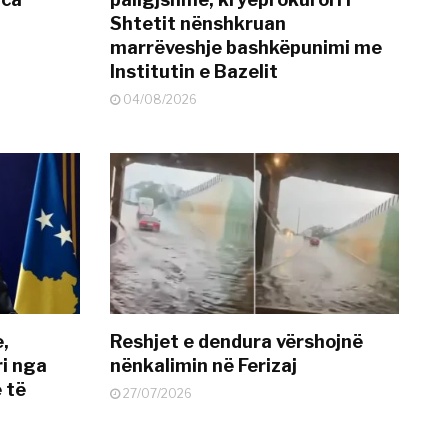
Shtetit nënshkruan
marrëveshje bashkëpunimi me
Institutin e Bazelit
04/08/2026
e,
Reshjet e dendura vërshojnë
i nga
nënkalimin në Ferizaj
 të
27/07/2026