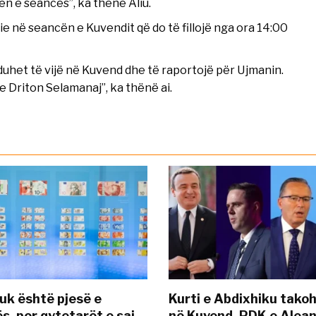
n e seancës”, ka thënë Aliu.
 vie në seancën e Kuvendit që do të fillojë nga ora 14:00
duhet të vijë në Kuvend dhe të raportojë për Ujmanin.
e Driton Selamanaj”, ka thënë ai.
uk është pjesë e
Kurti e Abdixhiku tako
s, por qytetarët e saj
në Kuvend, PDK e Alea