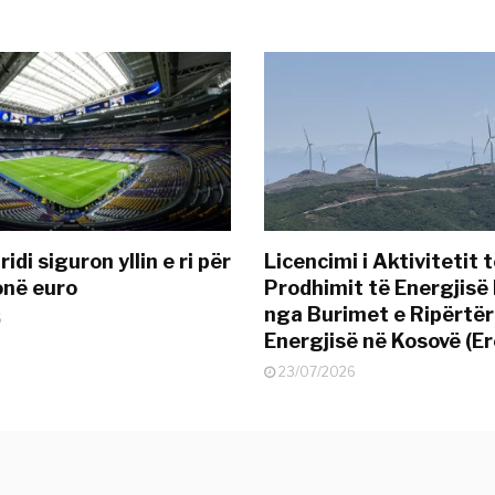
idi siguron yllin e ri për
Licencimi i Aktivitetit 
onë euro
Prodhimit të Energjisë 
nga Burimet e Ripërtë
6
Energjisë në Kosovë (Er
23/07/2026