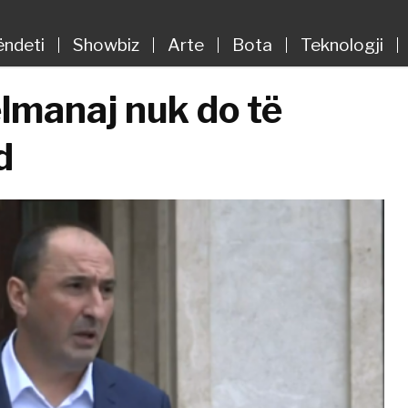
ëndeti
Showbiz
Arte
Bota
Teknologji
elmanaj nuk do të
d