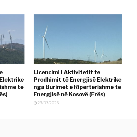
te
Licencimi i Aktivitetit te
Elektrike
Prodhimit të Energjisë Elektrike
rishme të
nga Burimet e Ripërtërishme të
ës)
Energjisë në Kosovë (Erës)
23/07/2026