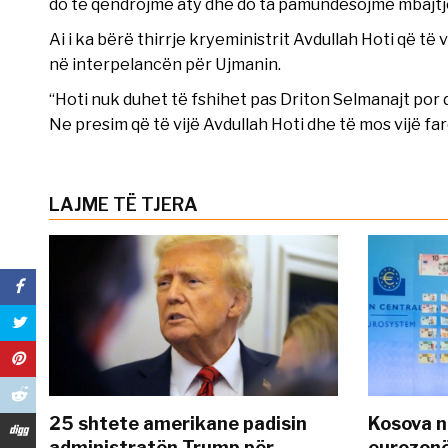
do të qëndrojmë aty dhe do ta pamundësojmë mbajtje
Ai i ka bërë thirrje kryeministrit Avdullah Hoti që të
në interpelancën për Ujmanin.
“Hoti nuk duhet të fshihet pas Driton Selmanajt por 
Ne presim që të vijë Avdullah Hoti dhe të mos vijë far
LAJME TË TJERA
25 shtete amerikane padisin
Kosova n
administratën Trump për
eurozonë