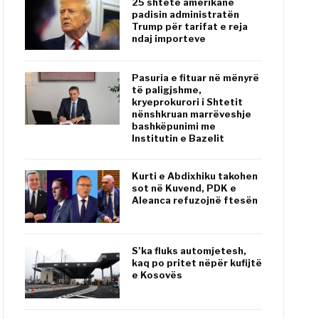
25 shtete amerikane
padisin administratën
Trump për tarifat e reja
ndaj importeve
Pasuria e fituar në mënyrë
të paligjshme,
kryeprokurori i Shtetit
nënshkruan marrëveshje
bashkëpunimi me
Institutin e Bazelit
Kurti e Abdixhiku takohen
sot në Kuvend, PDK e
Aleanca refuzojnë ftesën
S’ka fluks automjetesh,
kaq po pritet nëpër kufijtë
e Kosovës