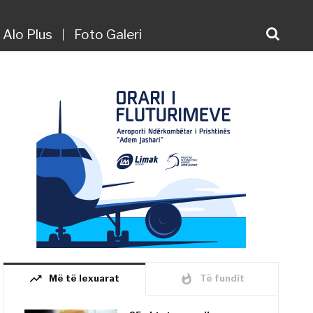
Alo Plus
Foto Galeri
trending_up
whatshot
Më të lexuarat
Të fundit