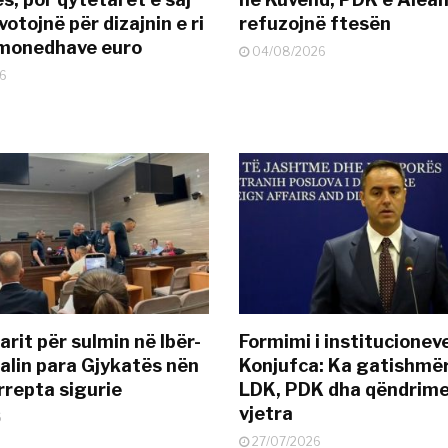
otojnë për dizajnin e ri
refuzojnë ftesën
ëmonedhave euro
04/08/2026
6
rit për sulmin në Ibër-
Formimi i institucionev
alin para Gjykatës nën
Konjufca: Ka gatishmër
rrepta sigurie
LDK, PDK dha qëndrime
vjetra
6
27/07/2026