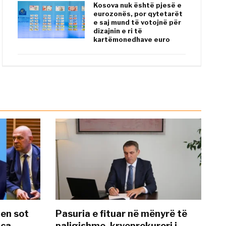
Kosova nuk është pjesë e
eurozonës, por qytetarët
e saj mund të votojnë për
dizajnin e ri të
kartëmonedhave euro
hen sot
Pasuria e fituar në mënyrë të
nca
paligjshme, kryeprokurori i