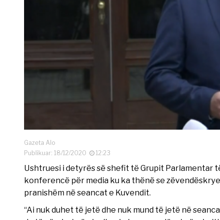
Gazeta Alo
Publikuar: 18/12/2020
12:23
Ushtruesi i detyrës së shefit të Grupit Parlamentar t
konferencë për media ku ka thënë se zëvendëskryemi
pranishëm në seancat e Kuvendit.
“Ai nuk duhet të jetë dhe nuk mund të jetë në seancat