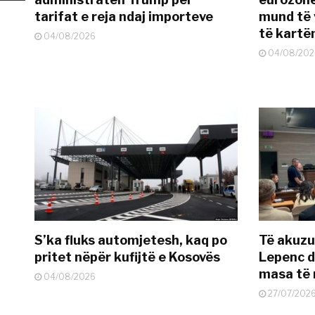
tarifat e reja ndaj importeve
mund të v
të kart
04/08/2026
04/08/202
S’ka fluks automjetesh, kaq po
Të akuzua
pritet nëpër kufijtë e Kosovës
Lepenc d
masa të 
04/08/2026
27/07/202