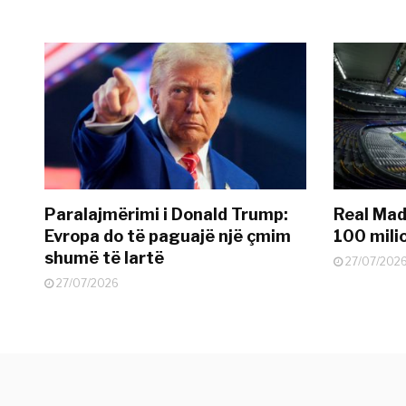
Paralajmërimi i Donald Trump:
Real Madr
Evropa do të paguajë një çmim
100 mili
shumë të lartë
27/07/202
27/07/2026