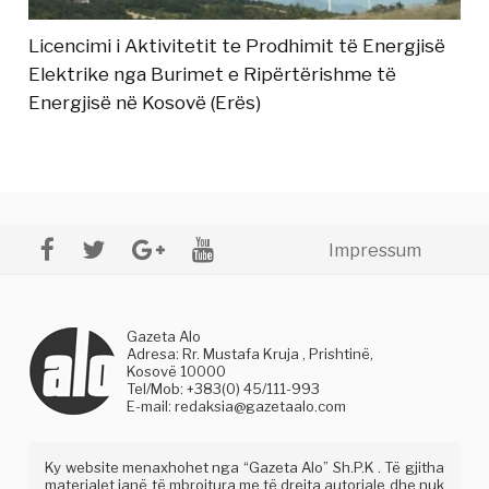
Licencimi i Aktivitetit te Prodhimit të Energjisë
Elektrike nga Burimet e Ripërtërishme të
Energjisë në Kosovë (Erës)
Impressum
Gazeta Alo
Adresa: Rr. Mustafa Kruja , Prishtinë,
Kosovë 10000
Tel/Mob: +383(0) 45/111-993
E-mail:
redaksia@gazetaalo.com
Ky website menaxhohet nga “Gazeta Alo” Sh.P.K . Të gjitha
materialet janë të mbrojtura me të drejta autoriale dhe nuk