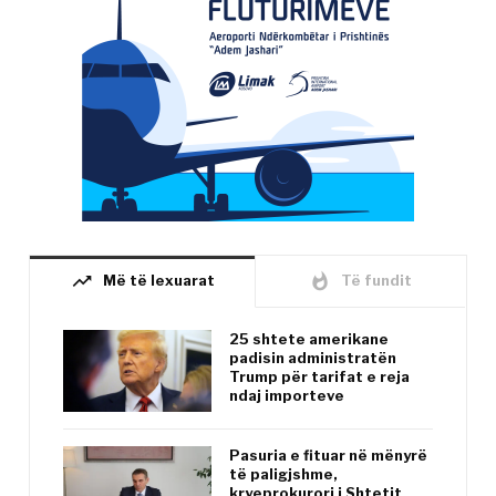
trending_up
whatshot
Më të lexuarat
Të fundit
25 shtete amerikane
padisin administratën
Trump për tarifat e reja
ndaj importeve
Pasuria e fituar në mënyrë
të paligjshme,
kryeprokurori i Shtetit