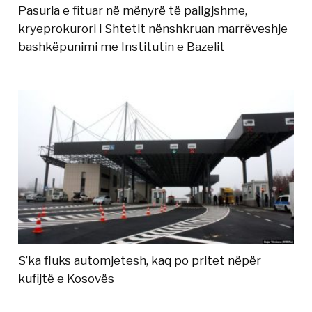
Pasuria e fituar në mënyrë të paligjshme,
kryeprokurori i Shtetit nënshkruan marrëveshje
bashkëpunimi me Institutin e Bazelit
S’ka fluks automjetesh, kaq po pritet nëpër
kufijtë e Kosovës