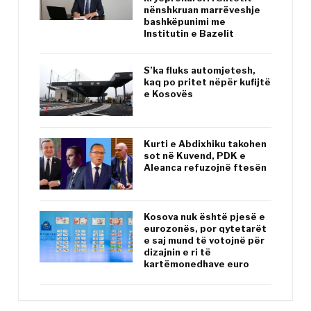
nënshkruan marrëveshje
bashkëpunimi me
Institutin e Bazelit
S’ka fluks automjetesh,
kaq po pritet nëpër kufijtë
e Kosovës
Kurti e Abdixhiku takohen
sot në Kuvend, PDK e
Aleanca refuzojnë ftesën
Kosova nuk është pjesë e
eurozonës, por qytetarët
e saj mund të votojnë për
dizajnin e ri të
kartëmonedhave euro