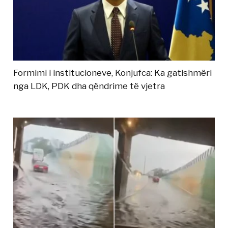
Formimi i institucioneve, Konjufca: Ka gatishmëri
nga LDK, PDK dha qëndrime të vjetra