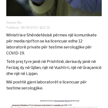
Gazeta Alo
Publikuar: 18/08/2020
12:32
Ministria e Shëndetësisë përmes një komunikate
për media njofton se ka licencuar edhe 12
laboratorë private për testime serologjike për
COVID-19.
Tetë prej tyre janë në Prishtinë, derisa dy janë në
Ferizaj, dy në Gjilan, një në Vushtrri, një në Graçanicë
dhe një në Lipjan.
Më poshtë gjeni laboratorët e licencuar për
testime serologjike.