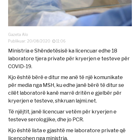
Gazeta Alo
Publikuar: 20/08/2020
11:06
Ministria e Shëndetësisë ka licencuar edhe 18
laboratore tjera private për kryerjen e testeve për
COVID-19.
Kjo është bërë e ditur me anë të një komunikate
për media nga MSH, ku edhe janë bërë të ditur se
cilët laboratorë kanë marrë dritën e gjelbër për
kryerjen e testeve, shkruan lajmi.net.
Të njëjtit, janë licencuar vetëm për kryerjen e
testeve serologjike, dhe jo PCR.
Kjo është lista e gjashtë me laboratore private që
licencohen nga ministria.