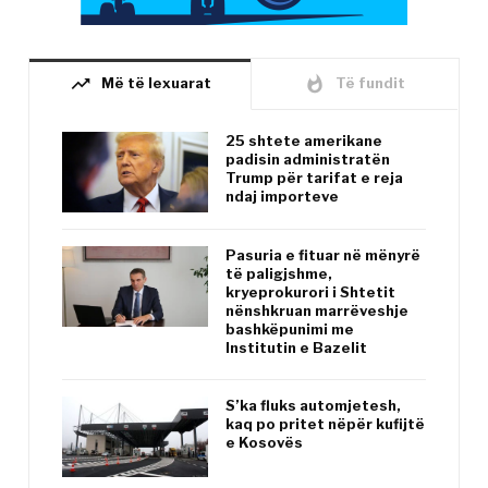
trending_up
whatshot
Më të lexuarat
Të fundit
25 shtete amerikane
padisin administratën
Trump për tarifat e reja
ndaj importeve
Pasuria e fituar në mënyrë
të paligjshme,
kryeprokurori i Shtetit
nënshkruan marrëveshje
bashkëpunimi me
Institutin e Bazelit
S’ka fluks automjetesh,
kaq po pritet nëpër kufijtë
e Kosovës