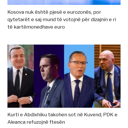
Kosova nuk është pjesë e eurozonës, por
qytetarët e saj mund të votojnë për dizajnin e ri
të kartëmonedhave euro
Kurti e Abdixhiku takohen sot në Kuvend, PDK e
Aleanca refuzojnë ftesën