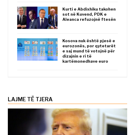
Kurti e Abdixhiku takohen
sot në Kuvend, PDK e
Aleanca refuzojnë ftesën
Kosova nuk është pjesë e
eurozonës, por qytetarët
e saj mund të votojnë për
dizajnin e ri të
kartëmonedhave euro
LAJME TË TJERA