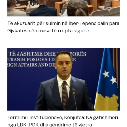
Të akuzuarit për sulmin në Ibër-Lepenc dalin para
Gjykatës nën masa të rrepta sigurie
Formimi i institucioneve, Konjufca: Ka gatishmëri
nga LDK, PDK dha qëndrime të vjetra