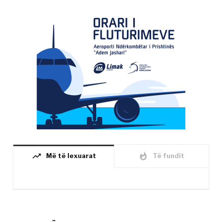
trending_up
whatshot
Më të lexuarat
Të fundit