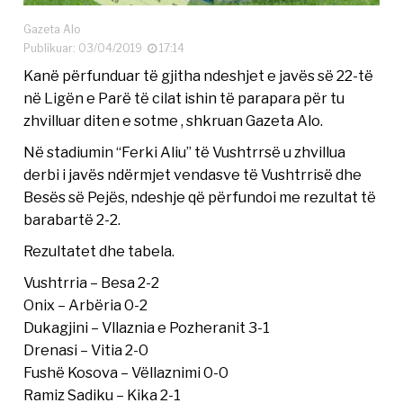
Gazeta Alo
Publikuar: 03/04/2019
17:14
Kanë përfunduar të gjitha ndeshjet e javës së 22-të
në Ligën e Parë të cilat ishin të parapara për tu
zhvilluar diten e sotme , shkruan Gazeta Alo.
Në stadiumin “Ferki Aliu” të Vushtrrsë u zhvillua
derbi i javës ndërmjet vendasve të Vushtrrisë dhe
Besës së Pejës, ndeshje që përfundoi me rezultat të
barabartë 2-2.
Rezultatet dhe tabela.
Vushtrria – Besa 2-2
Onix – Arbëria 0-2
Dukagjini – Vllaznia e Pozheranit 3-1
Drenasi – Vitia 2-0
Fushë Kosova – Vëllaznimi 0-0
Ramiz Sadiku – Kika 2-1