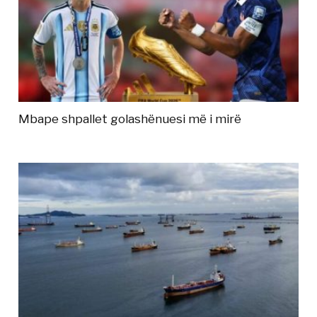
Mbape shpallet golashënuesi më i mirë