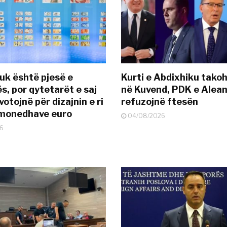
uk është pjesë e
Kurti e Abdixhiku tako
s, por qytetarët e saj
në Kuvend, PDK e Alea
otojnë për dizajnin e ri
refuzojnë ftesën
ëmonedhave euro
04/08/2026
6