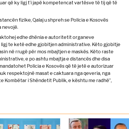
uar që ky ligj t’i japë kompetencat vartësve të tij që të
ancën fizike, Qalaj u shpreh se Policia e Kosovës
a nevojë.
caktohej edhe dhënia e autoritetit organeve
igj te ketë edhe gjobitjen administrative. Këto gjobitje
hasin në rrugë për mos mbajtjen e maskës. Këto raste
inistrative, e po ashtu mbajtja e distancës dhe disa
 mandatohet Policia e Kosovës që të jetë e autorizuar
 nuk respektojnë masat e caktuara nga qeveria, nga
e Kombëtar i Shëndetit Publik, e kështu me radhë”,