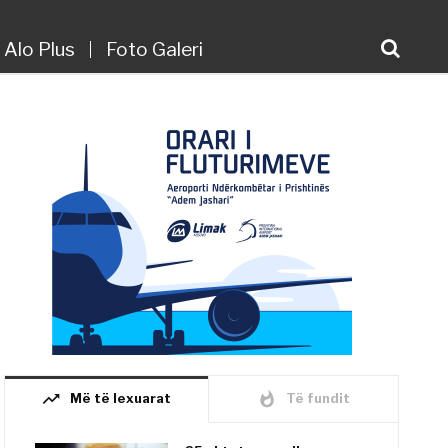
Alo Plus
Foto Galeri
trending_up
whatshot
Më të lexuarat
Të fundit