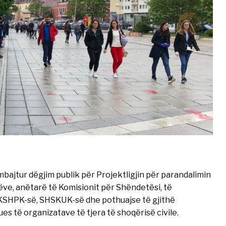
ajtur dëgjim publik për Projektligjin për parandalimin
ve, anëtarë të Komisionit për Shëndetësi, të
, IKSHPK-së, SHSKUK-së dhe pothuajse të gjithë
s të organizatave të tjera të shoqërisë civile.