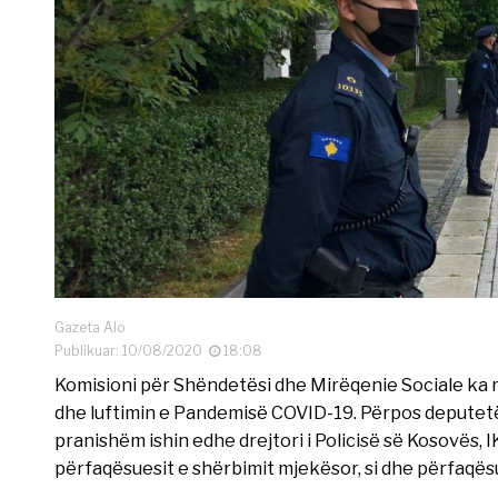
Gazeta Alo
Publikuar: 10/08/2020
18:08
Komisioni për Shëndetësi dhe Mirëqenie Sociale ka mb
dhe luftimin e Pandemisë COVID-19. Përpos deputetë
pranishëm ishin edhe drejtori i Policisë së Kosovës
përfaqësuesit e shërbimit mjekësor, si dhe përfaqësue