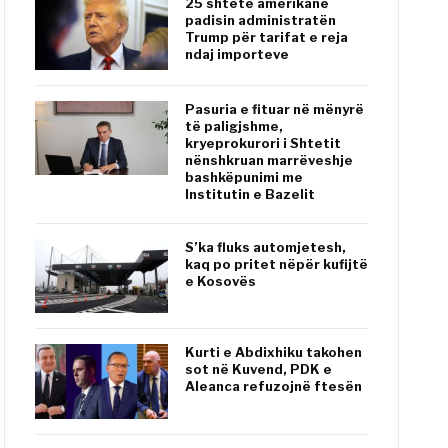
25 shtete amerikane
padisin administratën
Trump për tarifat e reja
ndaj importeve
Pasuria e fituar në mënyrë
të paligjshme,
kryeprokurori i Shtetit
nënshkruan marrëveshje
bashkëpunimi me
Institutin e Bazelit
S’ka fluks automjetesh,
kaq po pritet nëpër kufijtë
e Kosovës
Kurti e Abdixhiku takohen
sot në Kuvend, PDK e
Aleanca refuzojnë ftesën