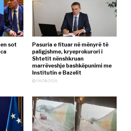
hen sot
Pasuria e fituar në mënyrë të
nca
paligjshme, kryeprokurori i
Shtetit nënshkruan
marrëveshje bashkëpunimi me
Institutin e Bazelit
04/08/2026