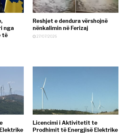
e,
Reshjet e dendura vërshojnë
i nga
nënkalimin në Ferizaj
 të
27/07/2026
te
Licencimi i Aktivitetit te
Elektrike
Prodhimit të Energjisë Elektrike