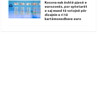
Kosova nuk është pjesë e
eurozonës, por qytetarët
e saj mund të votojnë për
dizajnin e ri të
kartëmonedhave euro