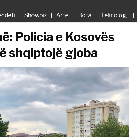
ëndeti
Showbiz
Arte
Bota
Teknologji
në: Policia e Kosovës
ë shqiptojë gjoba