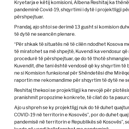
Kryetarja e këtij komisioni, Albena Reshitaj ka thën
pandeminë Covid-19, shqyrtimi i dytë i projektligji 
përshpejtuar.
Prandaj, ajo shtoi se derimë 13 gusht si komision d
të dytë ne seancën plenare.
“Për shkak të situatës në të cilën ndodhet Kosova m
të miratohet sa më shpejtë, Kuvendi ka vendosur që sh
procedurë të përshpejtuar, qe do të thotë shmangie
Kuvendit, dhe tani është vendosë që ky shqyrtim të 
ne si Komision funksional për Shëndetësi dhe Mirëqe
raportin me rekomandime për shqyrtim të dytë ne se
Reshitaj theksoi se projektligji ka nevojë për plotës
pranishmit propozime konkrete, të cilat do ta pasuron
Ajo u shpreh se ky projektligj nuk do të duhet quajtu
COVID-19 në territorin e Kosovës”, por do duhet quajt
pandemisë në territorin e Republikës së Kosovës”, sep