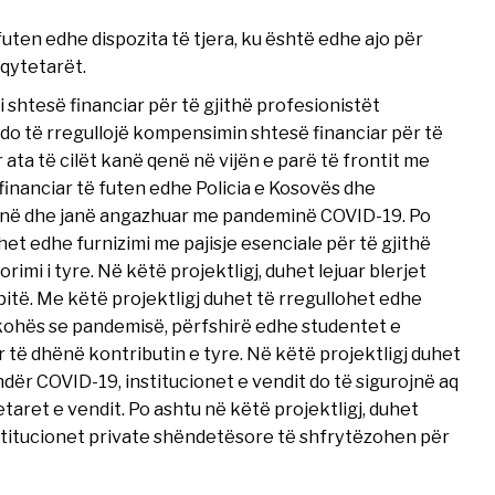
futen edhe dispozita të tjera, ku është edhe ajo për
 qytetarët.
shtesë financiar për të gjithë profesionistët
li do të rregullojë kompensimin shtesë financiar për të
ata të cilët kanë qenë në vijën e parë të frontit me
nanciar të futen edhe Policia e Kosovës dhe
 qenë dhe janë angazhuar me pandeminë COVID-19. Po
et edhe furnizimi me pajisje esenciale për të gjithë
mi i tyre. Në këtë projektligj, duhet lejuar blerjet
itë. Me këtë projektligj duhet të rregullohet edhe
 kohës se pandemisë, përfshirë edhe studentet e
ër të dhënë kontributin e tyre. Në këtë projektligj duhet
ër COVID-19, institucionet e vendit do të sigurojnë aq
etaret e vendit. Po ashtu në këtë projektligj, duhet
nstitucionet private shëndetësore të shfrytëzohen për