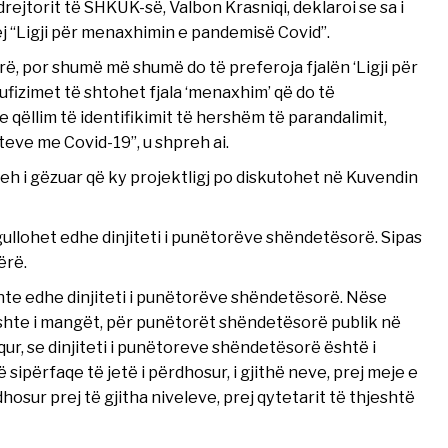
drejtorit të SHKUK-së, Valbon Krasniqi, deklaroi se sa i
j “Ligji për menaxhimin e pandemisë Covid”.
parë, por shumë më shumë do të preferoja fjalën ‘Ligji për
fizimet të shtohet fjala ‘menaxhim’ që do të
qëllim të identifikimit të hershëm të parandalimit,
teve me Covid-19”, u shpreh ai.
eh i gëzuar që ky projektligj po diskutohet në Kuvendin
gullohet edhe dinjiteti i punëtorëve shëndetësorë. Sipas
ërë.
onte edhe dinjiteti i punëtorëve shëndetësorë. Nëse
të ishte i mangët, për punëtorët shëndetësorë publik në
r, se dinjiteti i punëtoreve shëndetësorë është i
sipërfaqe të jetë i përdhosur, i gjithë neve, prej meje e
hosur prej të gjitha niveleve, prej qytetarit të thjeshtë