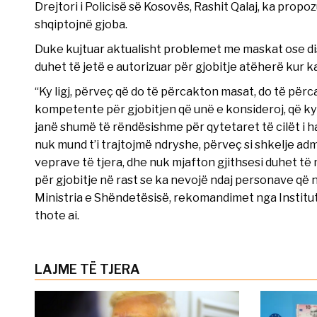
Drejtori i Policisë së Kosovës, Rashit Qalaj, ka propoz
shqiptojnë gjoba.
Duke kujtuar aktualisht problemet me maskat ose dist
duhet të jetë e autorizuar për gjobitje atëherë kur k
“Ky ligj, përveç që do të përcakton masat, do të për
kompetente për gjobitjen që unë e konsideroj, që ky l
janë shumë të rëndësishme për qytetaret të cilët i 
nuk mund t’i trajtojmë ndryshe, përveç si shkelje adm
veprave të tjera, dhe nuk mjafton gjithsesi duhet të
për gjobitje në rast se ka nevojë ndaj personave që
Ministria e Shëndetësisë, rekomandimet nga Institut
thote ai.
LAJME TË TJERA