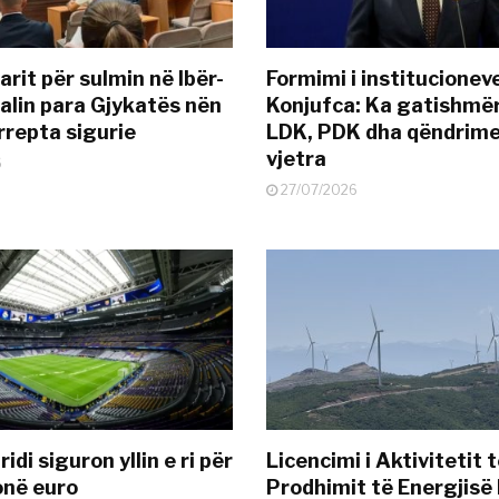
rit për sulmin në Ibër-
Formimi i institucionev
alin para Gjykatës nën
Konjufca: Ka gatishmër
rrepta sigurie
LDK, PDK dha qëndrime
vjetra
6
27/07/2026
idi siguron yllin e ri për
Licencimi i Aktivitetit 
onë euro
Prodhimit të Energjisë 