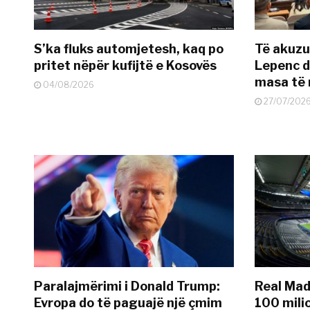
S’ka fluks automjetesh, kaq po
Të akuzua
pritet nëpër kufijtë e Kosovës
Lepenc d
masa të 
04/08/2026
27/07/202
Paralajmërimi i Donald Trump:
Real Madr
Evropa do të paguajë një çmim
100 mili