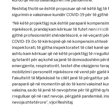
kurdo që vendi ballafaqohet me pandeminë.
Reshitaj thotë se është propozuar që në këtë ligj të 
sigurimin e vaksinave kundër COVID-19 për të gjithë
“Në këtë projektligj nuk është paraparë kompensimi 
mjekësorë, prandaj kam kërkuar të futet nen i ri i ci
gjithë profesionistët shëndetësorë, e në veçanti për 
COVID-19. Do të kërkojmë që në kompensim shtesë fi
inspektorati, të gjitha inspektoratet të cilat kanë
ashtu kam kërkuar që në këtë projektligj të rregulloh
qytetarët për aq kohë sa janë të domosdoshëm përdori
emergjente, respiratorët, testet dhe oksigjeno terap
mobilizimi i personelit mjekësore në vend për gjatë
Fakultetit të Mjekësisë te cilët janë të përgatitur p
paraparë që në momentin që do të kemi vaksinat kund
vaksina, sa do të jenë të nevojshme për të gjithë qyt
rregulluar që në rast nevoje, përgjatë pandemisë, i
nevoja shtetërore”, vijoi Reshitaj.