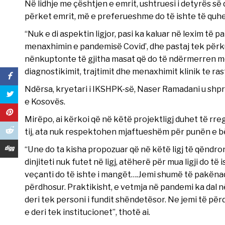
Në lidhje me çështjen e emrit, ushtruesi i detyrës së 
përket emrit, më e preferueshme do të ishte të quhe
“Nuk e di aspektin ligjor, pasi ka kaluar në lexim të 
menaxhimin e pandemisë Covid’, dhe pastaj tek përku
nënkuptonte të gjitha masat që do të ndërmerren me 
diagnostikimit, trajtimit dhe menaxhimit klinik te ras
Ndërsa, kryetari i IKSHPK-së, Naser Ramadani u shpr
e Kosovës.
Mirëpo, ai kërkoi që në këtë projektligj duhet të rre
tij, ata nuk respektohen mjaftueshëm për punën e b
“Une do ta kisha propozuar që në këtë ligj të qëndr
dinjiteti nuk futet në ligj, atëherë për mua ligji do 
veçanti do të ishte i mangët….Jemi shumë të pakënaqu
përdhosur. Praktikisht, e vetmja në pandemi ka dal në 
deri tek personi i fundit shëndetësor. Ne jemi të përd
e deri tek institucionet”, thotë ai.