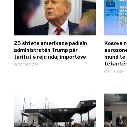
25 shtete amerikane padisin
Kosova n
administratën Trump për
eurozonë
tarifat e reja ndaj importeve
mund të v
të kart
04/08/2026
04/08/202