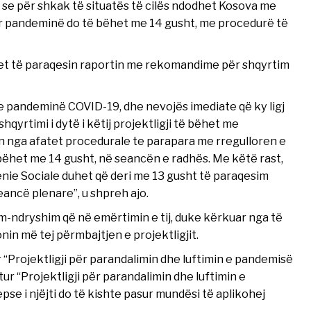
ë se për shkak të situatës të cilës ndodhet Kosova me
për pandeminë do të bëhet me 14 gusht, me procedurë të
uhet të paraqesin raportin me rekomandime për shqyrtim
e pandeminë COVID-19, dhe nevojës imediate që ky ligj
qyrtimi i dytë i këtij projektligji të bëhet me
n nga afatet procedurale te parapara me rregulloren e
bëhet me 14 gusht, në seancën e radhës. Me këtë rast,
nie Sociale duhet që deri me 13 gusht të paraqesim
ancë plenare”, u shpreh ajo.
im-ndryshim që në emërtimin e tij, duke kërkuar nga të
in më tej përmbajtjen e projektligjit.
r “Projektligji për parandalimin dhe luftimin e pandemisë
ur “Projektligji për parandalimin dhe luftimin e
se i njëjti do të kishte pasur mundësi të aplikohej