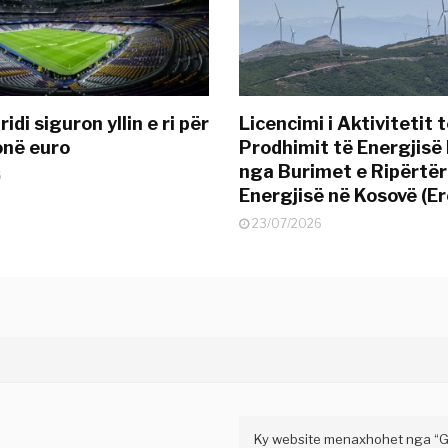
idi siguron yllin e ri për
Licencimi i Aktivitetit 
onë euro
Prodhimit të Energjisë 
nga Burimet e Ripërtë
6
Energjisë në Kosovë (Er
23/07/2026
Ky website menaxhohet nga “Gaz