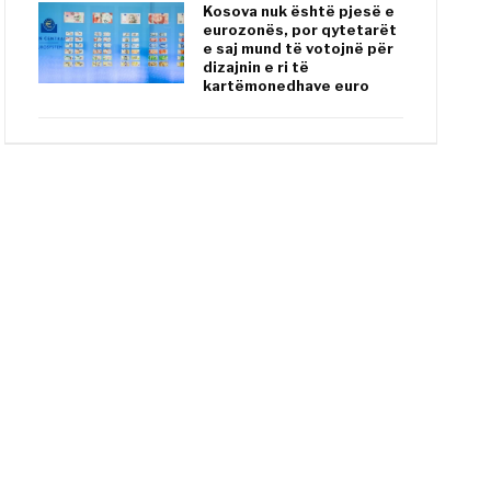
Kosova nuk është pjesë e
eurozonës, por qytetarët
e saj mund të votojnë për
dizajnin e ri të
kartëmonedhave euro