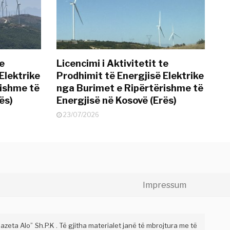
te
Licencimi i Aktivitetit te
Elektrike
Prodhimit të Energjisë Elektrike
rishme të
nga Burimet e Ripërtërishme të
ës)
Energjisë në Kosovë (Erës)
23/07/2026
Impressum
eta Alo” Sh.P.K . Të gjitha materialet janë të mbrojtura me të