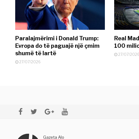
Paralajmërimi i Donald Trump:
Real Madr
Evropa do të paguajë një çmim
100 mili
shumë të lartë
27/07/202
27/07/2026
Gazeta Alo