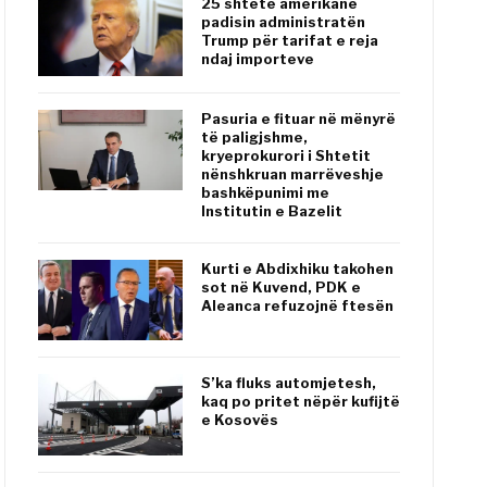
25 shtete amerikane
padisin administratën
Trump për tarifat e reja
ndaj importeve
Pasuria e fituar në mënyrë
të paligjshme,
kryeprokurori i Shtetit
nënshkruan marrëveshje
bashkëpunimi me
Institutin e Bazelit
Kurti e Abdixhiku takohen
sot në Kuvend, PDK e
Aleanca refuzojnë ftesën
S’ka fluks automjetesh,
kaq po pritet nëpër kufijtë
e Kosovës