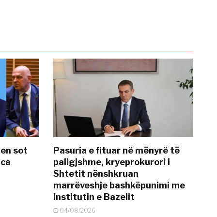
hen sot
Pasuria e fituar në mënyrë të
nca
paligjshme, kryeprokurori i
Shtetit nënshkruan
marrëveshje bashkëpunimi me
Institutin e Bazelit
04/08/2026