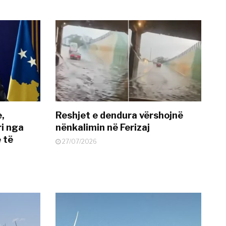
e,
Reshjet e dendura vërshojnë
i nga
nënkalimin në Ferizaj
 të
27/07/2026