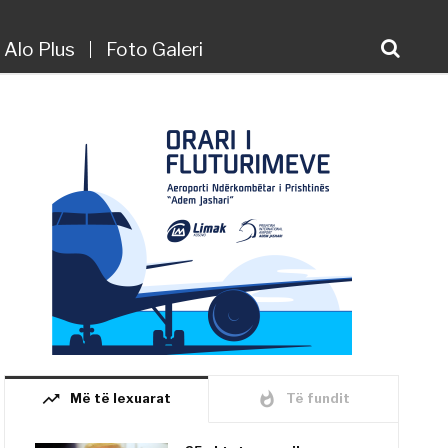
Alo Plus
Foto Galeri
trending_up
whatshot
Më të lexuarat
Të fundit