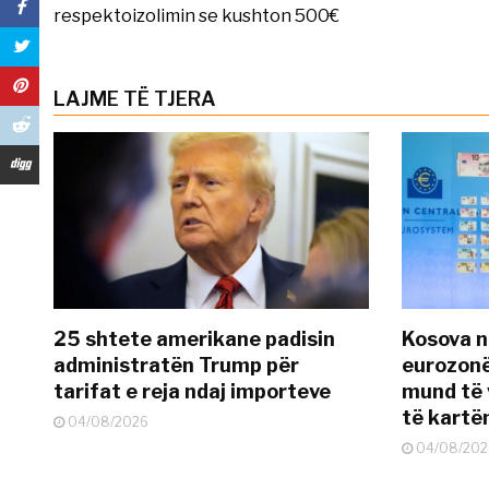
respektoizolimin se kushton 500€
LAJME TË TJERA
25 shtete amerikane padisin
Kosova n
administratën Trump për
eurozonë
tarifat e reja ndaj importeve
mund të v
të kart
04/08/2026
04/08/202