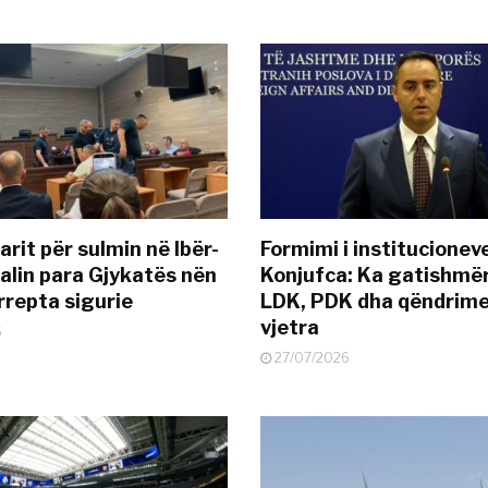
rit për sulmin në Ibër-
Formimi i institucionev
alin para Gjykatës nën
Konjufca: Ka gatishmër
rrepta sigurie
LDK, PDK dha qëndrime
vjetra
6
27/07/2026