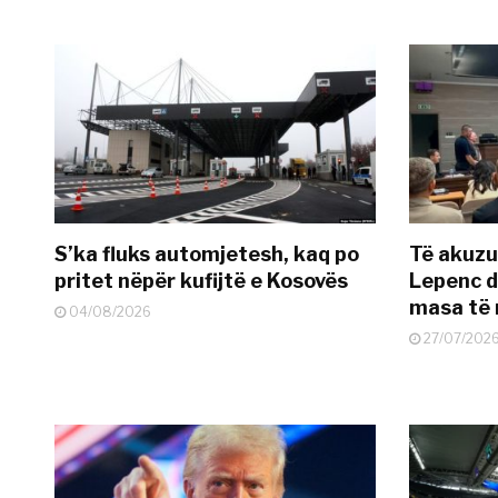
S’ka fluks automjetesh, kaq po
Të akuzua
pritet nëpër kufijtë e Kosovës
Lepenc d
masa të 
04/08/2026
27/07/202