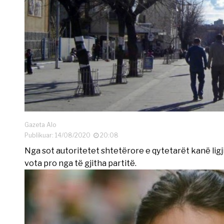
Gazeta Alo
Publikuar: 14/08/2020
20:08
Nga sot autoritetet shtetërore e qytetarët kanë ligji
vota pro nga të gjitha partitë.