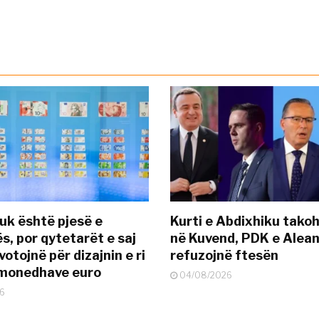
uk është pjesë e
Kurti e Abdixhiku tako
s, por qytetarët e saj
në Kuvend, PDK e Alea
otojnë për dizajnin e ri
refuzojnë ftesën
ëmonedhave euro
04/08/2026
6