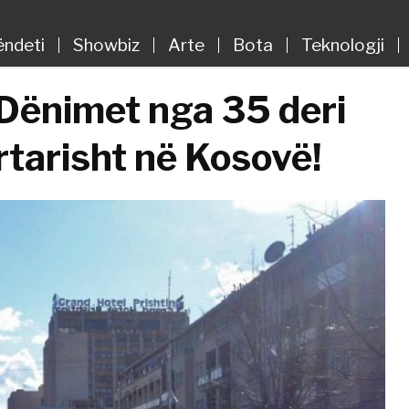
ëndeti
Showbiz
Arte
Bota
Teknologji
 Dënimet nga 35 deri
tarisht në Kosovë!