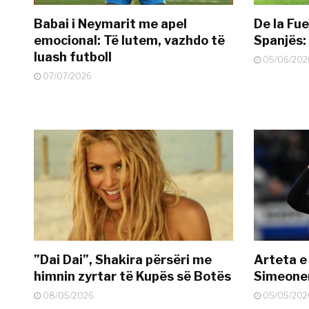
Babai i Neymarit me apel
De la Fue
emocional: Të lutem, vazhdo të
Spanjës: 
luash futboll
05/06/202
07/07/2026
”Dai Dai”, Shakira përsëri me
Arteta e
himnin zyrtar të Kupës së Botës
Simeonen
08/05/2026
05/05/202