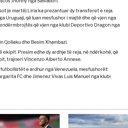
ascos Jhonny nga Salvadori.
ot (e martë) Liria ka prezantuar dy transferet e reja.
ga Uruguaji, që luan mesfushor i majtë dhe që vjen nga
 qendërmbrojtës që vjen nga klubi Deportivo Dragon nga
din Qollaku dhe Besim Xhambazi.
jë ekipit. Presim edhe dy ardhje të reja, në ndërkohë, që
bit, trajneri Vincenzo Alberto Annese.
 futbollistët e ardhur nga Venezuela, mesfushorët:
Margarita FC dhe Jimenez Vivas Luis Manuel nga klubi