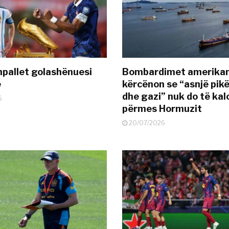
pallet golashënuesi
Bombardimet amerikane
ë
kërcënon se “asnjë pik
dhe gazi” nuk do të kal
6
përmes Hormuzit
20/07/2026