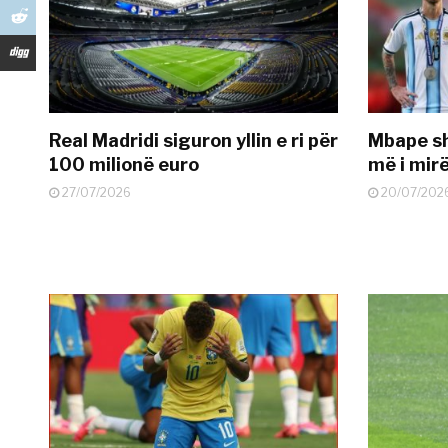
Real Madridi siguron yllin e ri për
Mbape sh
100 milionë euro
më i mir
27/07/2026
20/07/202