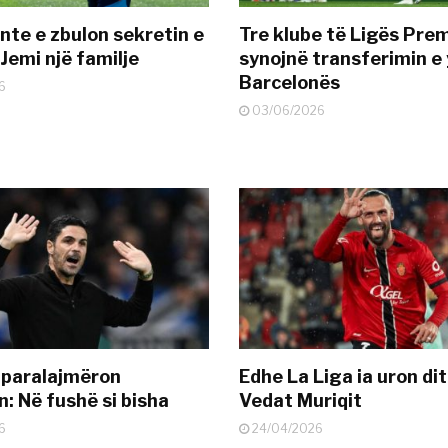
nte e zbulon sekretin e
Tre klube të Ligës Pre
Jemi një familje
synojnë transferimin e y
Barcelonës
6
03/06/2026
 paralajmëron
Edhe La Liga ia uron dit
: Në fushë si bisha
Vedat Muriqit
6
24/04/2026