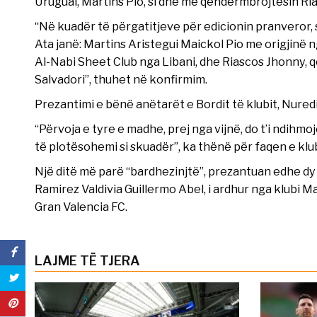
Uruguai, Martins Pio, si dhe me qendërmbrojtësin Ri
“Në kuadër të përgatitjeve për edicionin pranveror, s
Ata janë: Martins Aristegui Maickol Pio me origjinë n
Al-Nabi Sheet Club nga Libani, dhe Riascos Jhonny,
Salvadori”, thuhet në konfirmim.
Prezantimi e bënë anëtarët e Bordit të klubit, Nure
“Përvoja e tyre e madhe, prej nga vijnë, do t’i ndihmo
të plotësohemi si skuadër”, ka thënë për faqen e klu
Një ditë më parë “bardhezinjtë”, prezantuan edhe dy
Ramirez Valdivia Guillermo Abel, i ardhur nga klubi 
Gran Valencia FC.
LAJME TË TJERA