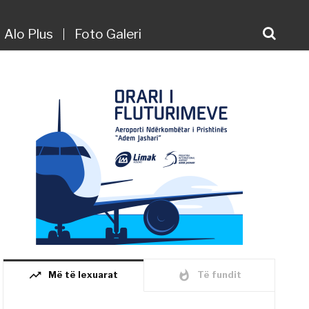
Alo Plus
Foto Galeri
trending_up
whatshot
Më të lexuarat
Të fundit