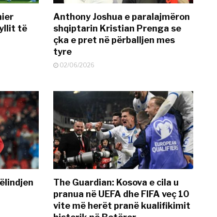
mier
Anthony Joshua e paralajmëron
llit të
shqiptarin Kristian Prenga se
çka e pret në përballjen mes
tyre
02/06/2026
ëlindjen
The Guardian: Kosova e cila u
pranua në UEFA dhe FIFA veç 10
vite më herët pranë kualifikimit