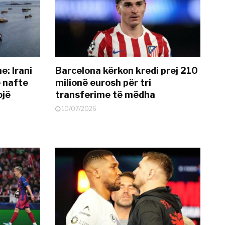
: Irani
Barcelona kërkon kredi prej 210
ë nafte
milionë eurosh për tri
ojë
transferime të mëdha
10/07/2026