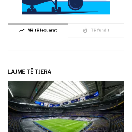
trending_up
whatshot
Më të lexuarat
Të fundit
LAJME TË TJERA