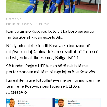
Gazeta Alo
Publikuar: 03/04/2019
12:04
Kombëtarja e Kosovës këtë vit ka bërë paraqitje
fantastike, shkruan gazeta Alo.
Në dy ndeshjet e fundit Kosova ka barazuar në
miqësore ndaj Danimarkës me rezultatin 2:2 dhe në
ndeshjen kualifikuese ndaj Bullgarisë 1:1.
Së fundmi faqja e UEFA-s ka bërë një listë me
performancen më të mirë nga lojtarët e Kosovës.
Kjo është lista e futbollistëve me performancen më
të mirë të Kosova, sipas faqes së UEFA-s.
/GazetaAlo.