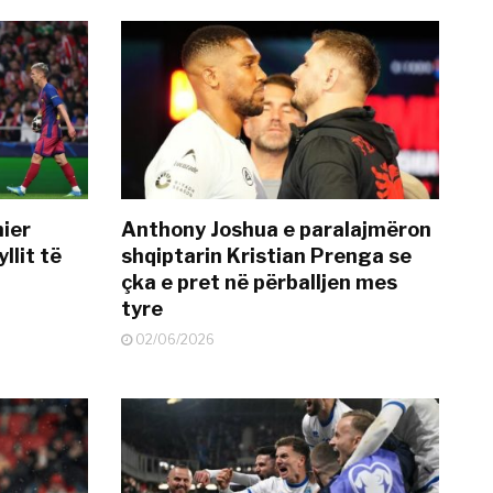
mier
Anthony Joshua e paralajmëron
llit të
shqiptarin Kristian Prenga se
çka e pret në përballjen mes
tyre
02/06/2026