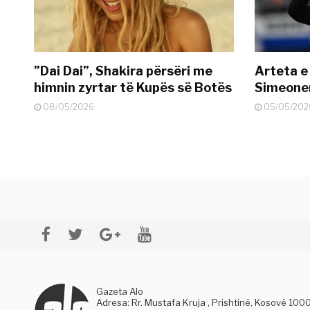
”Dai Dai”, Shakira përsëri me
Arteta e
himnin zyrtar të Kupës së Botës
Simeonen
08/05/2026
05/05/202
Gazeta Alo
Adresa: Rr. Mustafa Kruja , Prishtinë, Kosovë 100