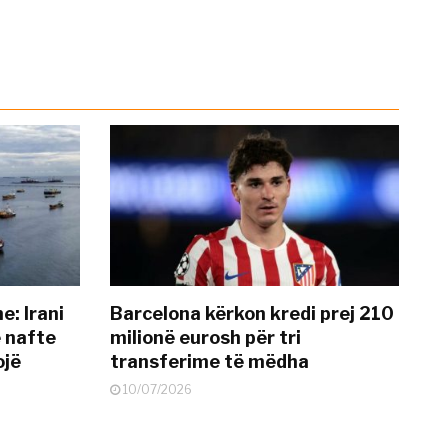
: Irani
Barcelona kërkon kredi prej 210
ë nafte
milionë eurosh për tri
ojë
transferime të mëdha
10/07/2026