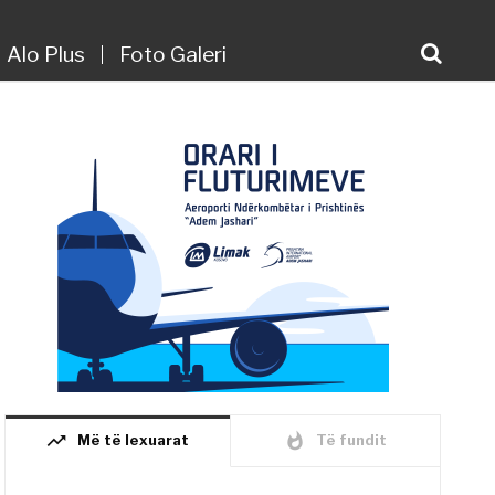
Alo Plus
Foto Galeri
trending_up
whatshot
Më të lexuarat
Të fundit