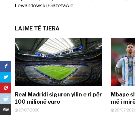
Lewandowski /GazetaAlo
LAJME TË TJERA
Real Madridi siguron yllin e ri për
Mbape sh
100 milionë euro
më i mir
27/07/2026
20/07/202