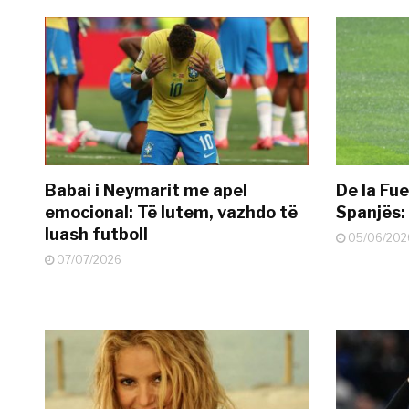
Babai i Neymarit me apel
De la Fue
emocional: Të lutem, vazhdo të
Spanjës: 
luash futboll
05/06/202
07/07/2026