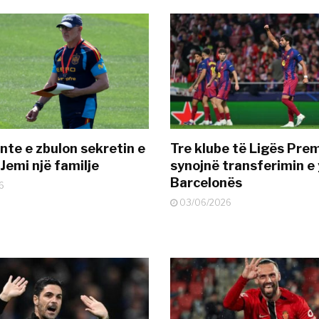
nte e zbulon sekretin e
Tre klube të Ligës Pre
Jemi një familje
synojnë transferimin e y
Barcelonës
6
03/06/2026