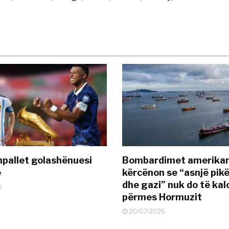
pallet golashënuesi
Bombardimet amerikane
ë
kërcënon se “asnjë pik
dhe gazi” nuk do të kal
6
përmes Hormuzit
20/07/2026