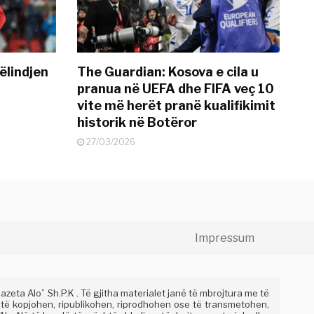
ëlindjen
The Guardian: Kosova e cila u
pranua në UEFA dhe FIFA veç 10
vite më herët pranë kualifikimit
historik në Botëror
27/03/2026
Impressum
eta Alo” Sh.P.K . Të gjitha materialet janë të mbrojtura me të
 të kopjohen, ripublikohen, riprodhohen ose të transmetohen,