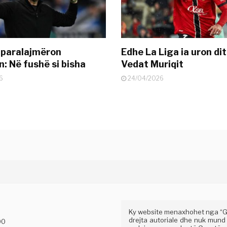
 paralajmëron
Edhe La Liga ia uron dit
: Në fushë si bisha
Vedat Muriqit
6
24/04/2026
Ky website menaxhohet nga “Gaz
drejta autoriale dhe nuk mund
00