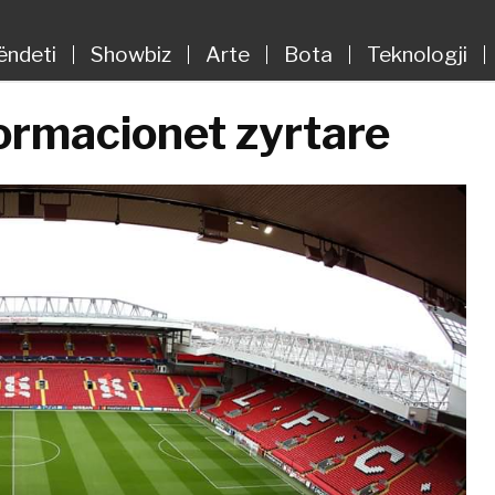
ëndeti
Showbiz
Arte
Bota
Teknologji
formacionet zyrtare