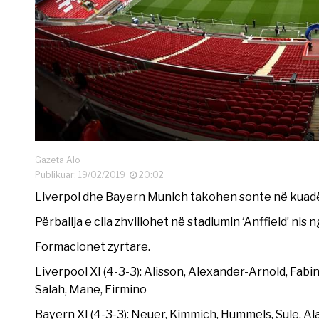
Gazeta Alo
Publikuar: 19/02/2019
20:02
Liverpol dhe Bayern Munich takohen sonte në kuadë
Përballja e cila zhvillohet në stadiumin ‘Anffield’ nis 
Formacionet zyrtare.
Liverpool XI (4-3-3): Alisson, Alexander-Arnold, Fab
Salah, Mane, Firmino
Bayern XI (4-3-3): Neuer, Kimmich, Hummels, Sule, Al