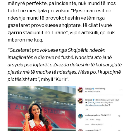
mënyrë perfekte, pa incidente, nuk mund të mos
futet në mes fjala provokim. “Pjesëmarrësit në
ndeshje mund të provokoheshin vetëm nga
gazetaret provokuese shqiptare, të cilat i vunë
zjarrin stadiumit në Tiranë”, vijon artikulli, që nuk
mbaron me kaq.
“Gazetaret provokuese nga Shqipëria ndezën
imagjinatën e djemve në fushë. Ndoshta ato janë
arsyeja pse lojtarët e Zvezda dukeshin të hutuar gjatë
pjesës më të madhe të ndeshjes. Nëse po, i kuptojmë
plotësisht ato”,
mbyll “Kurir”.