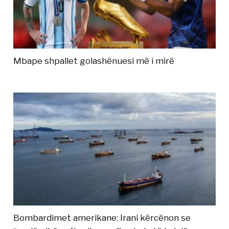
Mbape shpallet golashënuesi më i mirë
Bombardimet amerikane: Irani kërcënon se