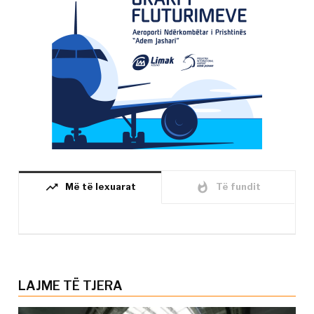
trending_up
whatshot
Më të lexuarat
Të fundit
LAJME TË TJERA