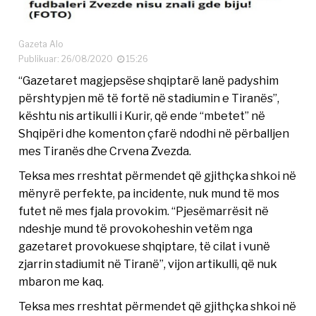
Gazeta Alo
Publikuar: 26/08/2020
15:26
“Gazetaret magjepsëse shqiptarë lanë padyshim
përshtypjen më të fortë në stadiumin e Tiranës”,
kështu nis artikulli i Kurir, që ende “mbetet” në
Shqipëri dhe komenton çfarë ndodhi në përballjen
mes Tiranës dhe Crvena Zvezda.
Teksa mes rreshtat përmendet që gjithçka shkoi në
mënyrë perfekte, pa incidente, nuk mund të mos
futet në mes fjala provokim. “Pjesëmarrësit në
ndeshje mund të provokoheshin vetëm nga
gazetaret provokuese shqiptare, të cilat i vunë
zjarrin stadiumit në Tiranë”, vijon artikulli, që nuk
mbaron me kaq.
Teksa mes rreshtat përmendet që gjithçka shkoi në