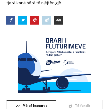
tjerë kanë bërë të njëjtën gjë.
trending_up
whatshot
Më të lexuarat
Të fundit