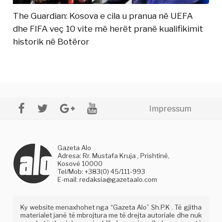
The Guardian: Kosova e cila u pranua në UEFA
dhe FIFA veç 10 vite më herët pranë kualifikimit
historik në Botëror
Impressum
Gazeta Alo
Adresa: Rr. Mustafa Kruja , Prishtinë,
Kosovë 10000
Tel/Mob: +383(0) 45/111-993
E-mail:
redaksia@gazetaalo.com
Ky website menaxhohet nga “Gazeta Alo” Sh.P.K . Të gjitha
materialet janë të mbrojtura me të drejta autoriale dhe nuk