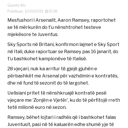
Gazeta Alo
Publikuar: 10/01/2019
15:18
Mesfushori i Arsenalit, Aaron Ramsey, raportohet
se të mërkurën do t’u nënshtrohet testeve
mjekësore te Juventus.
Sky Sports në Britani, konfirmon lajmet e Sky Sport
në Itali, duke raportuar se Ramsey pas 16 janarit, do
t’u bashkohet kampionëve të Italisë.
28 vjeçari, nuk ka arritur të gjejë gjuhën e
përbashkët me Arsenal për vazhdimin e kontratës,
dhe në fund të sezonit do të largohet.
Uellsiani pritet të nënshkruajë kontratë pesë
vjeçare me ‘Zonjën e Vjetër’, ku do të përfitojë rreth
tetë milionë euro në sezon.
Ramsey, bëhet lojtari i radhës që i bashkohet falas
Juventusit, pasi në të kaluarën edhe shumë yje të