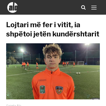
Lojtari më fer i vitit, ia
shpëtoi jetën kundërshtarit
Gazeta Alo