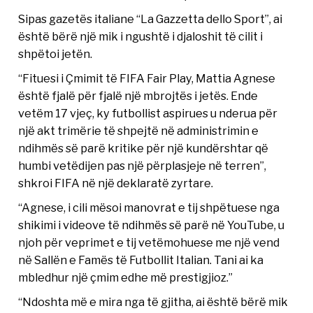
Sipas gazetës italiane “La Gazzetta dello Sport”, ai
është bërë një mik i ngushtë i djaloshit të cilit i
shpëtoi jetën.
“Fituesi i Çmimit të FIFA Fair Play, Mattia Agnese
është fjalë për fjalë një mbrojtës i jetës. Ende
vetëm 17 vjeç, ky futbollist aspirues u nderua për
një akt trimërie të shpejtë në administrimin e
ndihmës së parë kritike për një kundërshtar që
humbi vetëdijen pas një përplasjeje në terren”,
shkroi FIFA në një deklaratë zyrtare.
“Agnese, i cili mësoi manovrat e tij shpëtuese nga
shikimi i videove të ndihmës së parë në YouTube, u
njoh për veprimet e tij vetëmohuese me një vend
në Sallën e Famës të Futbollit Italian. Tani ai ka
mbledhur një çmim edhe më prestigjioz.”
“Ndoshta më e mira nga të gjitha, ai është bërë mik