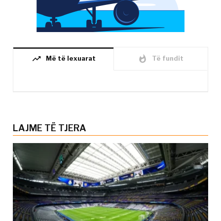
trending_up
whatshot
Më të lexuarat
Të fundit
LAJME TË TJERA