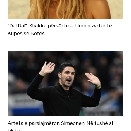
”Dai Dai”, Shakira përsëri me himnin zyrtar të
Kupës së Botës
Arteta e paralajmëron Simeonen: Në fushë si
bisha