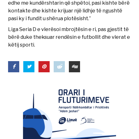
edhe me kundërshtarin që shpëtoi, pasi kishte bërë
kontakte dhe kishte krijuar një lidhje të ngushtë
pasi ky i fundit u shërua plotësisht.”
Liga Seria D e vlerësoi mbrojtësin e ri, pas gjestit të
bërë duke theksuar rendësin e futbollit dhe vlerat e
këtij sporti.