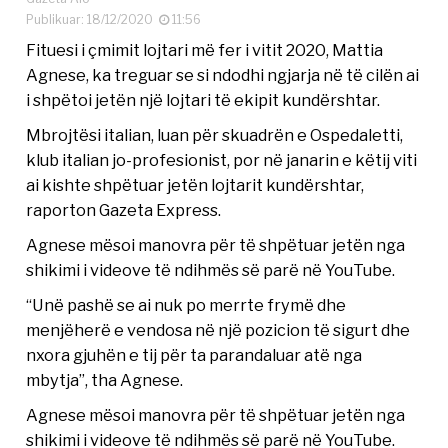
Publikuar: 18/12/2020
11:56
Fituesi i çmimit lojtari më fer i vitit 2020, Mattia
Agnese, ka treguar se si ndodhi ngjarja në të cilën ai
i shpëtoi jetën një lojtari të ekipit kundërshtar.
Mbrojtësi italian, luan për skuadrën e Ospedaletti,
klub italian jo-profesionist, por në janarin e këtij viti
ai kishte shpëtuar jetën lojtarit kundërshtar,
raporton Gazeta Express.
Agnese mësoi manovra për të shpëtuar jetën nga
shikimi i videove të ndihmës së parë në YouTube.
“Unë pashë se ai nuk po merrte frymë dhe
menjëherë e vendosa në një pozicion të sigurt dhe
nxora gjuhën e tij për ta parandaluar atë nga
mbytja”, tha Agnese.
Agnese mësoi manovra për të shpëtuar jetën nga
shikimi i videove të ndihmës së parë në YouTube.