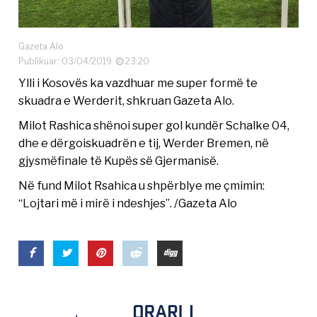
Gazeta Alo
Publikuar: 03/04/2019
23:20
Ylli i Kosovës ka vazdhuar me super formë te
skuadra e Werderit, shkruan Gazeta Alo.
Milot Rashica shënoi super gol kundër Schalke 04,
dhe e dërgoiskuadrën e tij, Werder Bremen, në
gjysmëfinale të Kupës së Gjermanisë.
Në fund Milot Rsahica u shpërblye me çmimin:
“Lojtari më i mirë i ndeshjes”. /Gazeta Alo