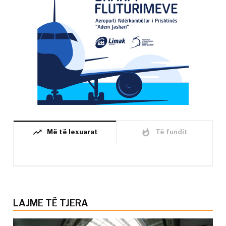
trending_up
whatshot
Më të lexuarat
Të fundit
LAJME TË TJERA