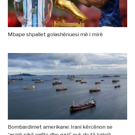
Mbape shpallet golashënuesi më i mirë
Bombardimet amerikane: Irani kërcënon se
“asnjë pikë nafte dhe gazi” nuk do të kalojë