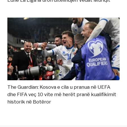
Edhe La Liga ia uron ditëlindjen Vedat Muriqit
The Guardian: Kosova e cila u pranua në UEFA
dhe FIFA veç 10 vite më herët pranë kualifikimit
historik në Botëror