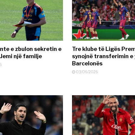
nte e zbulon sekretin e
Tre klube të Ligës Pre
Jemi një familje
synojnë transferimin e y
Barcelonës
6
03/06/2026