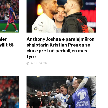
mier
Anthony Joshua e paralajmëron
llit të
shqiptarin Kristian Prenga se
çka e pret në përballjen mes
tyre
02/06/2026