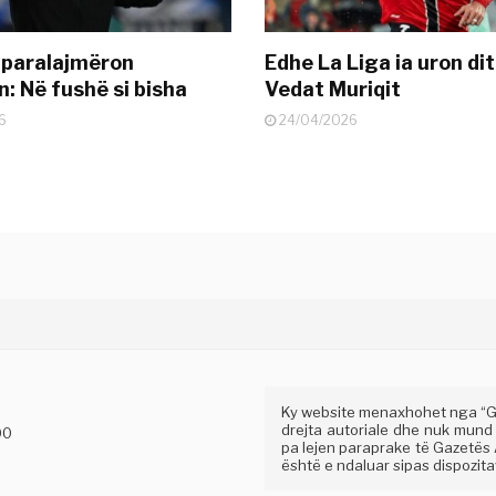
 paralajmëron
Edhe La Liga ia uron dit
: Në fushë si bisha
Vedat Muriqit
6
24/04/2026
Ky website menaxhohet nga “Gaz
drejta autoriale dhe nuk mund
00
pa lejen paraprake të Gazetës A
është e ndaluar sipas dispozitav