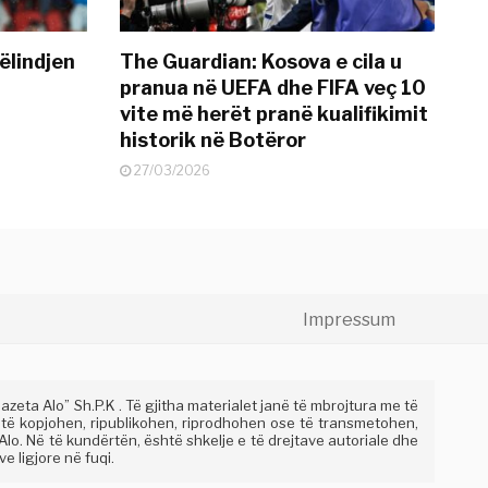
ëlindjen
The Guardian: Kosova e cila u
pranua në UEFA dhe FIFA veç 10
vite më herët pranë kualifikimit
historik në Botëror
27/03/2026
Impressum
eta Alo” Sh.P.K . Të gjitha materialet janë të mbrojtura me të
 të kopjohen, ripublikohen, riprodhohen ose të transmetohen,
lo. Në të kundërtën, është shkelje e të drejtave autoriale dhe
e ligjore në fuqi.