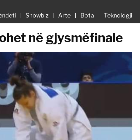
ëndeti
Showbiz
Arte
Bota
Teknologji
kohet në gjysmëfinale