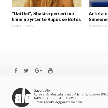
”Dai Dai”, Shakira përsëri me
Arteta e
himnin zyrtar të Kupës së Botës
Simeonen
08/05/2026
05/05/202
Gazeta Alo
Adresa: Rr. Mustafa Kruja , Prishtinë, Kosovë 100
Tel/Mob: +383(0) 45/111-993
E-mail:
redaksia@gazetaalo.com