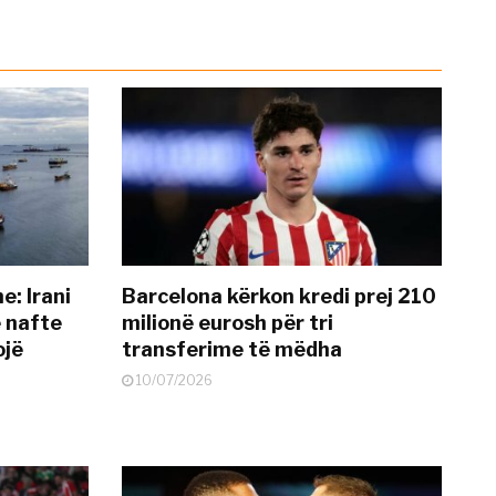
: Irani
Barcelona kërkon kredi prej 210
ë nafte
milionë eurosh për tri
ojë
transferime të mëdha
10/07/2026