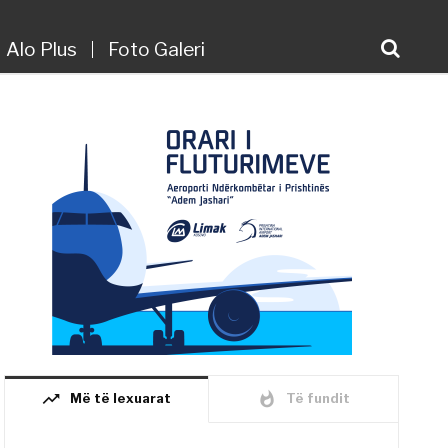
Alo Plus
Foto Galeri
trending_up
whatshot
Më të lexuarat
Të fundit