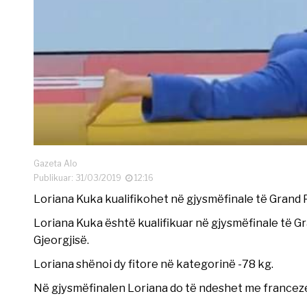
Gazeta Alo
Publikuar: 31/03/2019
12:16
Loriana Kuka kualifikohet në gjysmëfinale të Grand P
Loriana Kuka është kualifikuar në gjysmëfinale të Gra
Gjeorgjisë.
Loriana shënoi dy fitore në kategorinë -78 kg.
Në gjysmëfinalen Loriana do të ndeshet me francezen