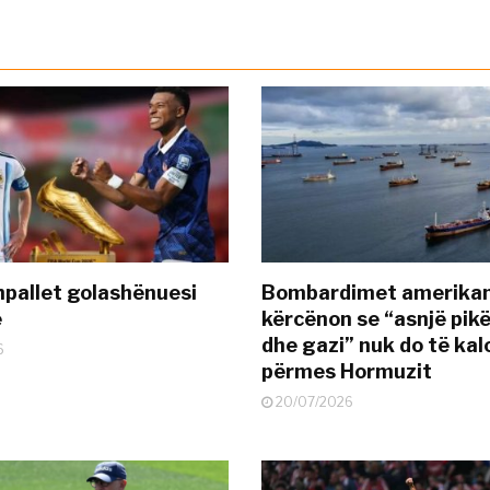
pallet golashënuesi
Bombardimet amerikane
ë
kërcënon se “asnjë pik
dhe gazi” nuk do të kal
6
përmes Hormuzit
20/07/2026