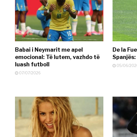
Babai i Neymarit me apel
De la Fue
emocional: Të lutem, vazhdo të
Spanjës: 
luash futboll
05/06/202
07/07/2026