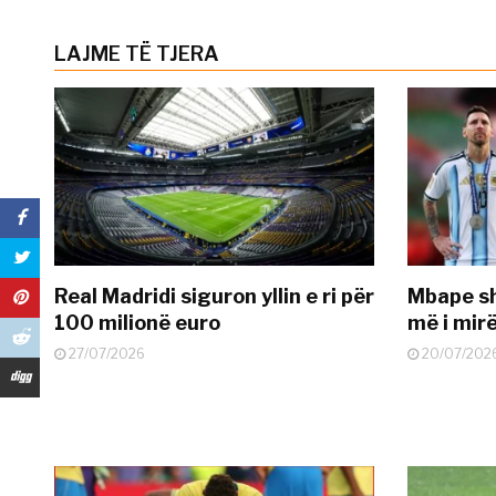
LAJME TË TJERA
Real Madridi siguron yllin e ri për
Mbape sh
100 milionë euro
më i mir
27/07/2026
20/07/202