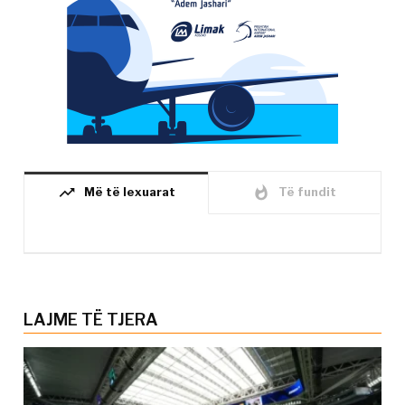
trending_up
whatshot
Më të lexuarat
Të fundit
LAJME TË TJERA