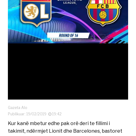
Gazeta Alo
Publikuar: 19/02/2019
19:42
Kur kanë mbetur edhe pak orë deri te fillimi i
takimit, ndërmjet Lionit dhe Barcelones, bastoret