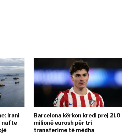
: Irani
Barcelona kërkon kredi prej 210
ë nafte
milionë eurosh për tri
ojë
transferime të mëdha