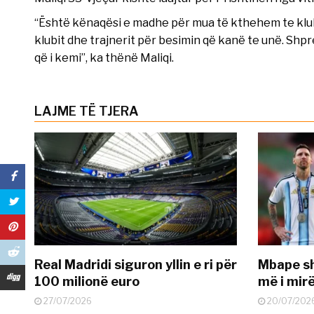
“Është kënaqësi e madhe për mua të kthehem te klubi
klubit dhe trajnerit për besimin që kanë te unë. Shpres
që i kemi”, ka thënë Maliqi.
LAJME TË TJERA
Real Madridi siguron yllin e ri për
Mbape sh
100 milionë euro
më i mir
27/07/2026
20/07/202