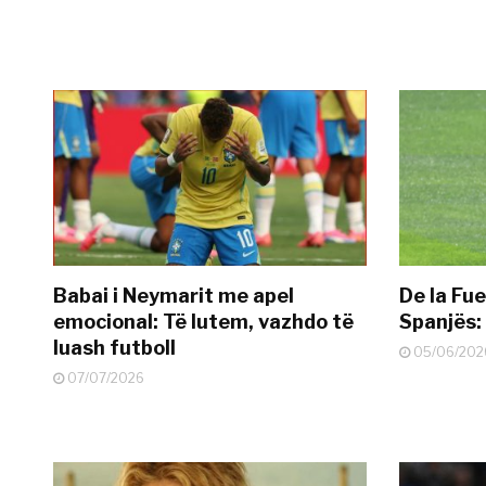
Babai i Neymarit me apel
De la Fue
emocional: Të lutem, vazhdo të
Spanjës: 
luash futboll
05/06/202
07/07/2026