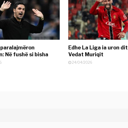
 paralajmëron
Edhe La Liga ia uron dit
: Në fushë si bisha
Vedat Muriqit
6
24/04/2026