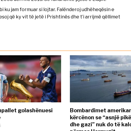
 ku jam formuar si lojtar. Falënderoj udhëheqësin e
oj që ky vit të jetë i Prishtinës dhe t’i arrijmë qëllimet
pallet golashënuesi
Bombardimet amerikane
ë
kërcënon se “asnjë pik
dhe gazi” nuk do të kal
6