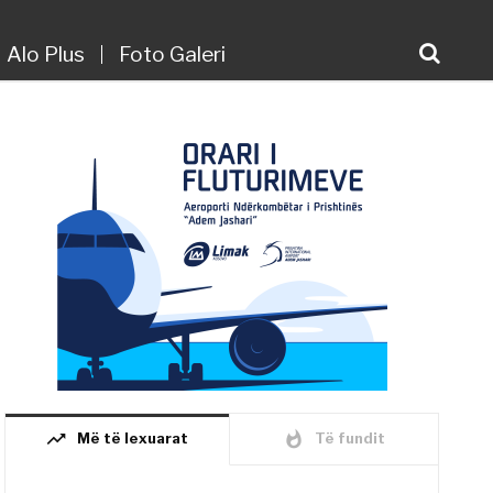
Alo Plus
Foto Galeri
trending_up
whatshot
Më të lexuarat
Të fundit