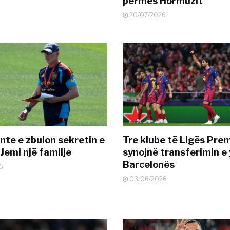
përmes Hormuzit
20/07/2026
nte e zbulon sekretin e
Tre klube të Ligës Pre
Jemi një familje
synojnë transferimin e y
Barcelonës
6
03/06/2026