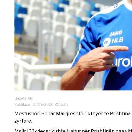
Gazeta Alo
Publikuar: 10/08/2020
16:01
Mesfushori Behar Maliqi është rikthyer te Prishtina
zyrtare.
Maliqi 33-vjeçar kishte luajtur për Prishtinën nga viti