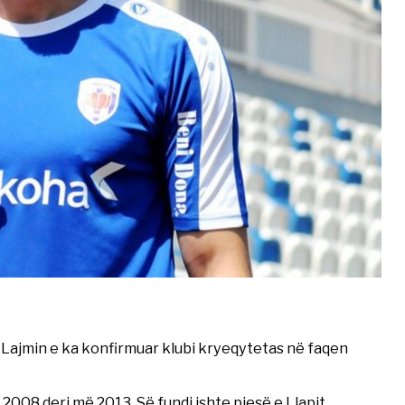
. Lajmin e ka konfirmuar klubi kryeqytetas në faqen
 2008 deri më 2013. Së fundi ishte pjesë e Llapit.