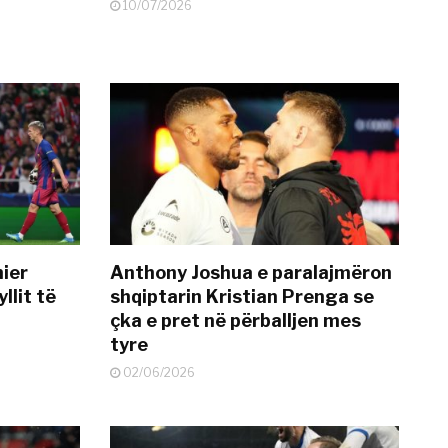
10/07/2026
mier
Anthony Joshua e paralajmëron
llit të
shqiptarin Kristian Prenga se
çka e pret në përballjen mes
tyre
02/06/2026