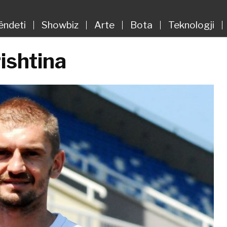
ëndeti
Showbiz
Arte
Bota
Teknologji
rishtina