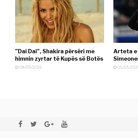
”Dai Dai”, Shakira përsëri me
Arteta e
himnin zyrtar të Kupës së Botës
Simeonen
08/05/2026
05/05/202