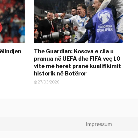
ëlindjen
The Guardian: Kosova e cila u
pranua në UEFA dhe FIFA veç 10
vite më herët pranë kualifikimit
historik në Botëror
27/03/2026
Impressum