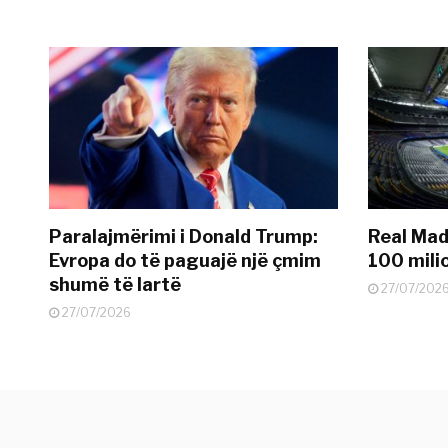
Paralajmërimi i Donald Trump:
Real Madr
Evropa do të paguajë një çmim
100 mili
shumë të lartë
27/07/202
27/07/2026