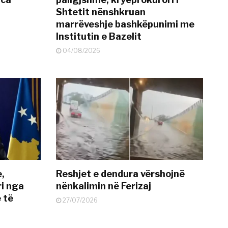
Shtetit nënshkruan
marrëveshje bashkëpunimi me
Institutin e Bazelit
04/08/2026
e,
Reshjet e dendura vërshojnë
i nga
nënkalimin në Ferizaj
 të
27/07/2026