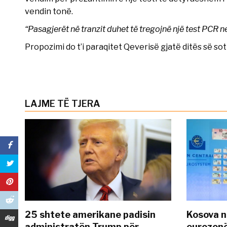
vendin tonë.
“Pasagjerët në tranzit duhet të tregojnë një test PCR ne
Propozimi do t’i paraqitet Qeverisë gjatë ditës së so
LAJME TË TJERA
25 shtete amerikane padisin
Kosova n
administratën Trump për
eurozonë