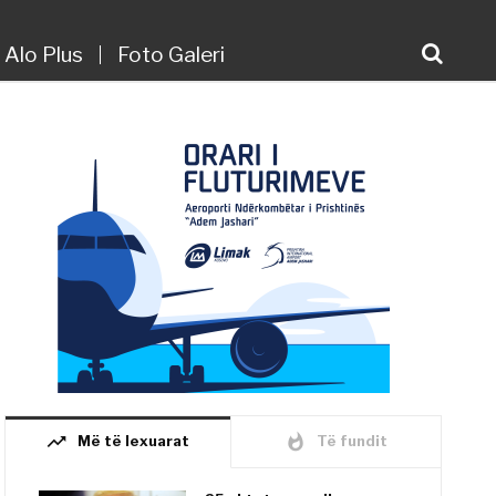
Alo Plus
Foto Galeri
trending_up
whatshot
Më të lexuarat
Të fundit