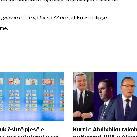
gativ jo më të vjetër se 72 orë”,
shkruan Filipçe.
tme.
uk është pjesë e
Kurti e Abdixhiku tako
s, por qytetarët e saj
në Kuvend, PDK e Alea