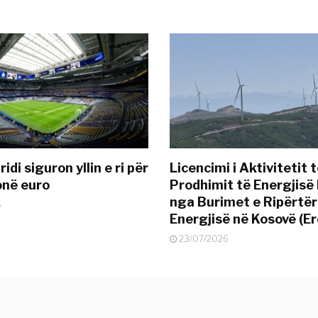
idi siguron yllin e ri për
Licencimi i Aktivitetit 
onë euro
Prodhimit të Energjisë 
nga Burimet e Ripërtë
6
Energjisë në Kosovë (Er
23/07/2026