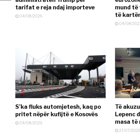
tarifat e reja ndaj importeve
mund të v
të kart
04/08/2026
04/08/202
S’ka fluks automjetesh, kaq po
Të akuzua
pritet nëpër kufijtë e Kosovës
Lepenc d
masa të 
04/08/2026
27/07/202