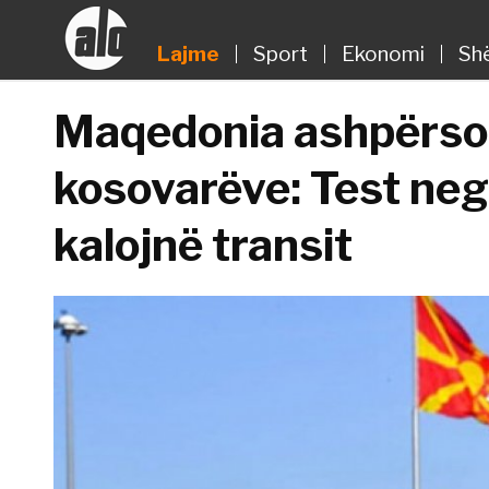
Lajme
Sport
Ekonomi
Sh
Maqedonia ashpërso
kosovarëve: Test neg
kalojnë transit