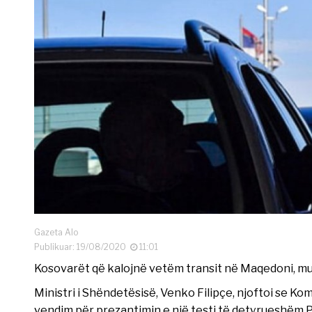
Gazeta Alo
Publikuar: 19/08/2020
11:01
Kosovarët që kalojnë vetëm transit në Maqedoni, mund 
Ministri i Shëndetësisë, Venko Filipçe, njoftoi se K
vendim për prezantimin e një testi të detyrueshëm 