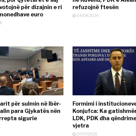
otojnë për dizajnin e ri
refuzojnë ftesën
ëmonedhave euro
04/08/2026
6
rit për sulmin në Ibër-
Formimi i institucionev
alin para Gjykatës nën
Konjufca: Ka gatishmër
rrepta sigurie
LDK, PDK dha qëndrime
vjetra
6
27/07/2026