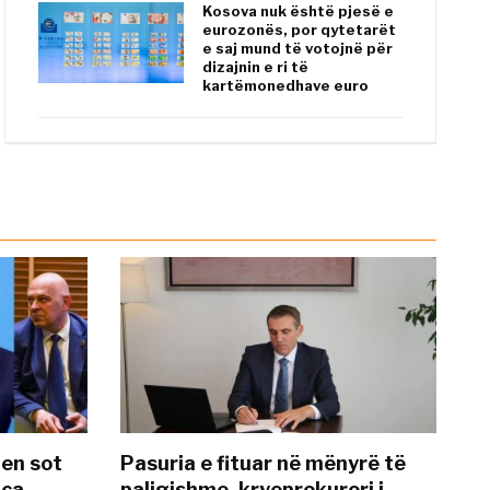
Kosova nuk është pjesë e
eurozonës, por qytetarët
e saj mund të votojnë për
dizajnin e ri të
kartëmonedhave euro
hen sot
Pasuria e fituar në mënyrë të
nca
paligjshme, kryeprokurori i