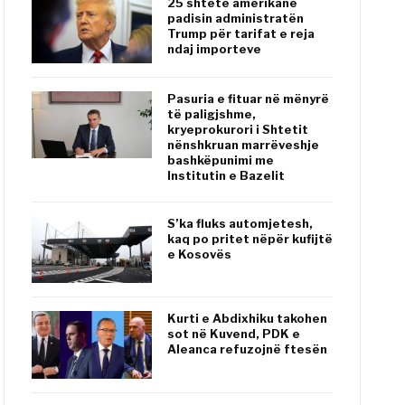
25 shtete amerikane
padisin administratën
Trump për tarifat e reja
ndaj importeve
Pasuria e fituar në mënyrë
të paligjshme,
kryeprokurori i Shtetit
nënshkruan marrëveshje
bashkëpunimi me
Institutin e Bazelit
S’ka fluks automjetesh,
kaq po pritet nëpër kufijtë
e Kosovës
Kurti e Abdixhiku takohen
sot në Kuvend, PDK e
Aleanca refuzojnë ftesën