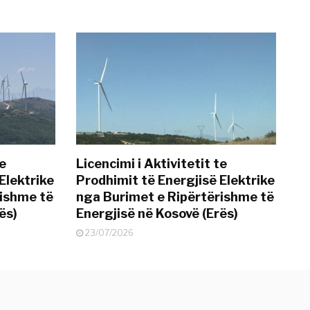
te
Licencimi i Aktivitetit te
Elektrike
Prodhimit të Energjisë Elektrike
rishme të
nga Burimet e Ripërtërishme të
ës)
Energjisë në Kosovë (Erës)
23/07/2026