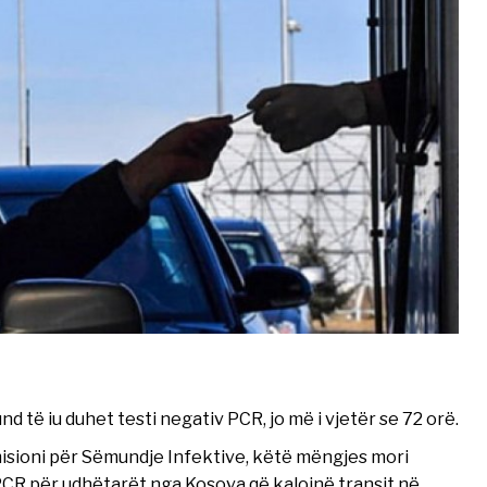
të iu duhet testi negativ PCR, jo më i vjetër se 72 orë.
omisioni për Sëmundje Infektive, këtë mëngjes mori
PCR për udhëtarët nga Kosova që kalojnë transit në