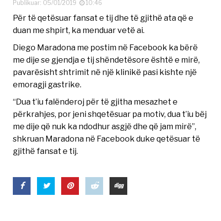
Publikuar: 05/01/2019
10:46
Për të qetësuar fansat e tij dhe të gjithë ata që e
duan me shpirt, ka menduar vetë ai.
Diego Maradona me postim në Facebook ka bërë
me dije se gjendja e tij shëndetësore është e mirë,
pavarësisht shtrimit në një klinikë pasi kishte një
emoragji gastrike.
“Dua t’iu falënderoj për të gjitha mesazhet e
përkrahjes, por jeni shqetësuar pa motiv, dua t’iu bëj
me dije që nuk ka ndodhur asgjë dhe që jam mirë”,
shkruan Maradona në Facebook duke qetësuar të
gjithë fansat e tij.