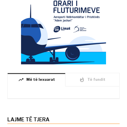
trending_up
whatshot
Më të lexuarat
Të fundit
LAJME TË TJERA