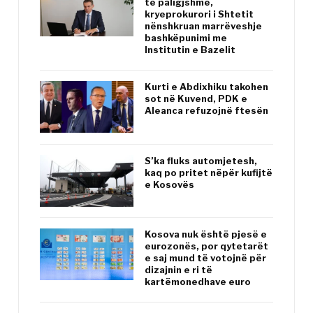
të paligjshme,
kryeprokurori i Shtetit
nënshkruan marrëveshje
bashkëpunimi me
Institutin e Bazelit
Kurti e Abdixhiku takohen
sot në Kuvend, PDK e
Aleanca refuzojnë ftesën
S’ka fluks automjetesh,
kaq po pritet nëpër kufijtë
e Kosovës
Kosova nuk është pjesë e
eurozonës, por qytetarët
e saj mund të votojnë për
dizajnin e ri të
kartëmonedhave euro