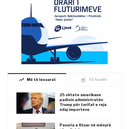
trending_up
whatshot
Më të lexuarat
Të fundit
25 shtete amerikane
padisin administratën
Trump për tarifat e reja
ndaj importeve
Pasuria e fituar në mënyrë