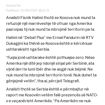
Gazeta Alo
Publikuar: 26/08/2020
22:01
Analisti Fisnik Halimi thotë se Kosova nuk mund ta
refuzojë një marrëveshje të ofruar nga Amerika
pasi sipas tij nuk mund ta mbrojmë territorin pa ta.
Halimi në “Debat Plus” me Ermal Pandurin në RTV
Dukagjini ka thënë se Kosova është e kërcënuar
ushtarakisht nga Serbia.
“Fuqia jonë ushtarake është pothuajse zero. Nëse
Amerika një ditë jep ndonjë sinjal për Serbinë, ata
vijnë deri te lumi Ibër dhe ne asgjë nuk bëjmë. Ne
nuk mund ta mbrojmë territorin tonë. Nuk duhet ta
gënjejmë vetën”, tha ai, përcjell Telegrafi.
Analisti thotë se Serbia është e përmbajtur në
raport me Kosovën vetëm falë prezencës së NATO-
s e veçanërisht Amerikës. “Pa Amerikën ne nuk