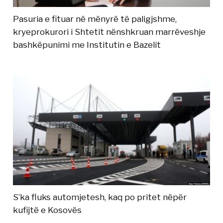
Pasuria e fituar në mënyrë të paligjshme,
kryeprokurori i Shtetit nënshkruan marrëveshje
bashkëpunimi me Institutin e Bazelit
S’ka fluks automjetesh, kaq po pritet nëpër
kufijtë e Kosovës