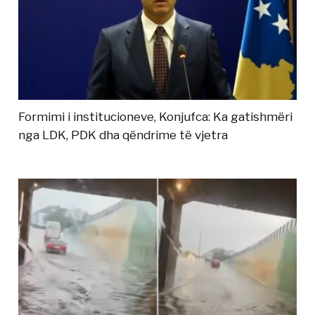
Formimi i institucioneve, Konjufca: Ka gatishmëri
nga LDK, PDK dha qëndrime të vjetra