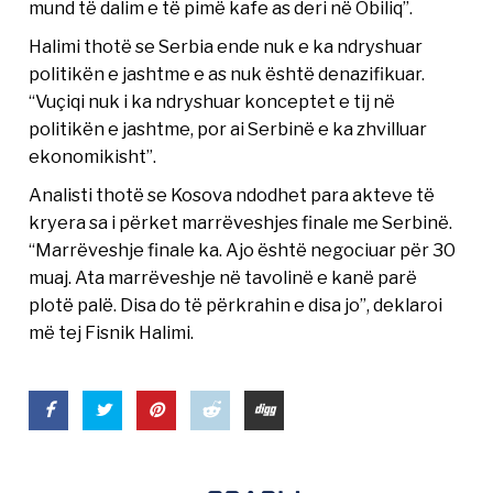
mund të dalim e të pimë kafe as deri në Obiliq”.
Halimi thotë se Serbia ende nuk e ka ndryshuar
politikën e jashtme e as nuk është denazifikuar.
“Vuçiqi nuk i ka ndryshuar konceptet e tij në
politikën e jashtme, por ai Serbinë e ka zhvilluar
ekonomikisht”.
Analisti thotë se Kosova ndodhet para akteve të
kryera sa i përket marrëveshjes finale me Serbinë.
“Marrëveshje finale ka. Ajo është negociuar për 30
muaj. Ata marrëveshje në tavolinë e kanë parë
plotë palë. Disa do të përkrahin e disa jo”, deklaroi
më tej Fisnik Halimi.