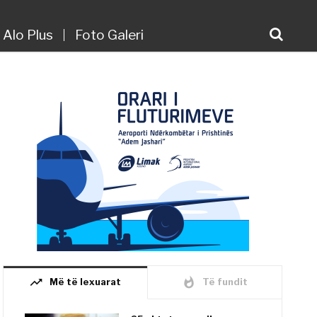
Alo Plus
Foto Galeri
trending_up
whatshot
Më të lexuarat
Të fundit