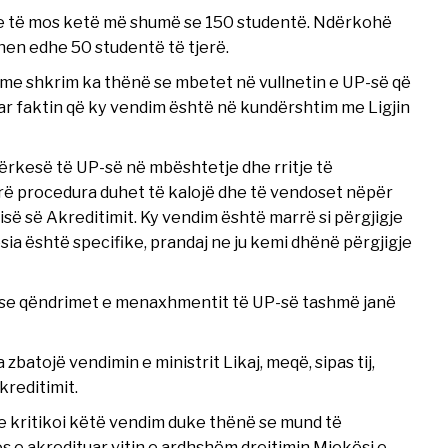
hme të mos ketë më shumë se 150 studentë. Ndërkohë
hen edhe 50 studentë të tjerë.
gje me shkrim ka thënë se mbetet në vullnetin e UP-së që
uar faktin që ky vendim është në kundërshtim me Ligjin
kërkesë të UP-së në mbështetje dhe rritje të
rë procedura duhet të kalojë dhe të vendoset nëpër
së së Akreditimit. Ky vendim është marrë si përgjigje
ia është specifike, prandaj ne ju kemi dhënë përgjigje
ar se qëndrimet e menaxhmentit të UP-së tashmë janë
zbatojë vendimin e ministrit Likaj, meqë, sipas tij,
reditimit.
e kritikoi këtë vendim duke thënë se mund të
os e akredituar vitin e ardhshëm drejtimin Mjekësi e