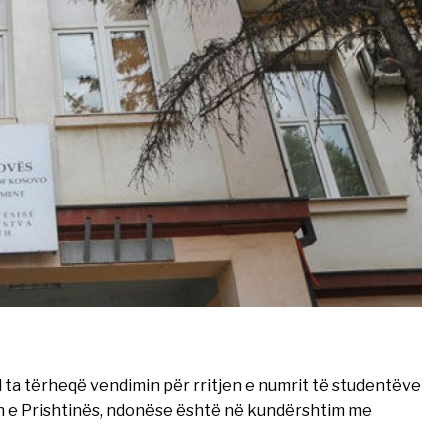
ta tërheqë vendimin për rritjen e numrit të studentëve
in e Prishtinës, ndonëse është në kundërshtim me