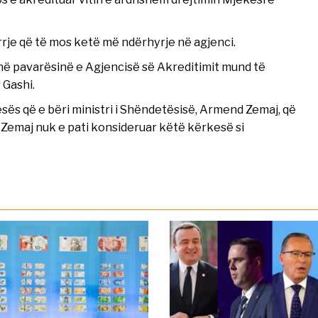
irrje që të mos ketë më ndërhyrje në agjenci.
 në pavarësinë e Agjencisë së Akreditimit mund të
 Gashi.
sës që e bëri ministri i Shëndetësisë, Armend Zemaj, që
s Zemaj nuk e pati konsideruar këtë kërkesë si