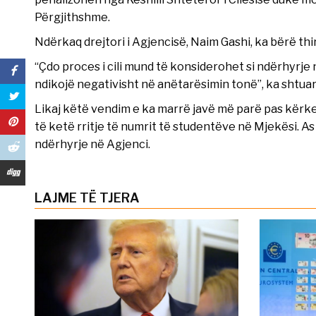
Përgjithshme.
Ndërkaq drejtori i Agjencisë, Naim Gashi, ka bërë th
“Çdo proces i cili mund të konsiderohet si ndërhyrje
ndikojë negativisht në anëtarësimin tonë”, ka shtuar
Likaj këtë vendim e ka marrë javë më parë pas kërke
të ketë rritje të numrit të studentëve në Mjekësi. A
ndërhyrje në Agjenci.
LAJME TË TJERA