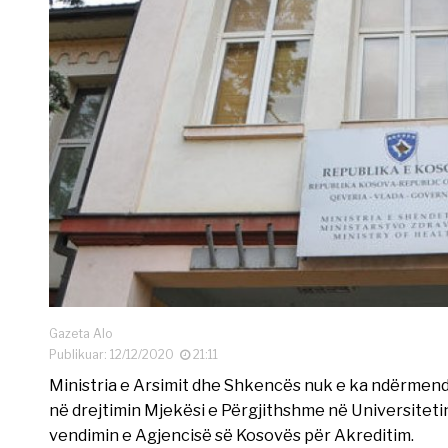
Gazeta Alo
Publikuar: 12/12/2020
21:11
Ministria e Arsimit dhe Shkencës nuk e ka ndërmend 
në drejtimin Mjekësi e Përgjithshme në Universitet
vendimin e Agjencisë së Kosovës për Akreditim.