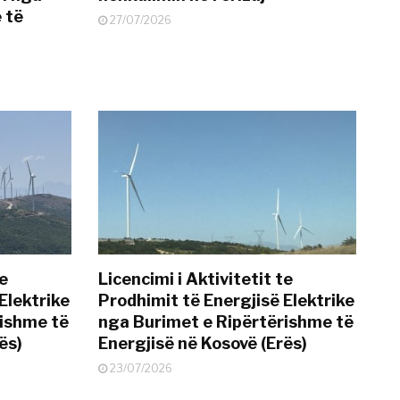
 të
27/07/2026
te
Licencimi i Aktivitetit te
Elektrike
Prodhimit të Energjisë Elektrike
rishme të
nga Burimet e Ripërtërishme të
ës)
Energjisë në Kosovë (Erës)
23/07/2026