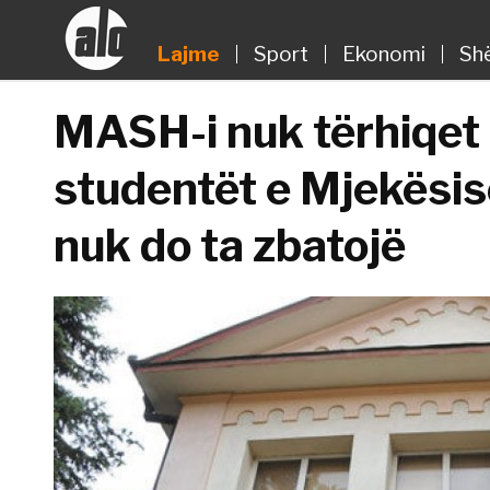
Lajme
Sport
Ekonomi
Sh
MASH-i nuk tërhiqet
studentët e Mjekësis
nuk do ta zbatojë