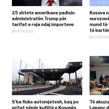
25 shtete amerikane padisin
Kosova n
administratën Trump për
eurozonë
tarifat e reja ndaj importeve
mund të v
të kart
04/08/2026
04/08/202
S’ka fluks automjetesh, kaq po
Të akuzua
pritet nëpër kufijtë e Kosovës
Lepenc d