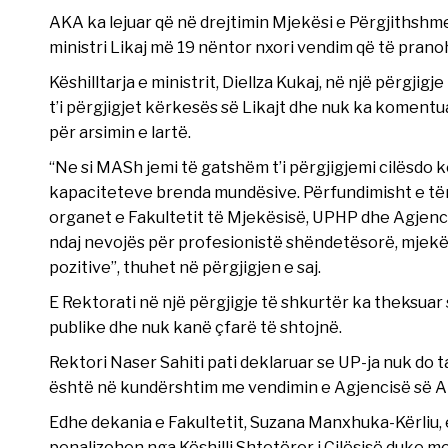
AKA ka lejuar që në drejtimin Mjekësi e Përgjiths
ministri Likaj më 19 nëntor nxori vendim që të prano
Këshilltarja e ministrit, Diellza Kukaj, në një përgji
t’i përgjigjet kërkesës së Likajt dhe nuk ka koment
për arsimin e lartë.
“Ne si MASh jemi të gatshëm t’i përgjigjemi cilësdo 
kapaciteteve brenda mundësive. Përfundimisht e të
organet e Fakultetit të Mjekësisë, UPHP dhe Agjenci
ndaj nevojës për profesionistë shëndetësorë, mjekës
pozitive”, thuhet në përgjigjen e saj.
E Rektorati në një përgjigje të shkurtër ka theksu
publike dhe nuk kanë çfarë të shtojnë.
Rektori Naser Sahiti pati deklaruar se UP-ja nuk do ta 
është në kundërshtim me vendimin e Agjencisë së Ak
Edhe dekania e Fakultetit, Suzana Manxhuka-Kërliu, 
penalizohen nga Këshilli Shtetëror i Cilësisë duke m