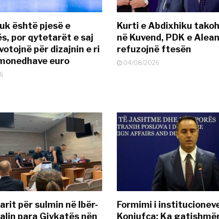
uk është pjesë e
Kurti e Abdixhiku tako
s, por qytetarët e saj
në Kuvend, PDK e Alea
otojnë për dizajnin e ri
refuzojnë ftesën
ëmonedhave euro
04/08/2026
6
rit për sulmin në Ibër-
Formimi i institucionev
alin para Gjykatës nën
Konjufca: Ka gatishmër