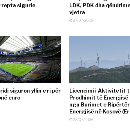
rrepta sigurie
LDK, PDK dha qëndrime
vjetra
6
27/07/2026
idi siguron yllin e ri për
Licencimi i Aktivitetit 
onë euro
Prodhimit të Energjisë 
nga Burimet e Ripërtë
6
Energjisë në Kosovë (Er
23/07/2026