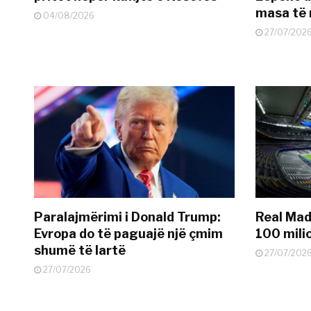
masa të 
04/08/2026
27/07/202
Paralajmërimi i Donald Trump:
Real Madr
Evropa do të paguajë një çmim
100 mili
shumë të lartë
27/07/202
27/07/2026