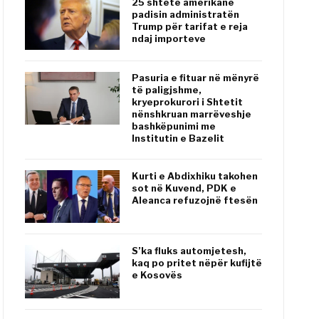
25 shtete amerikane
padisin administratën
Trump për tarifat e reja
ndaj importeve
Pasuria e fituar në mënyrë
të paligjshme,
kryeprokurori i Shtetit
nënshkruan marrëveshje
bashkëpunimi me
Institutin e Bazelit
Kurti e Abdixhiku takohen
sot në Kuvend, PDK e
Aleanca refuzojnë ftesën
S’ka fluks automjetesh,
kaq po pritet nëpër kufijtë
e Kosovës