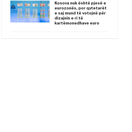
Kosova nuk është pjesë e
eurozonës, por qytetarët
e saj mund të votojnë për
dizajnin e ri të
kartëmonedhave euro