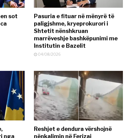
hen sot
Pasuria e fituar në mënyrë të
nca
paligjshme, kryeprokurori i
Shtetit nënshkruan
marrëveshje bashkëpunimi me
Institutin e Bazelit
04/08/2026
e,
Reshjet e dendura vërshojnë
i nga
nënkalimin në Ferizaj