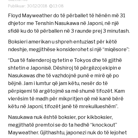
Publikuar: 30/12/2018
13:08
Floyd Mayweather do të përballet të hënën më 31
dhjetor me Tenshin Nasukawa në Japoni, në një
sfidë ku do të përballen në 3 raunde prej 3 minutash.
Boksieri amerikan u shpreh entuziast për këtë
ndeshje, megjithëse konsiderohet si një “miqësore”:
“Dua të falenderoj qytetin e Tokyos dhe të gjithë
shtetin e Japonisë. Dëshiroj të përgëzoj ekipin e
Nasukawas dhe të vazhdojnë punë e mirë që po
bëjnë. Jam i lumtur që jam këtu, nesër do të
përpiqemi të argëtojmë sa më shumë tifozët. Kam
vlerësim të madh për mikpritjen që më kanë bërë
këtu në Japoni, tifozët janë të mrekullueshëm”.
Nasukawa nuk është boksier, por kikboksier,
megjithatë premtoi se do ta hedhë “knockout”
Mayweather. Gjithashtu, japonezi nuk do të lejohet