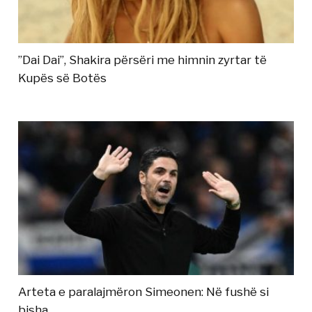
”Dai Dai”, Shakira përsëri me himnin zyrtar të
Kupës së Botës
Arteta e paralajmëron Simeonen: Në fushë si
bisha