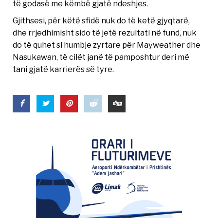
të godasë me këmbë gjatë ndeshjes.
Gjithsesi, për këtë sfidë nuk do të ketë gjyqtarë,
dhe rrjedhimisht sido të jetë rezultati në fund, nuk
do të quhet si humbje zyrtare për Mayweather dhe
Nasukawan, të cilët janë të pamposhtur deri më
tani gjatë karrierës së tyre.