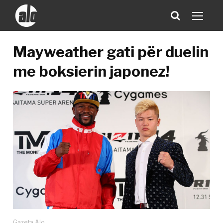
Mayweather gati për duelin
me boksierin japonez!
Gazeta Alo