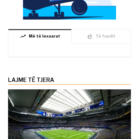
trending_up
whatshot
Më të lexuarat
Të fundit
LAJME TË TJERA