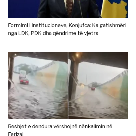
Formimi i institucioneve, Konjufca: Ka gatishmëri
nga LDK, PDK dha qëndrime të vjetra
Reshjet e dendura vërshojnë nënkalimin në
Ferizaj