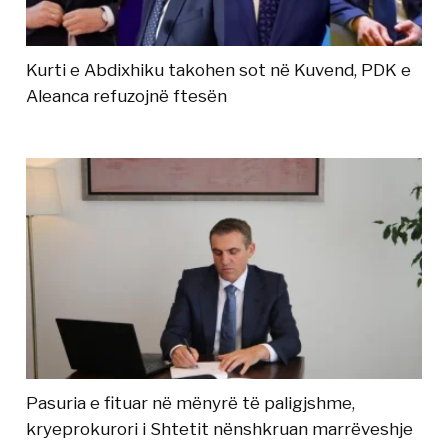
Kurti e Abdixhiku takohen sot në Kuvend, PDK e
Aleanca refuzojnë ftesën
Pasuria e fituar në mënyrë të paligjshme,
kryeprokurori i Shtetit nënshkruan marrëveshje