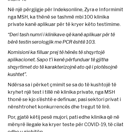
Në një përgjigje për Indeksonline, Zyra e Informimit
nga MSH, ka thënë se tashmë mbi 100 klinika
private kanë aplikuar për të kryer këto testimime.
“Deri tash numri i klinikave që kanë aplikuar për të
bërë testin serologjik me PCR është 103.
Komisioni ka filluar prej të hënës të shqyrtojë
aplikacionet. Sapo t’i kenë përfunduar të gjitha
shqyrtimet do të karakterizojnë ato që i plotësojnë
kushtet”.
Ndërsa sa i përket çmimit se sa do të kushtojë të
kryhet një test i tillë në klinika private, nga MSH
thonë se kjo s’është e definuar, pasi sektori privat i
nënshtrohet konkurrencës dhe tregut të lirë.
Por, gjatë këtij pesë mujori, pati edhe klinika që në
mënyrë ilegale ka kryer teste për COVID-19, të cilat
edhe u gjobitën.