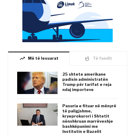
trending_up
whatshot
Më të lexuarat
Të fundit
25 shtete amerikane
padisin administratën
Trump për tarifat e reja
ndaj importeve
Pasuria e fituar në mënyrë
të paligjshme,
kryeprokurori i Shtetit
nënshkruan marrëveshje
bashkëpunimi me
Institutin e Bazelit