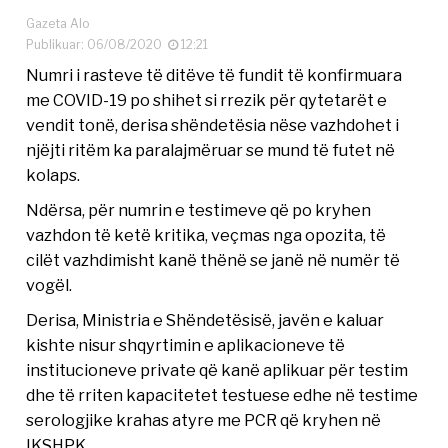
Gazeta Alo
Publikuar: 06/08/2020
12:21
Numri i rasteve të ditëve të fundit të konfirmuara
me COVID-19 po shihet si rrezik për qytetarët e
vendit tonë, derisa shëndetësia nëse vazhdohet i
njëjti ritëm ka paralajmëruar se mund të futet në
kolaps.
Ndërsa, për numrin e testimeve që po kryhen
vazhdon të ketë kritika, veçmas nga opozita, të
cilët vazhdimisht kanë thënë se janë në numër të
vogël.
Derisa, Ministria e Shëndetësisë, javën e kaluar
kishte nisur shqyrtimin e aplikacioneve të
institucioneve private që kanë aplikuar për testim
dhe të rriten kapacitetet testuese edhe në testime
serologjike krahas atyre me PCR që kryhen në
IKSHPK.