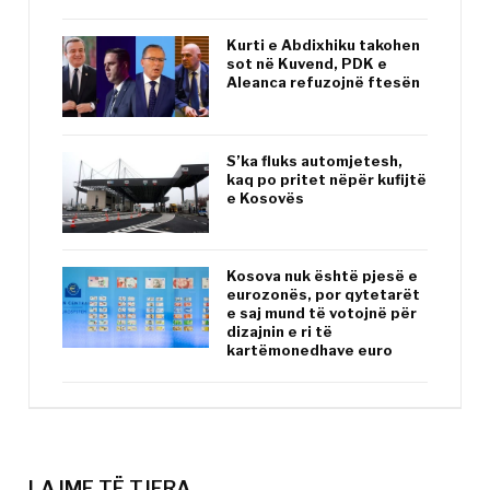
Kurti e Abdixhiku takohen
sot në Kuvend, PDK e
Aleanca refuzojnë ftesën
S’ka fluks automjetesh,
kaq po pritet nëpër kufijtë
e Kosovës
Kosova nuk është pjesë e
eurozonës, por qytetarët
e saj mund të votojnë për
dizajnin e ri të
kartëmonedhave euro
LAJME TË TJERA