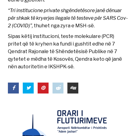
“Tri institucione private shgëndetësore janë dënuar
për shkak të kryerjes ilegale të testeve për SARS Cov-
2 (COVID)”,
thuhet nga zyra e MSH-së.
Sipas këtij institucioni, teste molekulare (PCR)
pritet që të kryhen ka fundi i gushtit edhe në 7
Qendrat Rajonale të Shëndetësisë Publike në 7
qytetet e mëdha të Kosovës, Qendra keto që janë
nën autoritetin e IKSHPK-së.