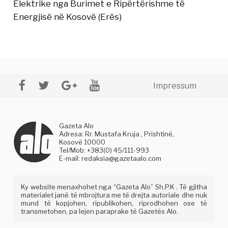
Elektrike nga Burimet e Ripërtërishme të
Energjisë në Kosovë (Erës)
Impressum
Gazeta Alo
Adresa: Rr. Mustafa Kruja , Prishtinë,
Kosovë 10000
Tel/Mob: +383(0) 45/111-993
E-mail:
redaksia@gazetaalo.com
Ky website menaxhohet nga “Gazeta Alo” Sh.P.K . Të gjitha
materialet janë të mbrojtura me të drejta autoriale dhe nuk
mund të kopjohen, ripublikohen, riprodhohen ose të
transmetohen, pa lejen paraprake të Gazetës Alo.