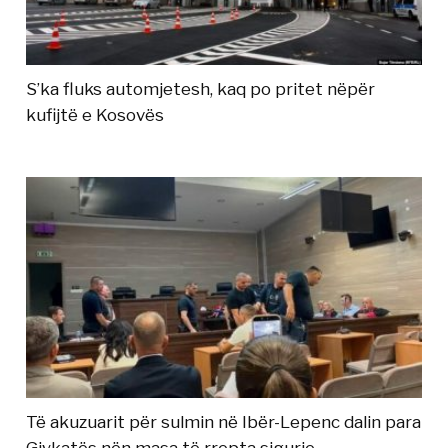
S’ka fluks automjetesh, kaq po pritet nëpër
kufijtë e Kosovës
Të akuzuarit për sulmin në Ibër-Lepenc dalin para