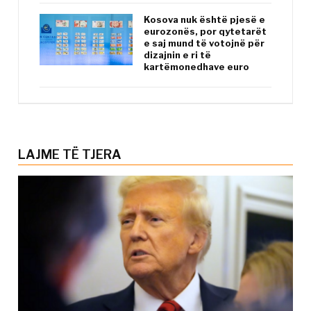
Kosova nuk është pjesë e
eurozonës, por qytetarët
e saj mund të votojnë për
dizajnin e ri të
kartëmonedhave euro
LAJME TË TJERA