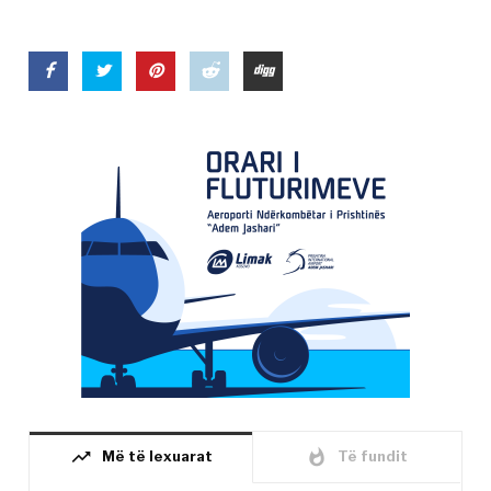
trending_up
whatshot
Më të lexuarat
Të fundit