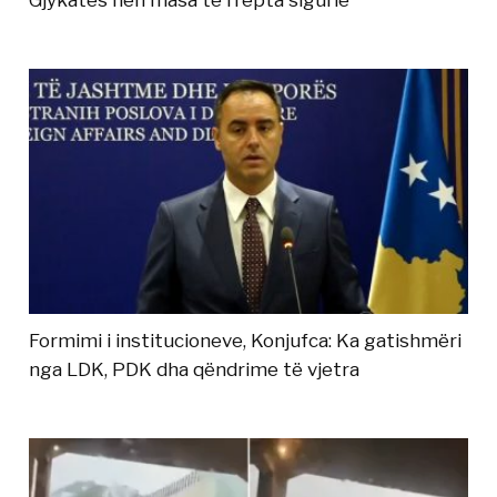
Gjykatës nën masa të rrepta sigurie
Formimi i institucioneve, Konjufca: Ka gatishmëri
nga LDK, PDK dha qëndrime të vjetra