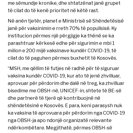
me sëmundje kronike, dhe shtatzënat janë grupet
të cilat do të kenë prioritet në këtë rast.
Në anën tjetër, planet e Ministrisë së Shëndetësisë
janë për vaksinimin e rreth 70% të popullsisë. Ky
institucion përmes një përgjigje ka thënë se ka
parashtruar kërkesë edhe për sigurimin e mbi 1
milion e 200 mijë vaksinave kundër COVID-19, të
cilat do të paguhen përmes buxhetit të Kosovës.
“MSH, me qëllim të futjes në radhë për të siguruar
vaksina kundër COVID-19, kur ato të jenë zhvilluar,
aprovuar për përdorim dhe dalë në treg, ka zhvilluar
bisedime me OBSH-në, UNICEF-in, shtete të BE-së
dhe partnerë të tjerë që kontribuojnë në
shëndetësinë e Kosovës. E para, keni parasysh nuk
ka vaksina të aprovuara për përdorim nga COVID-19
nga OBSH-ja apo ndonjë organizatë relevante
ndërkombëtare. Megjithatë, përmes OBSH-së