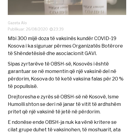
Gazeta Alo
Publikuar: 26/08/2020
23:39
Mbi 300 mijë doza të vaksinës kundër COVID-19
Kosova i ka siguruar përmes Organizatës Botërore
të Shëndetësisë dhe asociacionit GAVI.
Sipas zyrtarëve të OBSH-së, Kosovës i është
garantuar se në momentin që një vaksinë del në
përdorim, Kosova do të ketë vaksina falas për 20 %
të popullsisë.
Drejtoresha e zyrës së OBSH-së në Kosovë, Isme
Humolli shton se deri në janar të vitit të ardhshëm
pritet që një vaksinë të jetë në përdorim.
E ndonëse ende OBSH-ja nuk ka vënë kritere se
cilat grupe duhet të vaksinohen, të moshuarit, ata