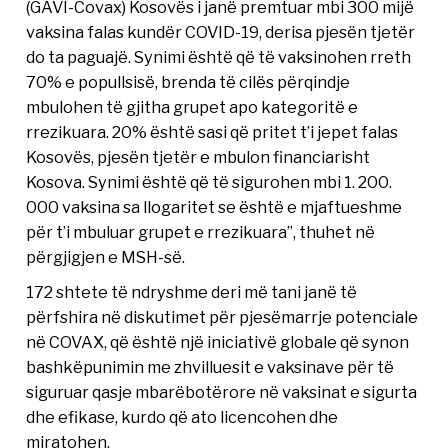
(GAVI-Covax) Kosovës i janë premtuar mbi 300 mijë
vaksina falas kundër COVID-19, derisa pjesën tjetër
do ta paguajë. Synimi është që të vaksinohen rreth
70% e popullsisë, brenda të cilës përqindje
mbulohen të gjitha grupet apo kategoritë e
rrezikuara. 20% është sasi që pritet t’i jepet falas
Kosovës, pjesën tjetër e mbulon financiarisht
Kosova. Synimi është që të sigurohen mbi 1. 200.
000 vaksina sa llogaritet se është e mjaftueshme
për t’i mbuluar grupet e rrezikuara”, thuhet në
përgjigjen e MSH-së.
172 shtete të ndryshme deri më tani janë të
përfshira në diskutimet për pjesëmarrje potenciale
në COVAX, që është një iniciativë globale që synon
bashkëpunimin me zhvilluesit e vaksinave për të
siguruar qasje mbarëbotërore në vaksinat e sigurta
dhe efikase, kurdo që ato licencohen dhe
miratohen.