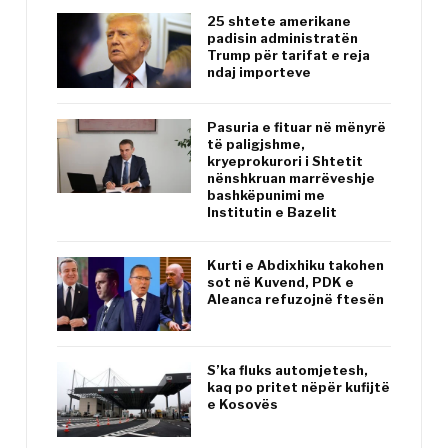
25 shtete amerikane
padisin administratën
Trump për tarifat e reja
ndaj importeve
Pasuria e fituar në mënyrë
të paligjshme,
kryeprokurori i Shtetit
nënshkruan marrëveshje
bashkëpunimi me
Institutin e Bazelit
Kurti e Abdixhiku takohen
sot në Kuvend, PDK e
Aleanca refuzojnë ftesën
S’ka fluks automjetesh,
kaq po pritet nëpër kufijtë
e Kosovës