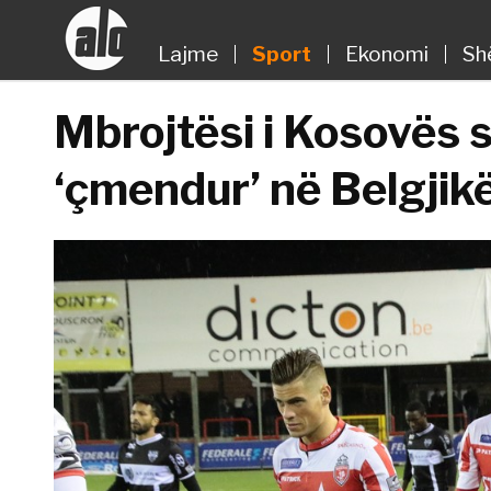
Lajme
Sport
Ekonomi
Sh
Mbrojtësi i Kosovës s
‘çmendur’ në Belgjik