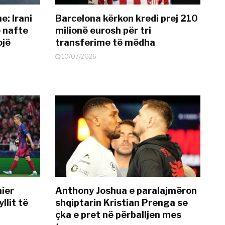
: Irani
Barcelona kërkon kredi prej 210
ë nafte
milionë eurosh për tri
ojë
transferime të mëdha
10/07/2026
mier
Anthony Joshua e paralajmëron
llit të
shqiptarin Kristian Prenga se
çka e pret në përballjen mes