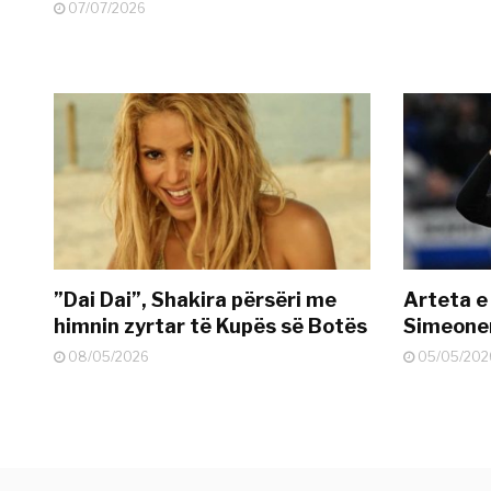
07/07/2026
”Dai Dai”, Shakira përsëri me
Arteta e
himnin zyrtar të Kupës së Botës
Simeonen
08/05/2026
05/05/202