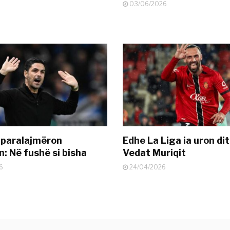
03/06/2026
 paralajmëron
Edhe La Liga ia uron dit
: Në fushë si bisha
Vedat Muriqit
6
24/04/2026