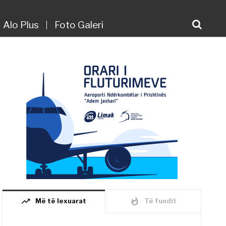
Alo Plus
Foto Galeri
trending_up
whatshot
Më të lexuarat
Të fundit