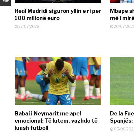
Real Madridi siguron yllin e ri për
Mbape sh
100 milionë euro
më i mir
27/07/2026
20/07/202
Babai i Neymarit me apel
De la Fue
emocional: Të lutem, vazhdo të
Spanjës: 
luash futboll
05/06/202