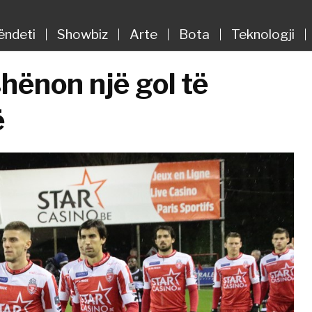
ëndeti
Showbiz
Arte
Bota
Teknologji
hënon një gol të
ë