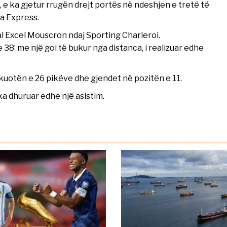
e ka gjetur rrugën drejt portës në ndeshjen e tretë të
a Express.
yal Excel Mouscron ndaj Sporting Charleroi.
 38’ me një gol të bukur nga distanca, i realizuar edhe
kuotën e 26 pikëve dhe gjendet në pozitën e 11.
ka dhuruar edhe një asistim.