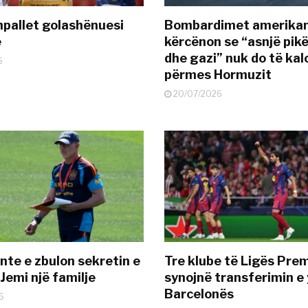
pallet golashënuesi
Bombardimet amerikane
ë
kërcënon se “asnjë pik
dhe gazi” nuk do të kal
6
përmes Hormuzit
20/07/2026
nte e zbulon sekretin e
Tre klube të Ligës Pre
Jemi një familje
synojnë transferimin e y
Barcelonës
6