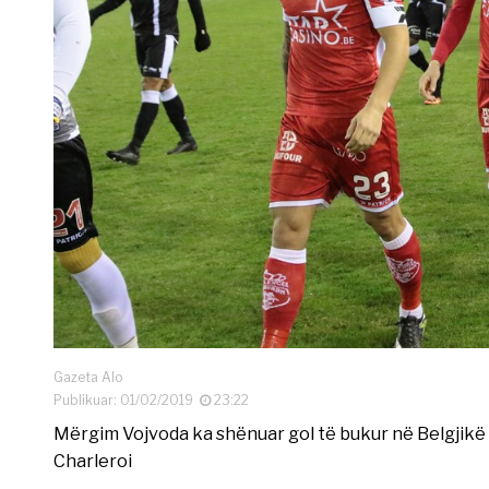
Gazeta Alo
Publikuar: 01/02/2019
23:22
Mërgim Vojvoda ka shënuar gol të bukur në Belgjikë 
Charleroi