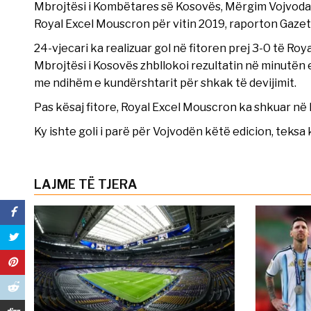
Mbrojtësi i Kombëtares së Kosovës, Mërgim Vojvoda, 
Royal Excel Mouscron për vitin 2019, raporton Gazet
24-vjecari ka realizuar gol në fitoren prej 3-0 të Ro
Mbrojtësi i Kosovës zhbllokoi rezultatin në minutën e
me ndihëm e kundërshtarit për shkak të devijimit.
Pas kësaj fitore, Royal Excel Mouscron ka shkuar në 
Ky ishte goli i parë për Vojvodën këtë edicion, teksa 
LAJME TË TJERA