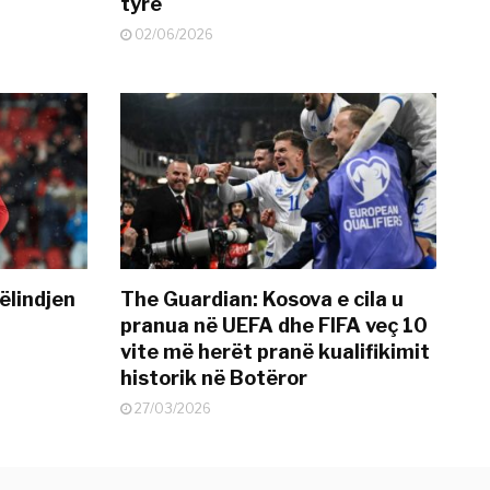
tyre
02/06/2026
ëlindjen
The Guardian: Kosova e cila u
pranua në UEFA dhe FIFA veç 10
vite më herët pranë kualifikimit
historik në Botëror
27/03/2026