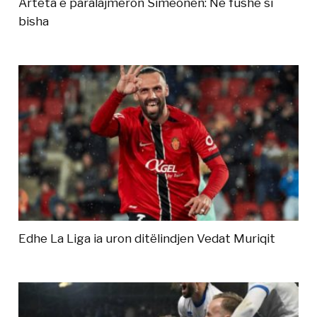
Arteta e paralajmëron Simeonen: Në fushë si
bisha
Edhe La Liga ia uron ditëlindjen Vedat Muriqit