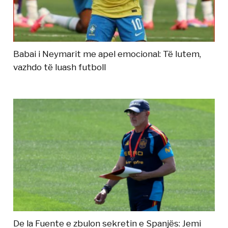
Babai i Neymarit me apel emocional: Të lutem,
vazhdo të luash futboll
De la Fuente e zbulon sekretin e Spanjës: Jemi