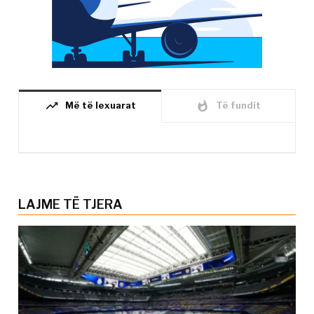
trending_up
whatshot
Më të lexuarat
Të fundit
LAJME TË TJERA