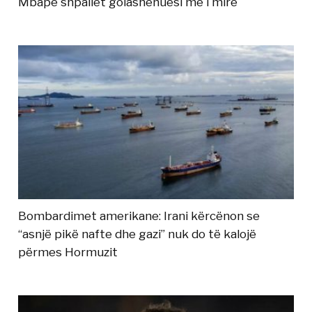
Mbape shpallet golashënuesi më i mirë
Bombardimet amerikane: Irani kërcënon se
“asnjë pikë nafte dhe gazi” nuk do të kalojë
përmes Hormuzit