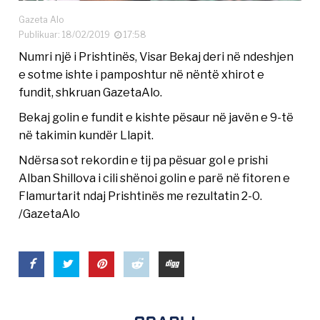
Gazeta Alo
Publikuar: 18/02/2019
17:58
Numri një i Prishtinës, Visar Bekaj deri në ndeshjen
e sotme ishte i pamposhtur në nëntë xhirot e
fundit, shkruan GazetaAlo.
Bekaj golin e fundit e kishte pësaur në javën e 9-të
në takimin kundër Llapit.
Ndërsa sot rekordin e tij pa pësuar gol e prishi
Alban Shillova i cili shënoi golin e parë në fitoren e
Flamurtarit ndaj Prishtinës me rezultatin 2-0.
/GazetaAlo