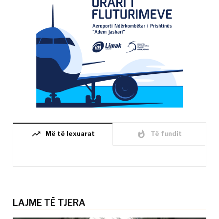
trending_up
whatshot
Më të lexuarat
Të fundit
LAJME TË TJERA