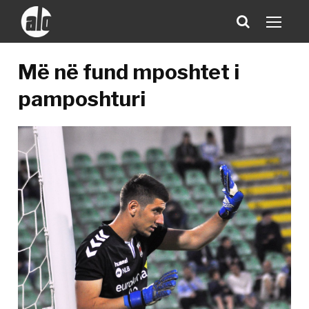
Më në fund mposhtet i
pamposhturi