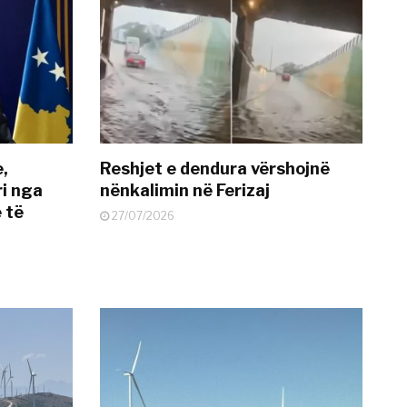
e,
Reshjet e dendura vërshojnë
i nga
nënkalimin në Ferizaj
 të
27/07/2026