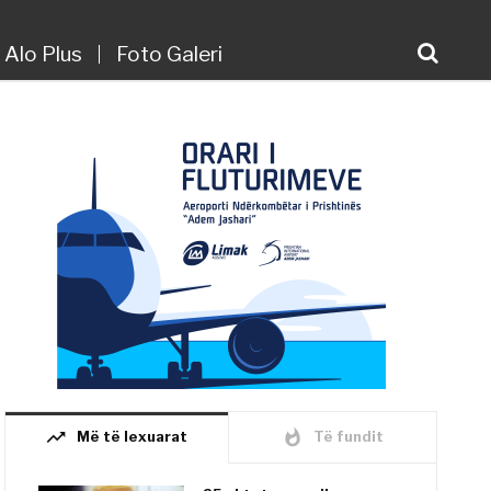
Alo Plus
Foto Galeri
trending_up
whatshot
Më të lexuarat
Të fundit