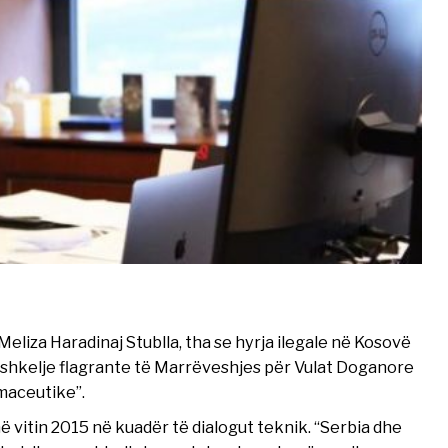
eliza Haradinaj Stublla, tha se hyrja ilegale në Kosovë
shkelje flagrante të Marrëveshjes për Vulat Doganore
maceutike”.
ë vitin 2015 në kuadër të dialogut teknik. “Serbia dhe