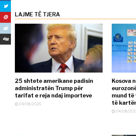
LAJME TË TJERA
25 shtete amerikane padisin
Kosova n
administratën Trump për
eurozonë
tarifat e reja ndaj importeve
mund të v
të kart
04/08/2026
04/08/202