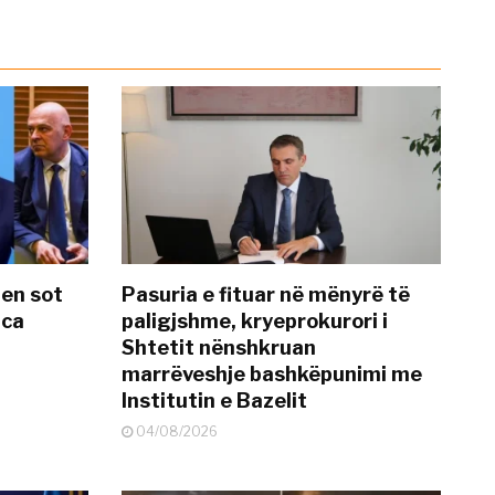
hen sot
Pasuria e fituar në mënyrë të
nca
paligjshme, kryeprokurori i
Shtetit nënshkruan
marrëveshje bashkëpunimi me
Institutin e Bazelit
04/08/2026