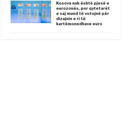
Kosova nuk është pjesë e
eurozonës, por qytetarët
e saj mund të votojnë për
dizajnin e ri të
kartëmonedhave euro