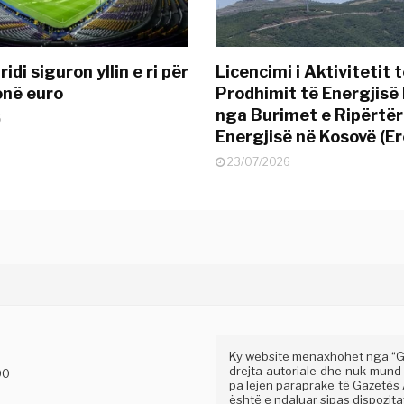
idi siguron yllin e ri për
Licencimi i Aktivitetit 
onë euro
Prodhimit të Energjisë 
nga Burimet e Ripërtë
6
Energjisë në Kosovë (Er
23/07/2026
Ky website menaxhohet nga “Gaz
drejta autoriale dhe nuk mund
00
pa lejen paraprake të Gazetës A
është e ndaluar sipas dispozitav