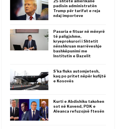
25 shtete amerikane
padisin administratën
Trump për tarifat e reja
ndaj importeve
Pasuria e fituar në mënyrë
të paligjshme,
kryeprokurori i Shtetit
nënshkruan marrëveshje
bashkëpunimi me
Institutin e Bazelit
S’ka fluks automjetesh,
kaq po pritet nëpër kufijtë
e Kosovës
Kurti e Abdixhiku takohen
sot në Kuvend, PDK e
Aleanca refuzojnë ftesën