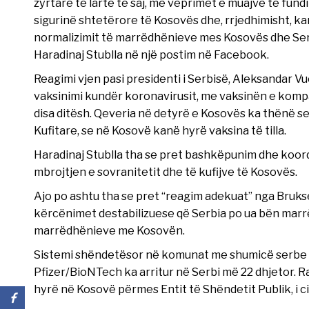
zyrtarë të lartë të saj, me veprimet e muajve të fund
sigurinë shtetërore të Kosovës dhe, rrjedhimisht, k
normalizimit të marrëdhënieve mes Kosovës dhe Serbi
Haradinaj Stublla në një postim në Facebook.
Reagimi vjen pasi presidenti i Serbisë, Aleksandar Vu
vaksinimi kundër koronavirusit, me vaksinën e kompan
disa ditësh. Qeveria në detyrë e Kosovës ka thënë s
Kufitare, se në Kosovë kanë hyrë vaksina të tilla.
Haradinaj Stublla tha se pret bashkëpunim dhe koor
mbrojtjen e sovranitetit dhe të kufijve të Kosovës.
Ajo po ashtu tha se pret “reagim adekuat” nga Bruksel
kërcënimet destabilizuese që Serbia po ua bën marr
marrëdhënieve me Kosovën.
Sistemi shëndetësor në komunat me shumicë serbe n
Pfizer/BioNTech ka arritur në Serbi më 22 dhjetor. R
hyrë në Kosovë përmes Entit të Shëndetit Publik, i ci