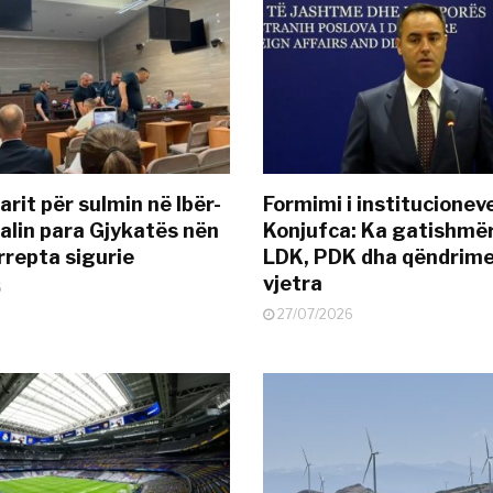
rit për sulmin në Ibër-
Formimi i institucionev
alin para Gjykatës nën
Konjufca: Ka gatishmër
rrepta sigurie
LDK, PDK dha qëndrime
vjetra
6
27/07/2026