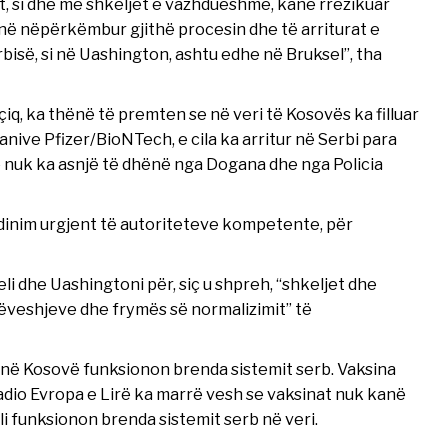
it, si dhe me shkeljet e vazhdueshme, kanë rrezikuar
anë nëpërkëmbur gjithë procesin dhe të arriturat e
së, si në Uashington, ashtu edhe në Bruksel”, tha
çiq, ka thënë të premten se në veri të Kosovës ka filluar
ive Pfizer/BioNTech, e cila ka arritur në Serbi para
e nuk ka asnjë të dhënë nga Dogana dhe nga Policia
dinim urgjent të autoriteteve kompetente, për
i dhe Uashingtoni për, siç u shpreh, “shkeljet dhe
ëveshjeve dhe frymës së normalizimit” të
ë Kosovë funksionon brenda sistemit serb. Vaksina
adio Evropa e Lirë ka marrë vesh se vaksinat nuk kanë
li funksionon brenda sistemit serb në veri.