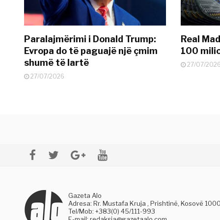
Paralajmërimi i Donald Trump:
Real Madr
Evropa do të paguajë një çmim
100 mili
shumë të lartë
27/07/202
27/07/2026
Gazeta Alo
Adresa: Rr. Mustafa Kruja , Prishtinë, Kosovë 100
Tel/Mob: +383(0) 45/111-993
E-mail:
redaksia@gazetaalo.com