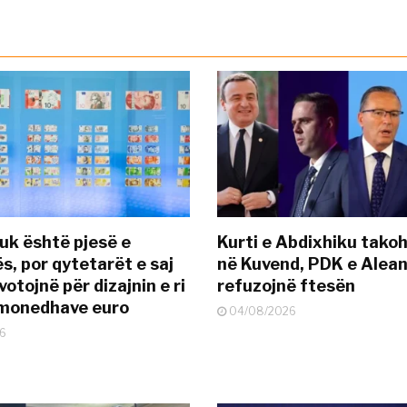
uk është pjesë e
Kurti e Abdixhiku tako
s, por qytetarët e saj
në Kuvend, PDK e Alea
otojnë për dizajnin e ri
refuzojnë ftesën
ëmonedhave euro
04/08/2026
6