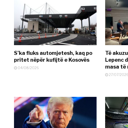
S’ka fluks automjetesh, kaq po
Të akuzua
pritet nëpër kufijtë e Kosovës
Lepenc d
masa të 
04/08/2026
27/07/202