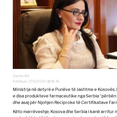
Gazeta Alo
Publikuar: 27/12/2020
18:35
Ministrja në detyrë e Punëve të Jashtme e Kosovës, M
e disa produkteve farmaceutike nga Serbia “përbën 
dhe asaj për Njohjen Reciproke të Certifikatave Far
Këto marrëveshje, Kosova dhe Serbia i kanë arritur n