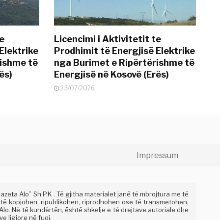
te
Licencimi i Aktivitetit te
Elektrike
Prodhimit të Energjisë Elektrike
rishme të
nga Burimet e Ripërtërishme të
ës)
Energjisë në Kosovë (Erës)
23/07/2026
Impressum
eta Alo” Sh.P.K . Të gjitha materialet janë të mbrojtura me të
 të kopjohen, ripublikohen, riprodhohen ose të transmetohen,
lo. Në të kundërtën, është shkelje e të drejtave autoriale dhe
e ligjore në fuqi.