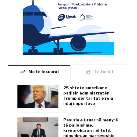
trending_up
whatshot
Më të lexuarat
Të fundit
25 shtete amerikane
padisin administratën
Trump për tarifat e reja
ndaj importeve
Pasuria e fituar në mënyrë
të paligjshme,
kryeprokurori i Shtetit
nënshkruan marrëveshje