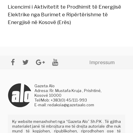
Licencimi i Aktivitetit te Prodhimit të Energjisë
Elektrike nga Burimet e Ripërtërishme të
Energjisë në Kosovë (Erës)
Impressum
Gazeta Alo
Adresa: Rr. Mustafa Kruja , Prishtinë,
Kosovë 10000
Tel/Mob: +383(0) 45/111-993
E-mail:
redaksia@gazetaalo.com
Ky website menaxhohet nga “Gazeta Alo” Sh.P.K . Të gjitha
materialet janë të mbrojtura me të drejta autoriale dhe nuk
mund të kopjohen, ripublikohen, riprodhohen ose të