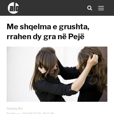
Me shqelma e grushta,
rrahen dy gra në Pejë
Gazeta Alo
Publikuar: 09/08/2020
10:18