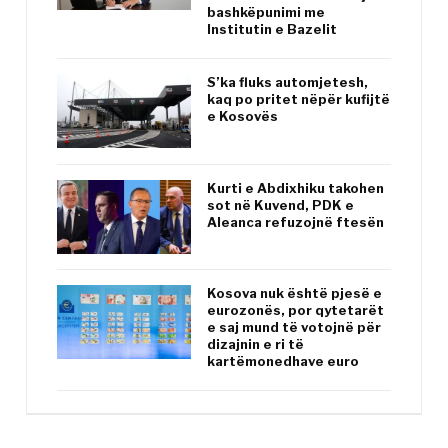
bashkëpunimi me
Institutin e Bazelit
S’ka fluks automjetesh,
kaq po pritet nëpër kufijtë
e Kosovës
Kurti e Abdixhiku takohen
sot në Kuvend, PDK e
Aleanca refuzojnë ftesën
Kosova nuk është pjesë e
eurozonës, por qytetarët
e saj mund të votojnë për
dizajnin e ri të
kartëmonedhave euro