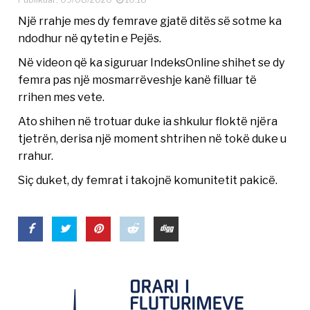
Një rrahje mes dy femrave gjatë ditës së sotme ka
ndodhur në qytetin e Pejës.
Në videon që ka siguruar IndeksOnline shihet se dy
femra pas një mosmarrëveshje kanë filluar të
rrihen mes vete.
Ato shihen në trotuar duke ia shkulur floktë njëra
tjetrën, derisa një moment shtrihen në tokë duke u
rrahur.
Siç duket, dy femrat i takojnë komunitetit pakicë.