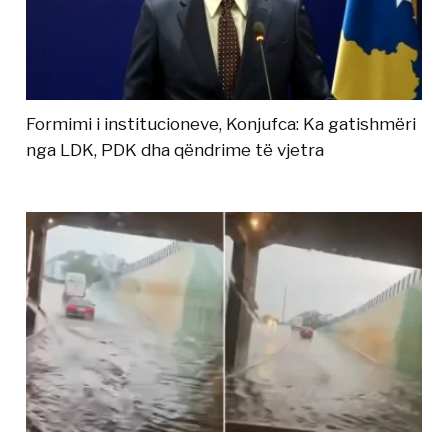
Formimi i institucioneve, Konjufca: Ka gatishmëri
nga LDK, PDK dha qëndrime të vjetra