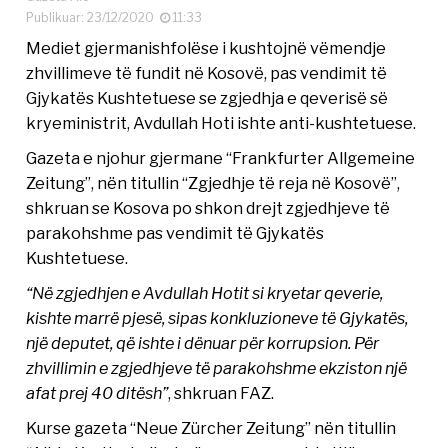
Publikuar: 23/12/2020
11:33
Mediet gjermanishfolëse i kushtojnë vëmendje
zhvillimeve të fundit në Kosovë, pas vendimit të
Gjykatës Kushtetuese se zgjedhja e qeverisë së
kryeministrit, Avdullah Hoti ishte anti-kushtetuese.
Gazeta e njohur gjermane “Frankfurter Allgemeine
Zeitung”, nën titullin “Zgjedhje të reja në Kosovë”,
shkruan se Kosova po shkon drejt zgjedhjeve të
parakohshme pas vendimit të Gjykatës
Kushtetuese.
“Në zgjedhjen e Avdullah Hotit si kryetar qeverie,
kishte marrë pjesë, sipas konkluzioneve të Gjykatës,
një deputet, që ishte i dënuar për korrupsion. Për
zhvillimin e zgjedhjeve të parakohshme ekziston një
afat prej 40 ditësh”
, shkruan FAZ.
Kurse gazeta “Neue Zürcher Zeitung” nën titullin