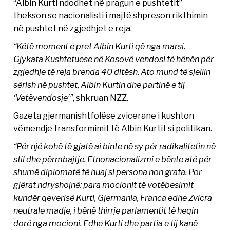
“Albin Kurti ndodhet në pragun e pushtetit”
thekson se nacionalisti i majtë shpreson rikthimin
në pushtet në zgjedhjet e reja.
“Këtë moment e pret Albin Kurti që nga marsi.
Gjykata Kushtetuese në Kosovë vendosi të hënën për
zgjedhje të reja brenda 40 ditësh. Ato mund të sjellin
sërish në pushtet, Albin Kurtin dhe partinë e tij
‘Vetëvendosje’”
, shkruan NZZ.
Gazeta gjermanishtfolëse zvicerane i kushton
vëmendje transformimit të Albin Kurtit si politikan.
“Për një kohë të gjatë ai binte në sy për radikalitetin në
stil dhe përmbajtje. Etnonacionalizmi e bënte atë për
shumë diplomatë të huaj si persona non grata. Por
gjërat ndryshojnë: para mocionit të votëbesimit
kundër qeverisë Kurti, Gjermania, Franca edhe Zvicra
neutrale madje, i bënë thirrje parlamentit të heqin
dorë nga mocioni. Edhe Kurti dhe partia e tij kanë