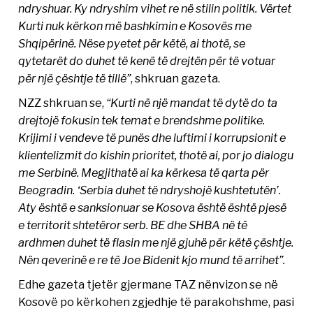
ndryshuar. Ky ndryshim vihet re në stilin politik. Vërtet
Kurti nuk kërkon më bashkimin e Kosovës me
Shqipërinë. Nëse pyetet për këtë, ai thotë, se
qytetarët do duhet të kenë të drejtën për të votuar
për një çështje të tillë”
, shkruan gazeta.
NZZ shkruan se,
“Kurti në një mandat të dytë do ta
drejtojë fokusin tek temat e brendshme politike.
Krijimi i vendeve të punës dhe luftimi i korrupsionit e
klientelizmit do kishin prioritet, thotë ai, por jo dialogu
me Serbinë. Megjithatë ai ka kërkesa të qarta për
Beogradin. ‘Serbia duhet të ndryshojë kushtetutën’.
Aty është e sanksionuar se Kosova është është pjesë
e territorit shtetëror serb. BE dhe SHBA në të
ardhmen duhet të flasin me një gjuhë për këtë çështje.
Nën qeverinë e re të Joe Bidenit kjo mund të arrihet”.
Edhe gazeta tjetër gjermane TAZ nënvizon se në
Kosovë po kërkohen zgjedhje të parakohshme, pasi