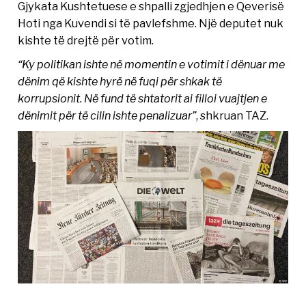
Gjykata Kushtetuese e shpalli zgjedhjen e Qeverisë
Hoti nga Kuvendi si të pavlefshme. Një deputet nuk
kishte të drejtë për votim.
“Ky politikan ishte në momentin e votimit i dënuar me
dënim që kishte hyrë në fuqi për shkak të
korrupsionit. Në fund të shtatorit ai filloi vuajtjen e
dënimit për të cilin ishte penalizuar”
, shkruan TAZ.