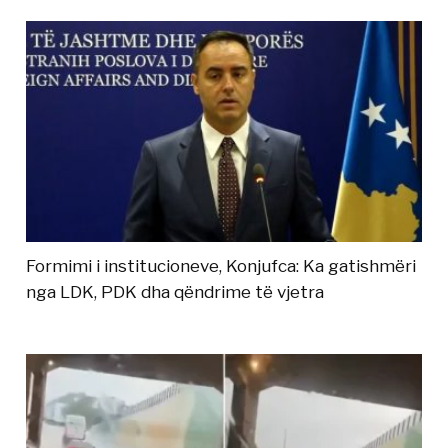
Formimi i institucioneve, Konjufca: Ka gatishmëri
nga LDK, PDK dha qëndrime të vjetra