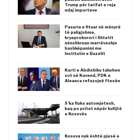
Trump për tarifat e reja
ndaj importeve
Pasuria e fituar në mënyrë
të paligjshme,
kryeprokurori i Shtetit
nënshkruan marrëveshje
bashkëpunimi me
Institutin e Bazelit
Kurti e Abdixhiku takohen
sot në Kuvend, PDK e
Aleanca refuzojnë ftesën
S’ka fluks automjetesh,
kaq po pritet nëpër kufijtë
e Kosovës
Kosova nuk është pjesë e