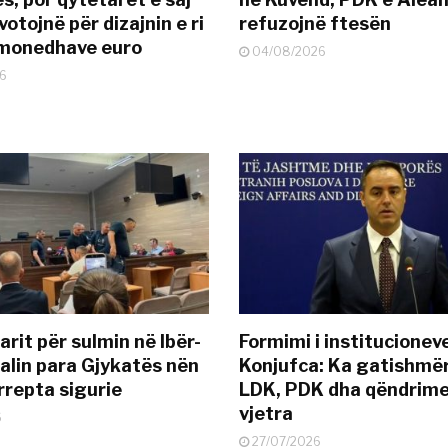
otojnë për dizajnin e ri
refuzojnë ftesën
ëmonedhave euro
04/08/2026
6
rit për sulmin në Ibër-
Formimi i institucionev
alin para Gjykatës nën
Konjufca: Ka gatishmër
rrepta sigurie
LDK, PDK dha qëndrime
vjetra
6
27/07/2026