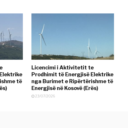
te
Licencimi i Aktivitetit te
Elektrike
Prodhimit të Energjisë Elektrike
rishme të
nga Burimet e Ripërtërishme të
ës)
Energjisë në Kosovë (Erës)
23/07/2026