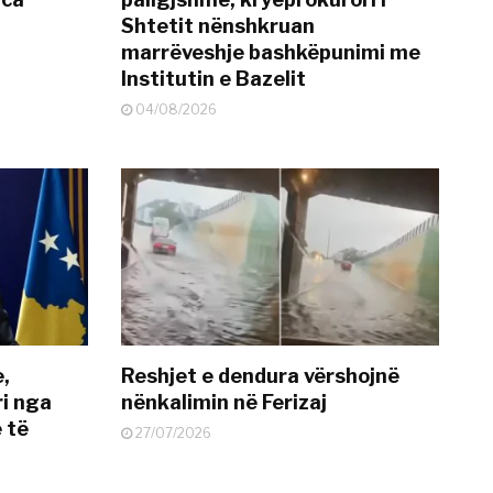
Shtetit nënshkruan
marrëveshje bashkëpunimi me
Institutin e Bazelit
04/08/2026
e,
Reshjet e dendura vërshojnë
i nga
nënkalimin në Ferizaj
 të
27/07/2026