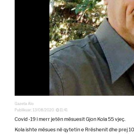
Gazeta Alo
Publikuar: 13/08/2020
11:41
Covid -19 i merr jetën mësuesit Gjon Kola 55 vjeç.
Kola ishte mësues në qytetin e Rrëshenit dhe prej 10