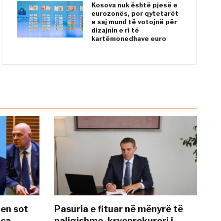
Kosova nuk është pjesë e
eurozonës, por qytetarët
e saj mund të votojnë për
dizajnin e ri të
kartëmonedhave euro
hen sot
Pasuria e fituar në mënyrë të
nca
paligjshme, kryeprokurori i