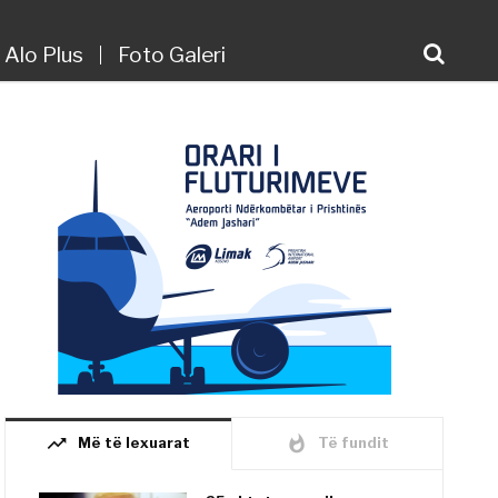
Alo Plus
Foto Galeri
trending_up
whatshot
Më të lexuarat
Të fundit