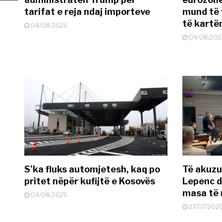
tarifat e reja ndaj importeve
mund të v
të kart
04/08/2026
04/08/202
S’ka fluks automjetesh, kaq po
Të akuzua
pritet nëpër kufijtë e Kosovës
Lepenc d
masa të 
04/08/2026
27/07/202