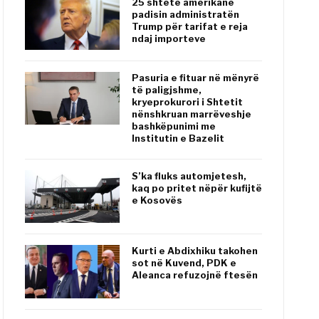
25 shtete amerikane
padisin administratën
Trump për tarifat e reja
ndaj importeve
Pasuria e fituar në mënyrë
të paligjshme,
kryeprokurori i Shtetit
nënshkruan marrëveshje
bashkëpunimi me
Institutin e Bazelit
S’ka fluks automjetesh,
kaq po pritet nëpër kufijtë
e Kosovës
Kurti e Abdixhiku takohen
sot në Kuvend, PDK e
Aleanca refuzojnë ftesën