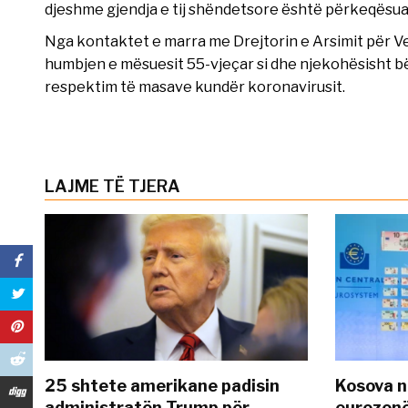
djeshme gjendja e tij shëndetsore është përkeqësuar
Nga kontaktet e marra me Drejtorin e Arsimit për Ver
humbjen e mësuesit 55-vjeçar si dhe njekohësisht bë
respektim të masave kundër koronavirusit.
LAJME TË TJERA
25 shtete amerikane padisin
Kosova n
administratën Trump për
eurozonë