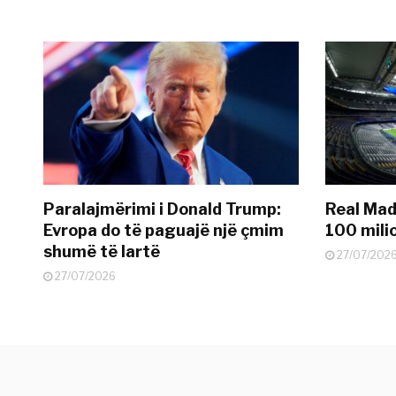
Paralajmërimi i Donald Trump:
Real Madr
Evropa do të paguajë një çmim
100 mili
shumë të lartë
27/07/202
27/07/2026