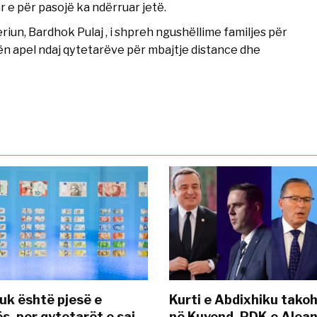
 e për pasojë ka ndërruar jetë.
iun, Bardhok Pulaj , i shpreh ngushëllime familjes për
n apel ndaj qytetarëve për mbajtje distance dhe
uk është pjesë e
Kurti e Abdixhiku tako
s, por qytetarët e saj
në Kuvend, PDK e Alea