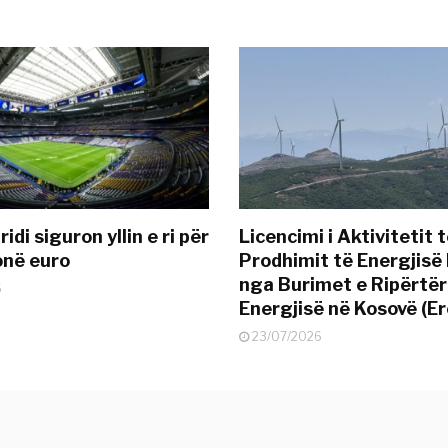
idi siguron yllin e ri për
Licencimi i Aktivitetit 
onë euro
Prodhimit të Energjisë 
nga Burimet e Ripërtë
6
Energjisë në Kosovë (Er
23/07/2026