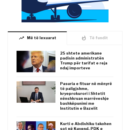
trending_up
whatshot
Më të lexuarat
Të fundit
25 shtete amerikane
padisin administratën
Trump për tarifat e reja
ndaj importeve
Pasuria e fituar në mënyrë
të paligjshme,
kryeprokurori i Shtetit
nënshkruan marrëveshje
bashkëpunimi me
Institutin e Bazelit
Kurti e Abdixhiku takohen
sot në Kuvend, PDK e