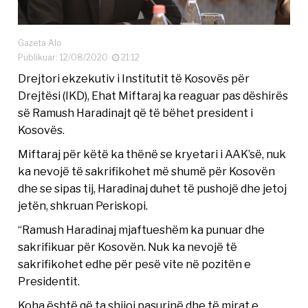
Gazeta Alo
Publikuar: 12/08/2020
21:12
Drejtori ekzekutiv i Institutit të Kosovës për
Drejtësi (IKD), Ehat Miftaraj ka reaguar pas dëshirës
së Ramush Haradinajt që të bëhet president i
Kosovës.
Miftaraj për këtë ka thënë se kryetari i AAK’së, nuk
ka nevojë të sakrifikohet më shumë për Kosovën
dhe se sipas tij, Haradinaj duhet të pushojë dhe jetoj
jetën, shkruan Periskopi.
“Ramush Haradinaj mjaftueshëm ka punuar dhe
sakrifikuar për Kosovën. Nuk ka nevojë të
sakrifikohet edhe për pesë vite në pozitën e
Presidentit.
Koha është që ta shijoj pasurinë dhe të mirat e