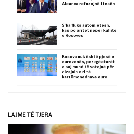
Aleanca refuzojnë ftesën
S’ka fluks automjetesh,
kaq po pritet nëpër kufijtë
e Kosovës
Kosova nuk është pjesë e
eurozonës, por qytetarët
e saj mund të votojnë për
dizajnin e ri të
kartëmonedhave euro
LAJME TË TJERA