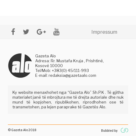
Impressum
Gazeta Alo
Adresa: Rr. Mustafa Kruja , Prishtinë,
Kosovë 10000
Tel/Mob: +383(0) 45/111-993
E-mail:
redaksia@gazetaalo.com
Ky website menaxhohet nga “Gazeta Alo” Sh.P.K . Të gjitha
materialet janë të mbrojtura me të drejta autoriale dhe nuk
mund të kopjohen, ripublikohen, riprodhohen ose të
transmetohen, pa lejen paraprake të Gazetës Alo.
© Gazeta Alo 2018
Bubbled by