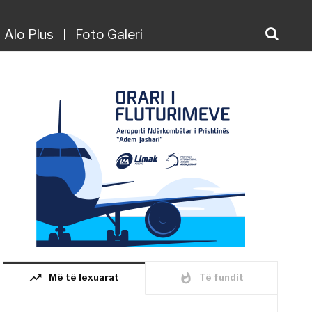
Alo Plus
Foto Galeri
trending_up
whatshot
Më të lexuarat
Të fundit