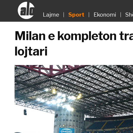
Lajme
Sport
Ekonomi
Sh
Milan e kompleton tra
lojtari