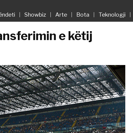
ëndeti
Showbiz
Arte
Bota
Teknologji
nsferimin e këtij