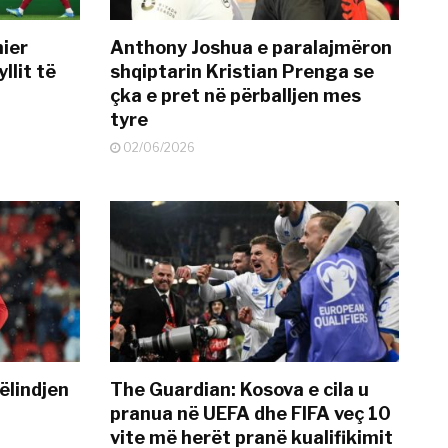
mier
Anthony Joshua e paralajmëron
llit të
shqiptarin Kristian Prenga se
çka e pret në përballjen mes
tyre
02/06/2026
ëlindjen
The Guardian: Kosova e cila u
pranua në UEFA dhe FIFA veç 10
vite më herët pranë kualifikimit