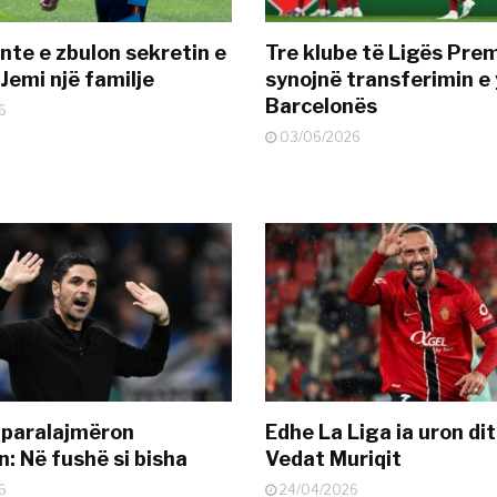
nte e zbulon sekretin e
Tre klube të Ligës Pre
Jemi një familje
synojnë transferimin e y
Barcelonës
6
03/06/2026
 paralajmëron
Edhe La Liga ia uron dit
: Në fushë si bisha
Vedat Muriqit
6
24/04/2026