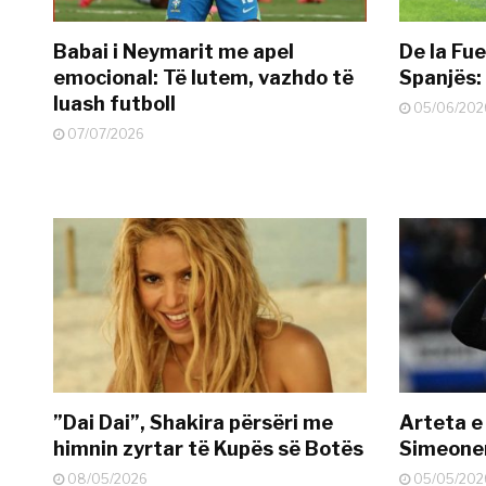
Babai i Neymarit me apel
De la Fue
emocional: Të lutem, vazhdo të
Spanjës: 
luash futboll
05/06/202
07/07/2026
”Dai Dai”, Shakira përsëri me
Arteta e
himnin zyrtar të Kupës së Botës
Simeonen
08/05/2026
05/05/202