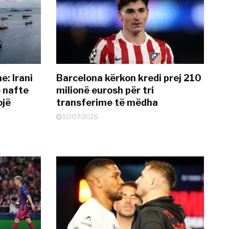
: Irani
Barcelona kërkon kredi prej 210
ë nafte
milionë eurosh për tri
ojë
transferime të mëdha
10/07/2026