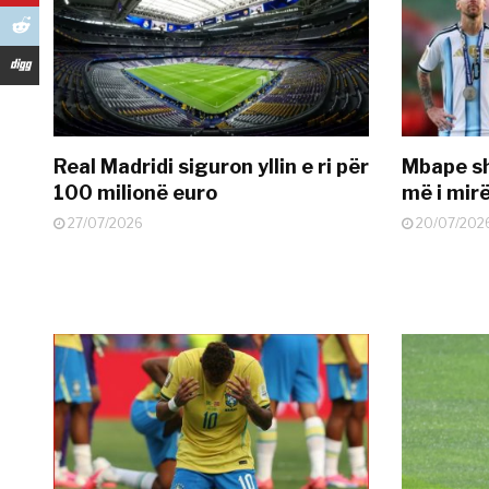
Real Madridi siguron yllin e ri për
Mbape sh
100 milionë euro
më i mir
27/07/2026
20/07/202