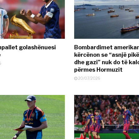
pallet golashënuesi
Bombardimet amerikane
ë
kërcënon se “asnjë pik
dhe gazi” nuk do të kal
6
përmes Hormuzit
20/07/2026