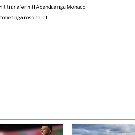
lanit transferimi i Abandas nga Monaco.
ntohet nga rosonerët.