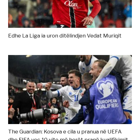
Edhe La Liga ia uron ditëlindjen Vedat Muriqit
The Guardian: Kosova e cila u pranua në UEFA
dhe FIFA veç 10 vite më herët pranë kualifikimit