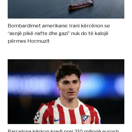
Bombardimet amerikane: Irani kërcënon se
“asnjë pikë nafte dhe gazi” nuk do të kalojë
përmes Hormuzit
Barcelona kërkon kredi prej 210 milionë eurosh