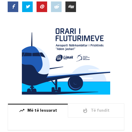
trending_up
whatshot
Më të lexuarat
Të fundit