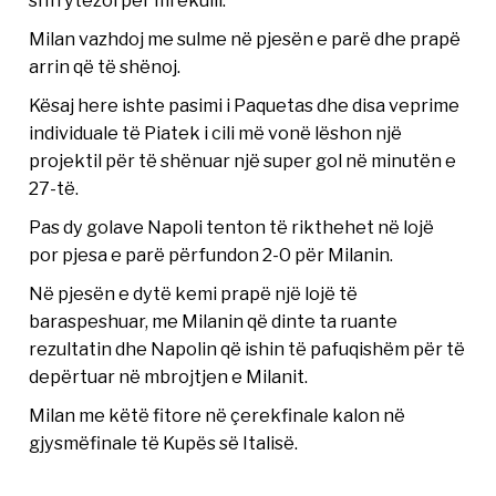
shfrytëzoi për mrekulli.
Milan vazhdoj me sulme në pjesën e parë dhe prapë
arrin që të shënoj.
Kësaj here ishte pasimi i Paquetas dhe disa veprime
individuale të Piatek i cili më vonë lëshon një
projektil për të shënuar një super gol në minutën e
27-të.
Pas dy golave Napoli tenton të rikthehet në lojë
por pjesa e parë përfundon 2-0 për Milanin.
Në pjesën e dytë kemi prapë një lojë të
baraspeshuar, me Milanin që dinte ta ruante
rezultatin dhe Napolin që ishin të pafuqishëm për të
depërtuar në mbrojtjen e Milanit.
Milan me këtë fitore në çerekfinale kalon në
gjysmëfinale të Kupës së Italisë.