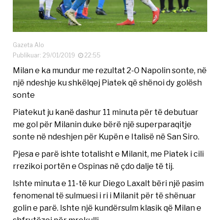
Gazeta Alo
Publikuar: 29/01/2019
22:55
Milan e ka mundur me rezultat 2-0 Napolin sonte, në
një ndeshje ku shkëlqej Piatek që shënoi dy golësh
sonte
Piatekut ju kanë dashur 11 minuta për të debutuar
me gol për Milanin duke bërë një superparaqitje
sonte në ndeshjen për Kupën e Italisë në San Siro.
Pjesa e parë ishte totalisht e Milanit, me Piatek i cili
rrezikoi portën e Ospinas në çdo dalje të tij.
Ishte minuta e 11-të kur Diego Laxalt bëri një pasim
fenomenal të sulmuesi i ri i Milanit për të shënuar
golin e parë. Ishte një kundërsulm klasik që Milan e