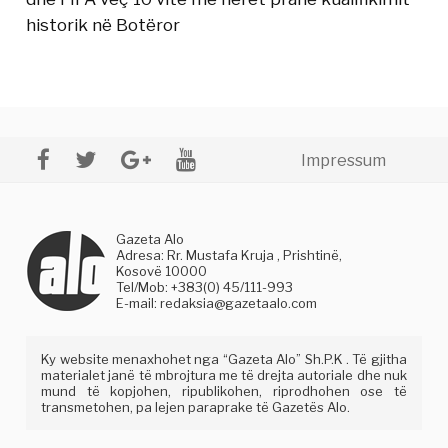
historik në Botëror
Impressum
Gazeta Alo
Adresa: Rr. Mustafa Kruja , Prishtinë,
Kosovë 10000
Tel/Mob: +383(0) 45/111-993
E-mail:
redaksia@gazetaalo.com
Ky website menaxhohet nga “Gazeta Alo” Sh.P.K . Të gjitha
materialet janë të mbrojtura me të drejta autoriale dhe nuk
mund të kopjohen, ripublikohen, riprodhohen ose të
transmetohen, pa lejen paraprake të Gazetës Alo.