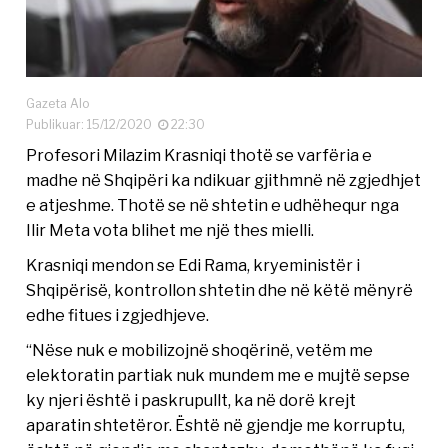
Gazeta Alo
Publikuar: 15/12/2020
22:30
Profesori Milazim Krasniqi thotë se varfëria e
madhe në Shqipëri ka ndikuar gjithmnë në zgjedhjet
e atjeshme. Thotë se në shtetin e udhëhequr nga
Ilir Meta vota blihet me një thes mielli.
Krasniqi mendon se Edi Rama, kryeministër i
Shqipërisë, kontrollon shtetin dhe në këtë mënyrë
edhe fitues i zgjedhjeve.
“Nëse nuk e mobilizojnë shoqërinë, vetëm me
elektoratin partiak nuk mundem me e mujtë sepse
ky njeri është i paskrupullt, ka në dorë krejt
aparatin shtetëror. Është në gjendje me korruptu,