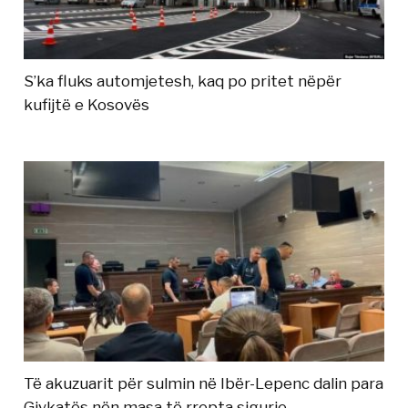
S’ka fluks automjetesh, kaq po pritet nëpër
kufijtë e Kosovës
Të akuzuarit për sulmin në Ibër-Lepenc dalin para
Gjykatës nën masa të rrepta sigurie