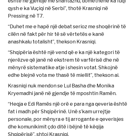
është në gjendje me shantazhu, domethënë ka fuqi
qysh e ka Vuçiqi në Serbi”, thotë Krasniqi në
Pressing në T7.
“Duhet me e hapë një debat serioz me shoqërinë të
cilën në fakt për hir të së vërtetës e kanë
anashkalu totalisht”, thekson Krasniqi.
“Shqipëria është një vend që e ka një kategori të
njerëzve që janë në ekstrem të varfërisë dhe në
mënyrë sistematike atje i shesin votat. Shkojnë
edhe blejnë vota me thasë të miellit”, thekson ai.
Krasniqi nuk mendon se Lul Basha dhe Monika
Kryemadhi janë në gjendje të mposhtin Ramën.
“Heqja e Edi Ramës një orë e para nga qeveria është
fat i madh për Shqipërinë. Unë s’kam urrejtje
personale, por mënyra e tij arrogante e qeverisjes
dhe komunikimit çdo ditë i bëjnë të këqija
Shqipërisë”, shtoi Krasniqi.