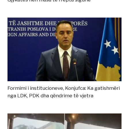
Formimi i institucioneve, Konjufca: Ka gatishmëri
nga LDK, PDK dha qëndrime të vjetra