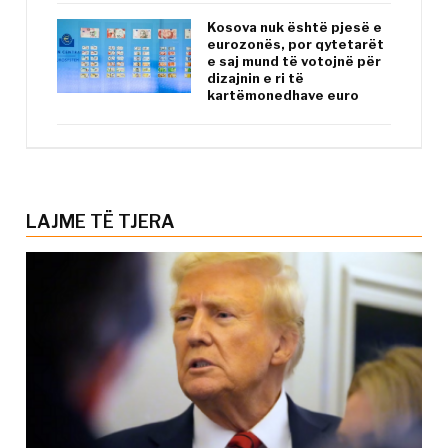
Kosova nuk është pjesë e
eurozonës, por qytetarët
e saj mund të votojnë për
dizajnin e ri të
kartëmonedhave euro
LAJME TË TJERA