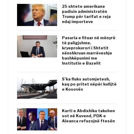
25 shtete amerikane
padisin administratën
Trump për tarifat e reja
ndaj importeve
Pasuria e fituar në mënyrë
të paligjshme,
kryeprokurori i Shtetit
nënshkruan marrëveshje
bashkëpunimi me
Institutin e Bazelit
S’ka fluks automjetesh,
kaq po pritet nëpër kufijtë
e Kosovës
Kurti e Abdixhiku takohen
sot në Kuvend, PDK e
Aleanca refuzojnë ftesën