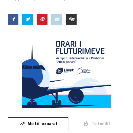
trending_up
whatshot
Më të lexuarat
Të fundit