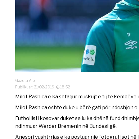
Gazeta Alo
Publikuar: 21/02/2019
18:52
Milot Rashica e ka shfaqur muskujt e tij të këmbëve 
Milot Rashica është duke u bërë gati për ndeshjen e
Futbollisti kosovar duket se iu ka dhënë fund dhimbj
ndihmuar Werder Bremenin në Bundesligë.
Anësori vushtrrias e ka postuar një fotografi sot në 