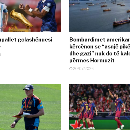
pallet golashënuesi
Bombardimet amerikane
ë
kërcënon se “asnjë pik
dhe gazi” nuk do të kal
6
përmes Hormuzit
20/07/2026