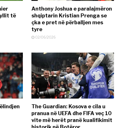
mier
Anthony Joshua e paralajmëron
llit të
shqiptarin Kristian Prenga se
çka e pret në përballjen mes
tyre
02/06/2026
ëlindjen
The Guardian: Kosova e cila u
pranua në UEFA dhe FIFA veç 10
vite më herët pranë kualifikimit
historik në Botëror