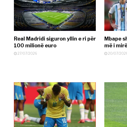
Real Madridi siguron yllin e ri për
Mbape sh
100 milionë euro
më i mir
27/07/2026
20/07/202