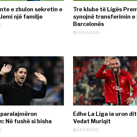
nte e zbulon sekretin e
Tre klube të Ligës Pre
Jemi një familje
synojnë transferimin e y
Barcelonës
6
03/06/2026
 paralajmëron
Edhe La Liga ia uron dit
: Në fushë si bisha
Vedat Muriqit
6
24/04/2026