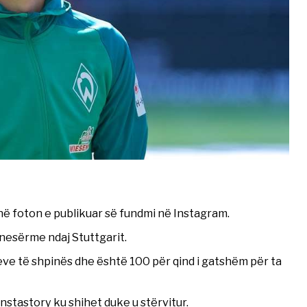
në foton e publikuar së fundmi në Instagram.
 nesërme ndaj Stuttgarit.
eve të shpinës dhe është 100 për qind i gatshëm për ta
Instastory ku shihet duke u stërvitur.