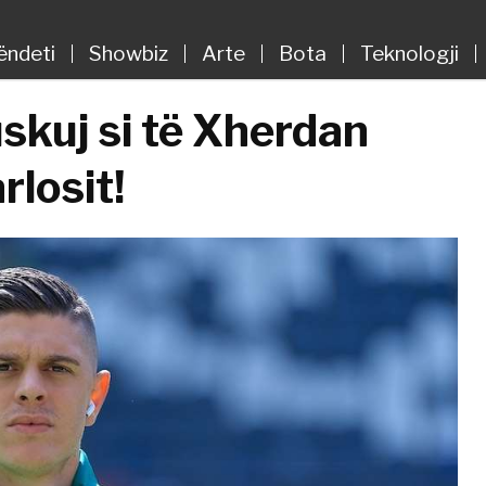
ëndeti
Showbiz
Arte
Bota
Teknologji
skuj si të Xherdan
rlosit!