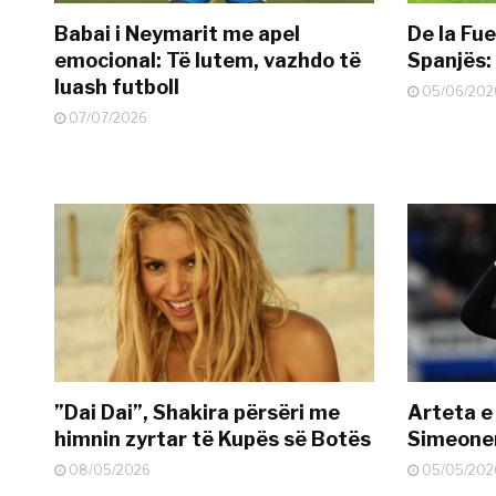
Babai i Neymarit me apel
De la Fue
emocional: Të lutem, vazhdo të
Spanjës: 
luash futboll
05/06/202
07/07/2026
”Dai Dai”, Shakira përsëri me
Arteta e
himnin zyrtar të Kupës së Botës
Simeonen
08/05/2026
05/05/202