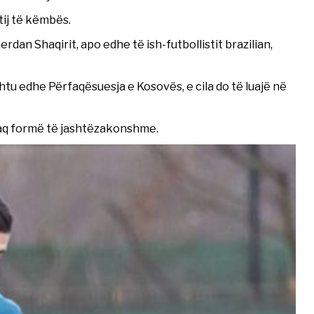
tij të këmbës.
rdan Shaqirit, apo edhe të ish-futbollistit brazilian,
tu edhe Përfaqësuesja e Kosovës, e cila do të luajë në
hfaq formë të jashtëzakonshme.