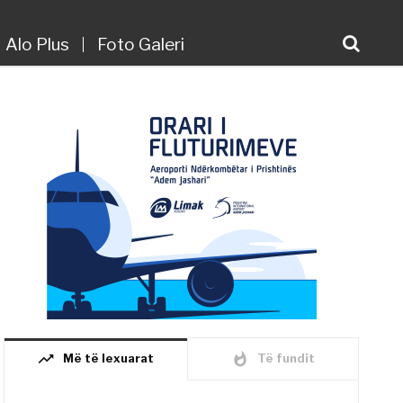
Alo Plus
Foto Galeri
trending_up
whatshot
Më të lexuarat
Të fundit