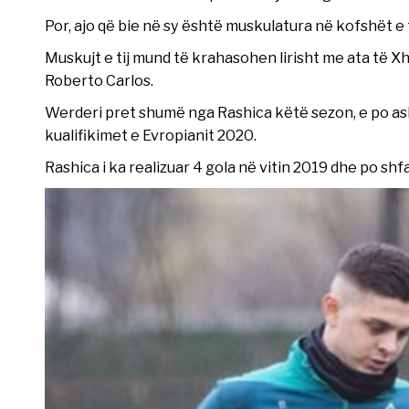
Por, ajo që bie në sy është muskulatura në kofshët e 
Muskujt e tij mund të krahasohen lirisht me ata të Xhe
Roberto Carlos.
Werderi pret shumë nga Rashica këtë sezon, e po ash
kualifikimet e Evropianit 2020.
Rashica i ka realizuar 4 gola në vitin 2019 dhe po s