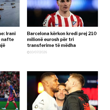
: Irani
Barcelona kërkon kredi prej 210
ë nafte
milionë eurosh për tri
ojë
transferime të mëdha
10/07/2026