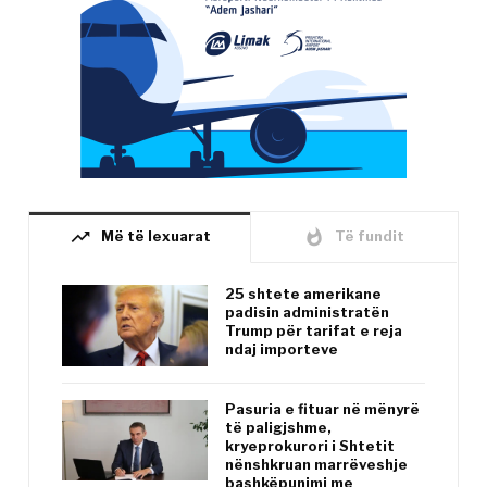
trending_up
whatshot
Më të lexuarat
Të fundit
25 shtete amerikane
padisin administratën
Trump për tarifat e reja
ndaj importeve
Pasuria e fituar në mënyrë
të paligjshme,
kryeprokurori i Shtetit
nënshkruan marrëveshje
bashkëpunimi me