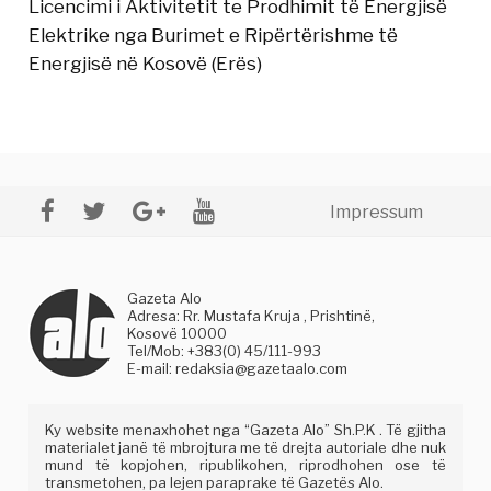
Licencimi i Aktivitetit te Prodhimit të Energjisë
Elektrike nga Burimet e Ripërtërishme të
Energjisë në Kosovë (Erës)
Impressum
Gazeta Alo
Adresa: Rr. Mustafa Kruja , Prishtinë,
Kosovë 10000
Tel/Mob: +383(0) 45/111-993
E-mail:
redaksia@gazetaalo.com
Ky website menaxhohet nga “Gazeta Alo” Sh.P.K . Të gjitha
materialet janë të mbrojtura me të drejta autoriale dhe nuk
mund të kopjohen, ripublikohen, riprodhohen ose të
transmetohen, pa lejen paraprake të Gazetës Alo.