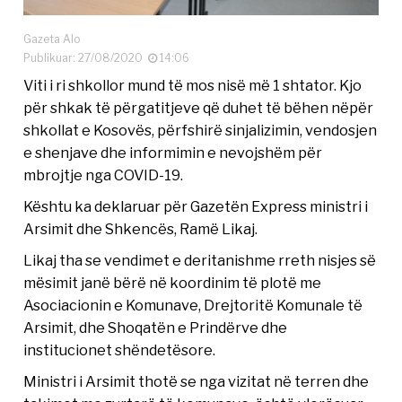
Gazeta Alo
Publikuar: 27/08/2020
14:06
Viti i ri shkollor mund të mos nisë më 1 shtator. Kjo
për shkak të përgatitjeve që duhet të bëhen nëpër
shkollat e Kosovës, përfshirë sinjalizimin, vendosjen
e shenjave dhe informimin e nevojshëm për
mbrojtje nga COVID-19.
Kështu ka deklaruar për Gazetën Express ministri i
Arsimit dhe Shkencës, Ramë Likaj.
Likaj tha se vendimet e deritanishme rreth nisjes së
mësimit janë bërë në koordinim të plotë me
Asociacionin e Komunave, Drejtoritë Komunale të
Arsimit, dhe Shoqatën e Prindërve dhe
institucionet shëndetësore.
Ministri i Arsimit thotë se nga vizitat në terren dhe