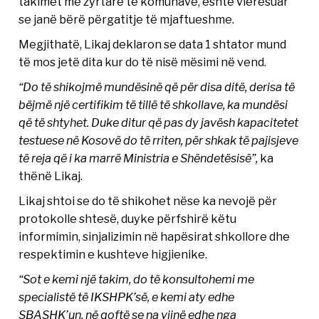
takimet me zyrtarë të komunave, është vlerësuar
se janë bërë përgatitje të mjaftueshme.
Megjithatë, Likaj deklaron se data 1 shtator mund
të mos jetë dita kur do të nisë mësimi në vend.
“Do të shikojmë mundësinë që për disa ditë, derisa të
bëjmë një certifikim të tillë të shkollave, ka mundësi
që të shtyhet. Duke ditur që pas dy javësh kapacitetet
testuese në Kosovë do të rriten, për shkak të pajisjeve
të reja që i ka marrë Ministria e Shëndetësisë”,
ka
thënë Likaj.
Likaj shtoi se do të shikohet nëse ka nevojë për
protokolle shtesë, duyke përfshirë këtu
informimin, sinjalizimin në hapësirat shkollore dhe
respektimin e kushteve higjienike.
“Sot e kemi një takim, do të konsultohemi me
specialistë të IKSHPK’së, e kemi aty edhe
SBASHK’un, në qoftë se na vijnë edhe nga