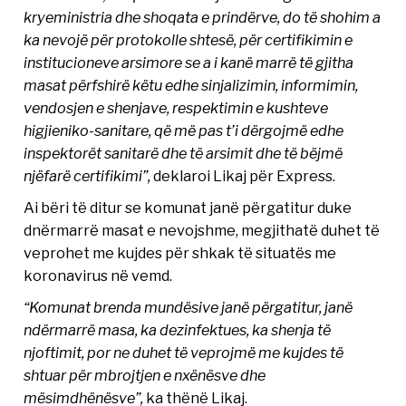
kryeministria dhe shoqata e prindërve, do të shohim a
ka nevojë për protokolle shtesë, për certifikimin e
institucioneve arsimore se a i kanë marrë të gjitha
masat përfshirë këtu edhe sinjalizimin, informimin,
vendosjen e shenjave, respektimin e kushteve
higjieniko-sanitare, që më pas t’i dërgojmë edhe
inspektorët sanitarë dhe të arsimit dhe të bëjmë
njëfarë certifikimi”,
deklaroi Likaj për Express.
Ai bëri të ditur se komunat janë përgatitur duke
dnërmarrë masat e nevojshme, megjithatë duhet të
veprohet me kujdes për shkak të situatës me
koronavirus në vemd.
“Komunat brenda mundësive janë përgatitur, janë
ndërmarrë masa, ka dezinfektues, ka shenja të
njoftimit, por ne duhet të veprojmë me kujdes të
shtuar për mbrojtjen e nxënësve dhe
mësimdhënësve”,
ka thënë Likaj.