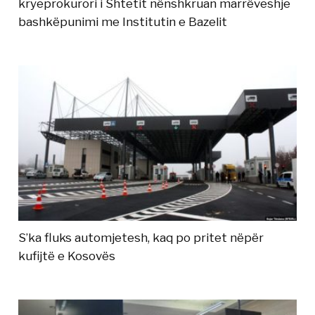
kryeprokurori i Shtetit nënshkruan marrëveshje
bashkëpunimi me Institutin e Bazelit
S’ka fluks automjetesh, kaq po pritet nëpër
kufijtë e Kosovës