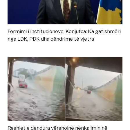
Formimi i institucioneve, Konjufca: Ka gatishmëri
nga LDK, PDK dha qëndrime të vjetra
Reshjet e dendura vërshojnë nënkalimin në