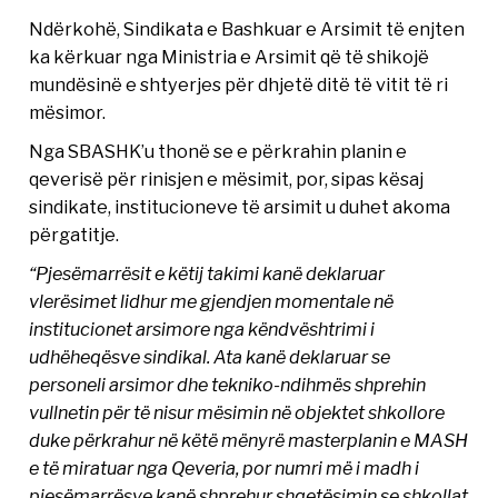
Ndërkohë, Sindikata e Bashkuar e Arsimit të enjten
ka kërkuar nga Ministria e Arsimit që të shikojë
mundësinë e shtyerjes për dhjetë ditë të vitit të ri
mësimor.
Nga SBASHK’u thonë se e përkrahin planin e
qeverisë për rinisjen e mësimit, por, sipas kësaj
sindikate, institucioneve të arsimit u duhet akoma
përgatitje.
“Pjesëmarrësit e këtij takimi kanë deklaruar
vlerësimet lidhur me gjendjen momentale në
institucionet arsimore nga këndvështrimi i
udhëheqësve sindikal. Ata kanë deklaruar se
personeli arsimor dhe tekniko-ndihmës shprehin
vullnetin për të nisur mësimin në objektet shkollore
duke përkrahur në këtë mënyrë masterplanin e MASH
e të miratuar nga Qeveria, por numri më i madh i
pjesëmarrësve kanë shprehur shqetësimin se shkollat