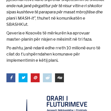
ende nuk janë përgatitur për të nisur vitin e ri shkollor
sipas kushteve të parapara për masat mbrojtëse dhe
plani i MASH-it”
, thuhet në komunikatën e
SBASHK’ut.
Qeveria e Kosovës të mërkurën ka aprovuar
master-planin për nisjen e mësimit në tri faza.
Po ashtu, janë ndarë edhe rreth 10 milionë euro të
cilat do t’u shpërndahen komunave për
implementimin e këtij plani
.