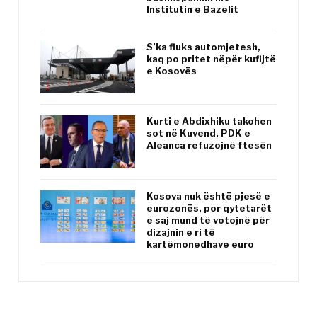
Institutin e Bazelit
S’ka fluks automjetesh,
kaq po pritet nëpër kufijtë
e Kosovës
Kurti e Abdixhiku takohen
sot në Kuvend, PDK e
Aleanca refuzojnë ftesën
Kosova nuk është pjesë e
eurozonës, por qytetarët
e saj mund të votojnë për
dizajnin e ri të
kartëmonedhave euro