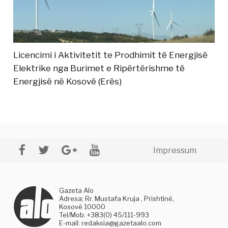
Licencimi i Aktivitetit te Prodhimit të Energjisë
Elektrike nga Burimet e Ripërtërishme të
Energjisë në Kosovë (Erës)
Impressum
Gazeta Alo
Adresa: Rr. Mustafa Kruja , Prishtinë,
Kosovë 10000
Tel/Mob: +383(0) 45/111-993
E-mail:
redaksia@gazetaalo.com