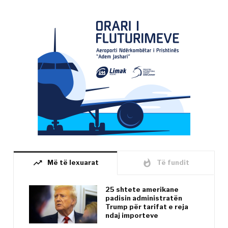
trending_up
whatshot
Më të lexuarat
Të fundit
25 shtete amerikane
padisin administratën
Trump për tarifat e reja
ndaj importeve