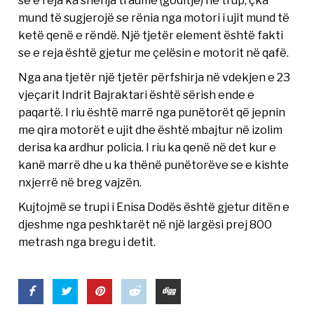
se e reja ka shenja traume (goditje) në trup, çka
mund të sugjerojë se rënia nga motori i ujit mund të
ketë qenë e rëndë. Një tjetër element është fakti
se e reja është gjetur me çelësin e motorit në qafë.
Nga ana tjetër një tjetër përfshirja në vdekjen e 23
vjeçarit Indrit Bajraktari është sërish ende e
paqartë. I riu është marrë nga punëtorët që jepnin
me qira motorët e ujit dhe është mbajtur në izolim
derisa ka ardhur policia. I riu ka qenë në det kur e
kanë marrë dhe u ka thënë punëtorëve se e kishte
nxjerrë në breg vajzën.
Kujtojmë se trupi i Enisa Dodës është gjetur ditën e
djeshme nga peshktarët në një largësi prej 800
metrash nga bregu i detit.