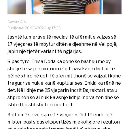
Gazeta Alo
Publikuar: 20/08/2020
17:36
Jashtë kamerave të medias, të afërmit e vajzës së
17 vjeçares të mbytur ditën e djeshme në Velipojë,
japin një tjetër variant të ngjarjes.
Sipas tyre, Enisa Doda ka qenë së bashku me dy
shoqe të saj në motorin e ujit, pasi kanë dashur të
bëjnë xhiro në det. Të afërmit thonë se vajzat i kanë
treguar se nuk e kanë kuptuar sesi Enida ka rënë në
det. Në lidhje me 25 vjeçarin Indrit Bajraktari, ata u
shprehën se ai nuk ka asnjë lidhje me vajzën dhe se
ishte thjesht shoferi i motorit.
Kujtojmë se vdekja e 17 vjeçares është ende një
mister, pasi sipas ekspertizës mjekoligjore rezulton