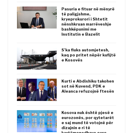
Pasuria e fituar në mënyrë
të paligjshme,
kryeprokurori i Shtetit
nënshkruan marrëveshje
bashkëpunimi me
Institutin e Bazelit
S’ka fluks automjetesh,
kaq po pritet nëpër kufijtë
e Kosovës
Kurti e Abdixhiku takohen
sot në Kuvend, PDK e
Aleanca refuzojnë ftesën
Kosova nuk është pjesë e
eurozonës, por qytetarët
e saj mund të votojnë për
dizajnin e ri të
kartëmonedhave euro