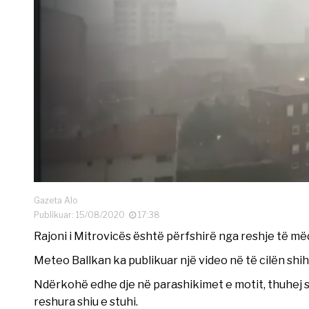
Gazeta Alo
Publikuar: 15/08/2020
17:38
Rajoni i Mitrovicës është përfshirë nga reshje të mëd
Meteo Ballkan ka publikuar një video në të cilën shih
Ndërkohë edhe dje në parashikimet e motit, thuhej 
reshura shiu e stuhi.