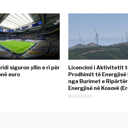
idi siguron yllin e ri për
Licencimi i Aktivitetit 
onë euro
Prodhimit të Energjisë 
nga Burimet e Ripërtë
6
Energjisë në Kosovë (Er
23/07/2026