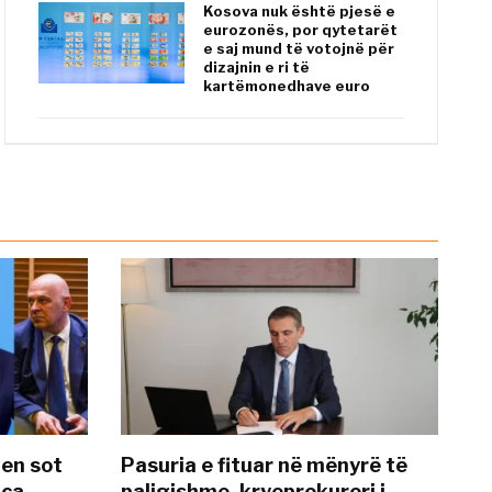
Kosova nuk është pjesë e
eurozonës, por qytetarët
e saj mund të votojnë për
dizajnin e ri të
kartëmonedhave euro
hen sot
Pasuria e fituar në mënyrë të
nca
paligjshme, kryeprokurori i