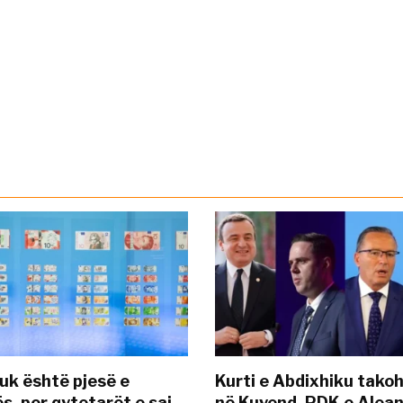
uk është pjesë e
Kurti e Abdixhiku tako
s, por qytetarët e saj
në Kuvend, PDK e Alea