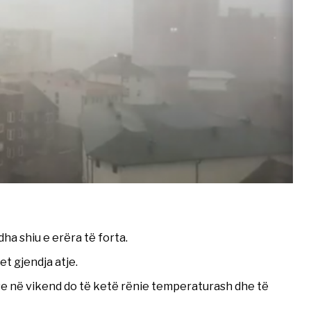
ha shiu e erëra të forta.
et gjendja atje.
se në vikend do të ketë rënie temperaturash dhe të