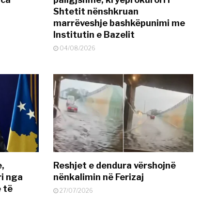
Shtetit nënshkruan
marrëveshje bashkëpunimi me
Institutin e Bazelit
04/08/2026
e,
Reshjet e dendura vërshojnë
i nga
nënkalimin në Ferizaj
 të
27/07/2026