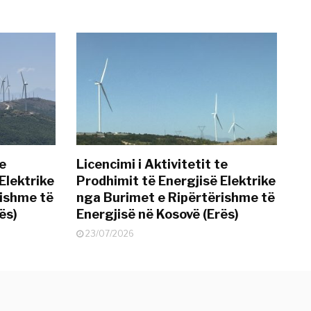
te
Licencimi i Aktivitetit te
Elektrike
Prodhimit të Energjisë Elektrike
rishme të
nga Burimet e Ripërtërishme të
ës)
Energjisë në Kosovë (Erës)
23/07/2026