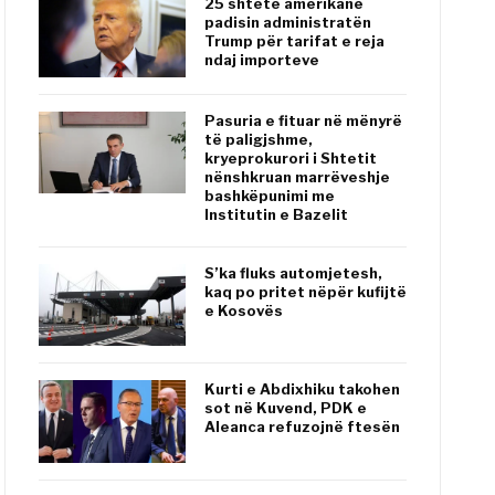
25 shtete amerikane
padisin administratën
Trump për tarifat e reja
ndaj importeve
Pasuria e fituar në mënyrë
të paligjshme,
kryeprokurori i Shtetit
nënshkruan marrëveshje
bashkëpunimi me
Institutin e Bazelit
S’ka fluks automjetesh,
kaq po pritet nëpër kufijtë
e Kosovës
Kurti e Abdixhiku takohen
sot në Kuvend, PDK e
Aleanca refuzojnë ftesën