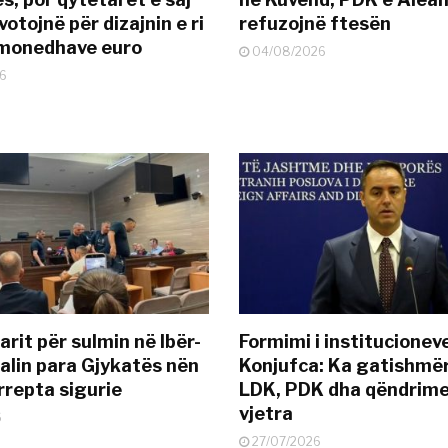
otojnë për dizajnin e ri
refuzojnë ftesën
ëmonedhave euro
04/08/2026
6
rit për sulmin në Ibër-
Formimi i institucionev
alin para Gjykatës nën
Konjufca: Ka gatishmër
rrepta sigurie
LDK, PDK dha qëndrime
vjetra
6
27/07/2026