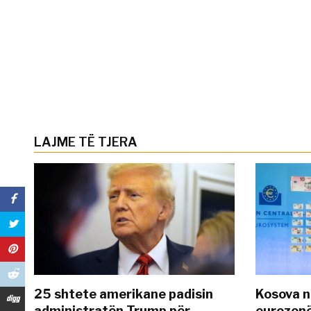
LAJME TË TJERA
25 shtete amerikane padisin
Kosova n
administratën Trump për
eurozonë