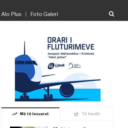
Alo Plus
Foto Galeri
trending_up
whatshot
Më të lexuarat
Të fundit