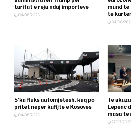
tarifat e reja ndaj importeve
mund të v
të kart
04/08/2026
04/08/202
S’ka fluks automjetesh, kaq po
Të akuzua
pritet nëpër kufijtë e Kosovës
Lepenc d
masa të 
04/08/2026
27/07/202