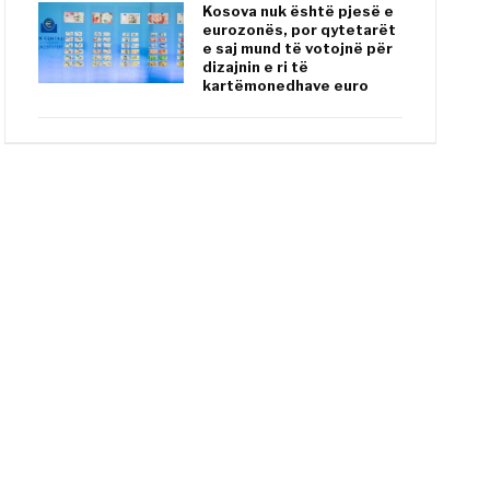
Kosova nuk është pjesë e
eurozonës, por qytetarët
e saj mund të votojnë për
dizajnin e ri të
kartëmonedhave euro