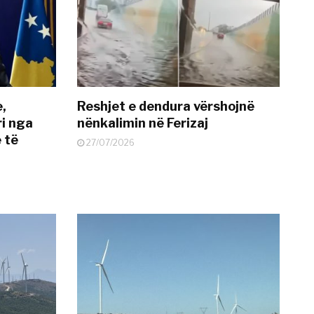
e,
Reshjet e dendura vërshojnë
i nga
nënkalimin në Ferizaj
 të
27/07/2026