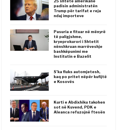
25 shtete amerikane
padisin administratën
Trump për tarifat e reja
ndaj importeve
Pasuria e fituar në mënyrë
të paligjshme,
kryeprokurori i Shtetit
nënshkruan marrëveshje
bashkëpunimi me
Institutin e Bazelit
S’ka fluks automjetesh,
kaq po pritet nëpër kufijtë
e Kosovës
Kurti e Abdixhiku takohen
sot në Kuvend, PDK e
Aleanca refuzojnë ftesën