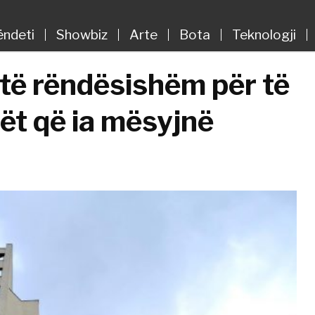
ëndeti
Showbiz
Arte
Bota
Teknologji
të rëndësishëm për të
ët që ia mësyjnë