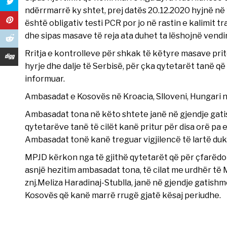
ndërrmarrë ky shtet, prej datës 20.12.2020 hyjnë në f
është obligativ testi PCR por jo në rastin e kalimit t
dhe sipas masave të reja ata duhet ta lëshojnë vendi
Rritja e kontrolleve për shkak të këtyre masave prite
hyrje dhe dalje të Serbisë, për çka qytetarët tanë q
informuar.
Ambasadat e Kosovës në Kroacia, Slloveni, Hungari 
Ambasadat tona në këto shtete janë në gjendje gatis
qytetarëve tanë të cilët kanë pritur për disa orë pa
Ambasadat tonë kanë treguar vigjilencë të lartë duk
MPJD kërkon nga të gjithë qytetarët që për çfarëdo
asnjë hezitim ambasadat tona, të cilat me urdhër të
znj.Meliza Haradinaj-Stublla, janë në gjendje gatishmë
Kosovës që kanë marrë rrugë gjatë kësaj periudhe.