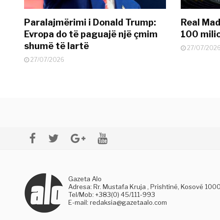
Paralajmërimi i Donald Trump:
Real Madr
Evropa do të paguajë një çmim
100 mili
shumë të lartë
27/07/202
27/07/2026
Gazeta Alo
Adresa: Rr. Mustafa Kruja , Prishtinë, Kosovë 100
Tel/Mob: +383(0) 45/111-993
E-mail:
redaksia@gazetaalo.com