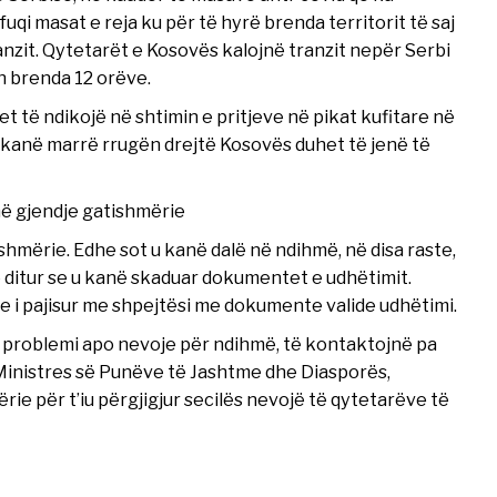
uqi masat e reja ku për të hyrë brenda territorit të saj
ranzit. Qytetarët e Kosovës kalojnë tranzit nepër Serbi
n brenda 12 orëve.
t të ndikojë në shtimin e pritjeve në pikat kufitare në
ë kanë marrë rrugën drejtë Kosovës duhet të jenë të
në gjendje gatishmërie
hmërie. Edhe sot u kanë dalë në ndihmë, në disa raste,
 e ditur se u kanë skaduar dokumentet e udhëtimit.
e i pajisur me shpejtësi me dokumente valide udhëtimi.
 problemi apo nevoje për ndihmë, të kontaktojnë pa
 Ministres së Punëve të Jashtme dhe Diasporës,
rie për t’iu përgjigjur secilës nevojë të qytetarëve të