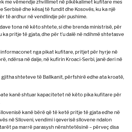
ek me vëmendje zhvillimet në pikëkalimet kufitare mes
e Serbisë dhe kësaj të fundit dhe Kosovës, ku ka një
r të ardhur në vendlindje për pushime.
ve tona në këto shtete, si dhe brenda ministrisë, për
u ka pritje të gjata, dhe për t’u dalë në ndihmë shtetasve
nformaconet nga pikat kufitare, pritjet për hyrje në
orë, ndërsa në dalje, në kufirin Kroaci-Serbi, janë deri në
 gjitha shteteve të Ballkanit, përfshirë edhe ata kroatë,
ate kanë shtuar kapacitetet në këto pika kufitare për
.
llovenisë kanë bërë që të ketë pritje të gjata edhe në
ovës në Slloveni, vendimi i qeverisë sllovene ndalon
etarët pa marrë parasysh nënshtetësinë – përveç disa