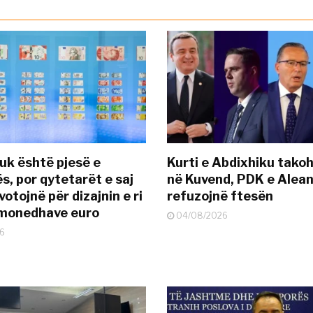
uk është pjesë e
Kurti e Abdixhiku tako
s, por qytetarët e saj
në Kuvend, PDK e Alea
otojnë për dizajnin e ri
refuzojnë ftesën
ëmonedhave euro
04/08/2026
6