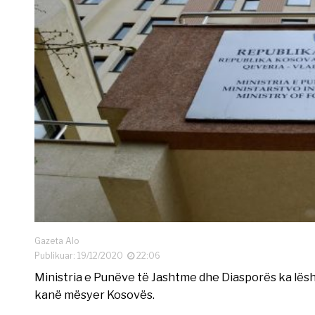
Gazeta Alo
Publikuar: 19/12/2020
22:06
Ministria e Punëve të Jashtme dhe Diasporës ka lësh
kanë mësyer Kosovës.