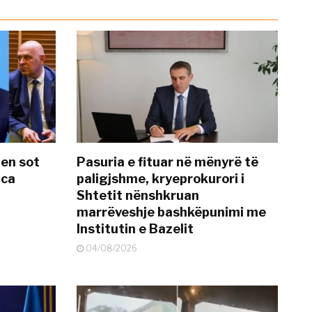
hen sot
Pasuria e fituar në mënyrë të
nca
paligjshme, kryeprokurori i
Shtetit nënshkruan
marrëveshje bashkëpunimi me
Institutin e Bazelit
04/08/2026