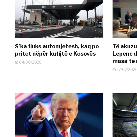
S’ka fluks automjetesh, kaq po
Të akuzua
pritet nëpër kufijtë e Kosovës
Lepenc d
masa të 
04/08/2026
27/07/202