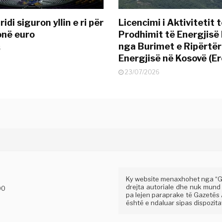
idi siguron yllin e ri për
Licencimi i Aktivitetit 
onë euro
Prodhimit të Energjisë 
nga Burimet e Ripërtë
6
Energjisë në Kosovë (Er
23/07/2026
Ky website menaxhohet nga “Gaz
drejta autoriale dhe nuk mund
00
pa lejen paraprake të Gazetës A
është e ndaluar sipas dispozitav