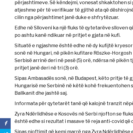
përjashtimeve. Së këndejmi, vonesat shkaktohen si p
atjeshme për të verifikuar të gjithë ata që dëshirojn
cilin nga përjashtimet janë duke e shfrytëzuar.
Edhe në Slloveni ka një fluks të qytetarëve slloven që
po ashtu kanë ndikuar në pritjet e gjata në kufi.
Situatë e ngjashme është edhe në dy kufijtë kryesor 
sonë në Hungari, në pikën kufitare Röszke-Horgosh k
Serbisë arrinë deri në pesë (5) orë, ndërsa në pikën 
pritjet janë deri në tri (3) orë.
Sipas Ambasadës sonë, në Budapest, këto pritje të gj
Hungarisë me Serbinë në këtë kohë frekuentohen s
Ballkanit dhe jashtë saj.
Informata për qytetarët tanë që kalojnë tranzit nëp
Zyra Ndërlidhëse e Kosovës në Serbi njofton se fluksi
është edhe si rezultat i masave të reja anti-covid që 
Sipas njoftimit që kemi marrë nga Zyra Ndërlidhëse 