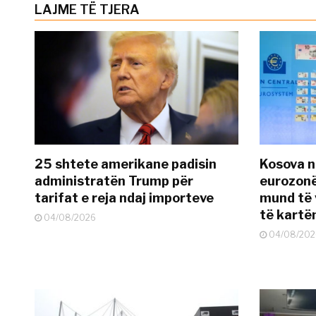
LAJME TË TJERA
25 shtete amerikane padisin
Kosova n
administratën Trump për
eurozonë
tarifat e reja ndaj importeve
mund të v
të kart
04/08/2026
04/08/202