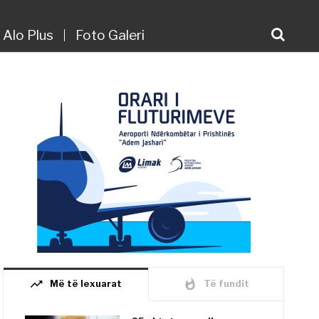
Alo Plus
Foto Galeri
trending_up
whatshot
Më të lexuarat
Të fundit