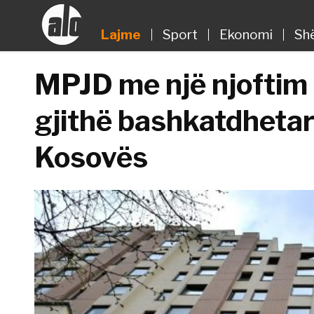
Lajme
Sport
Ekonomi
Sh
MPJD me një njoftim 
gjithë bashkatdhetar
Kosovës