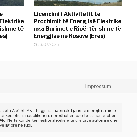
te
Licencimi i Aktivitetit te
Elektrike
Prodhimit të Energjisë Elektrike
rishme të
nga Burimet e Ripërtërishme të
ës)
Energjisë në Kosovë (Erës)
23/07/2026
Impressum
eta Alo” Sh.P.K . Të gjitha materialet janë të mbrojtura me të
 të kopjohen, ripublikohen, riprodhohen ose të transmetohen,
lo. Në të kundërtën, është shkelje e të drejtave autoriale dhe
e ligjore në fuqi.