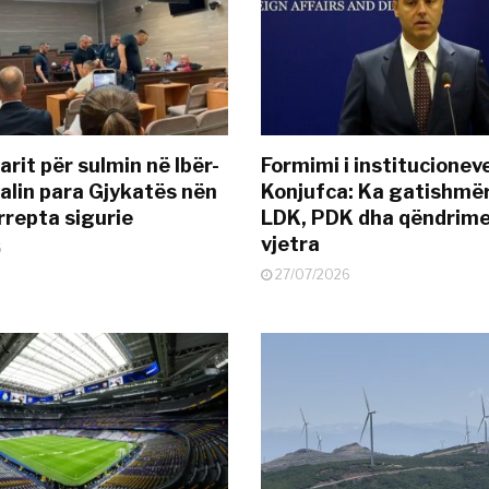
rit për sulmin në Ibër-
Formimi i institucionev
alin para Gjykatës nën
Konjufca: Ka gatishmër
rrepta sigurie
LDK, PDK dha qëndrime
vjetra
6
27/07/2026