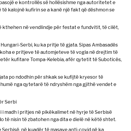
asojë e kontrollës së hollësishme nga autoritetet e
ë të kalojnë kufirin se a kanë një fakt që dëshmon se
 kthehen në vendlindje për festat e fundvitit, të cilët,
Hungari-Serbi, ku ka pritje të gjata. Sipas Ambasadës
oha e pritjeve të automjeteve të vogla në drejtim të
tjetër kufitare Tompa-Kelebia, afër qytetit të Suboticës,
ata po ndodhin për shkak se kufijtë kryesor të
humë nga qytetarë të ndryshëm nga gjithë vendet e
ër Serbi
 i madh i pritjes në pikëkalimet në hyrje të Serbisë
do të nisin të zbatohen nga dita e dielë në këtë shtet.
e Serbisë, në kuadër të masave anti-covid që ka