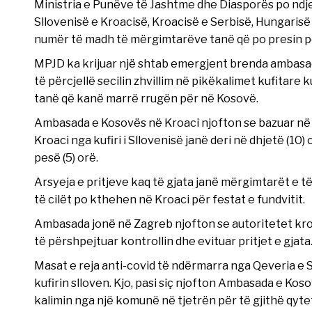
Ministria e Punëve të Jashtme dhe Diasporës po ndj
Sllovenisë e Kroacisë, Kroacisë e Serbisë, Hungarisë 
numër të madh të mërgimtarëve tanë që po presin pë
MPJD ka krijuar një shtab emergjent brenda ambasada
të përcjellë secilin zhvillim në pikëkalimet kufitare k
tanë që kanë marrë rrugën për në Kosovë.
Ambasada e Kosovës në Kroaci njofton se bazuar në i
Kroaci nga kufiri i Sllovenisë janë deri në dhjetë (10) 
pesë (5) orë.
Arsyeja e pritjeve kaq të gjata janë mërgimtarët e të
të cilët po kthehen në Kroaci për festat e fundvitit.
Ambasada jonë në Zagreb njofton se autoritetet kro
të përshpejtuar kontrollin dhe evituar pritjet e gjata
Masat e reja anti-covid të ndërmarra nga Qeveria e S
kufirin slloven. Kjo, pasi siç njofton Ambasada e Kos
kalimin nga një komunë në tjetrën për të gjithë qyt