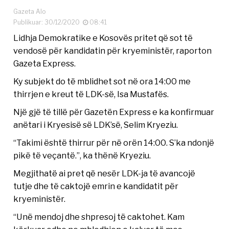
Gazeta Alo
Publikuar: 30/12/2020
08:41
Lidhja Demokratike e Kosovës pritet që sot të
vendosë për kandidatin për kryeministër, raporton
Gazeta Express.
Ky subjekt do të mblidhet sot në ora 14:00 me
thirrjen e kreut të LDK-së, Isa Mustafës.
Një gjë të tillë për Gazetën Express e ka konfirmuar
anëtari i Kryesisë së LDK’së, Selim Kryeziu.
“Takimi është thirrur për në orën 14:00. S’ka ndonjë
pikë të veçantë.”, ka thënë Kryeziu.
Megjithatë ai pret që nesër LDK-ja të avancojë
tutje dhe të caktojë emrin e kandidatit për
kryeministër.
“Unë mendoj dhe shpresoj të caktohet. Kam