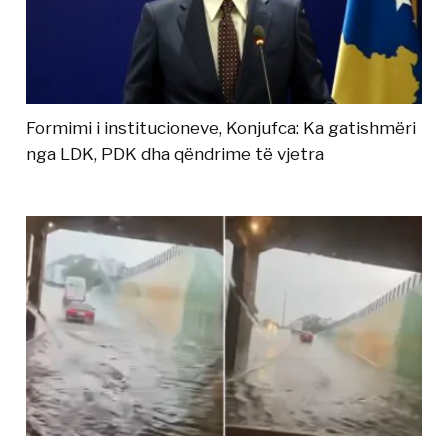
Formimi i institucioneve, Konjufca: Ka gatishmëri
nga LDK, PDK dha qëndrime të vjetra