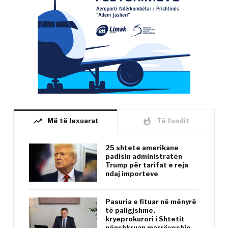
trending_up
whatshot
Më të lexuarat
Të fundit
25 shtete amerikane
padisin administratën
Trump për tarifat e reja
ndaj importeve
Pasuria e fituar në mënyrë
të paligjshme,
kryeprokurori i Shtetit
nënshkruan marrëveshje