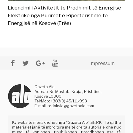
Licencimi i Aktivitetit te Prodhimit të Energjisë
Elektrike nga Burimet e Ripërtërishme të
Energjisë në Kosovë (Erës)
Impressum
Gazeta Alo
Adresa: Rr. Mustafa Kruja , Prishtinë,
Kosovë 10000
Tel/Mob: +383(0) 45/111-993
E-mail:
redaksia@gazetaalo.com
Ky website menaxhohet nga “Gazeta Alo” Sh.P.K . Të gjitha
materialet janë të mbrojtura me të drejta autoriale dhe nuk
mund të kopjohen, ripublikohen, riprodhohen ose të