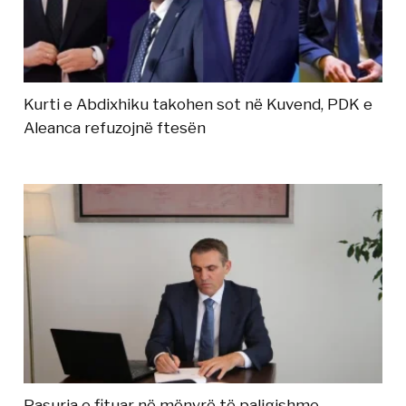
Kurti e Abdixhiku takohen sot në Kuvend, PDK e
Aleanca refuzojnë ftesën
Pasuria e fituar në mënyrë të paligjshme,