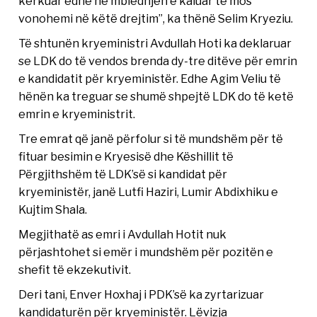
kërkuar edhe ne mbledhjen e kaluar të mos
vonohemi në këtë drejtim”, ka thënë Selim Kryeziu.
Të shtunën kryeministri Avdullah Hoti ka deklaruar
se LDK do të vendos brenda dy-tre ditëve për emrin
e kandidatit për kryeministër. Edhe Agim Veliu të
hënën ka treguar se shumë shpejtë LDK do të ketë
emrin e kryeministrit.
Tre emrat që janë përfolur si të mundshëm për të
fituar besimin e Kryesisë dhe Këshillit të
Përgjithshëm të LDK’së si kandidat për
kryeministër, janë Lutfi Haziri, Lumir Abdixhiku e
Kujtim Shala.
Megjithatë as emri i Avdullah Hotit nuk
përjashtohet si emër i mundshëm për pozitën e
shefit të ekzekutivit.
Deri tani, Enver Hoxhaj i PDK’së ka zyrtarizuar
kandidaturën për kryeministër. Lëvizja