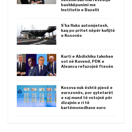
bashkëpunimi me
Institutin e Bazelit
S’ka fluks automjetesh,
kaq po pritet nëpër kufijtë
e Kosovës
Kurti e Abdixhiku takohen
sot në Kuvend, PDK e
Aleanca refuzojnë ftesën
Kosova nuk është pjesë e
eurozonës, por qytetarët
e saj mund të votojnë për
dizajnin e ri të
kartëmonedhave euro