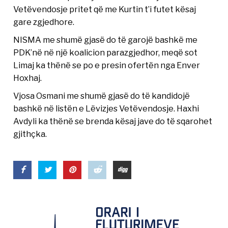
Vetëvendosje pritet që me Kurtin t’i futet kësaj
gare zgjedhore.
NISMA me shumë gjasë do të garojë bashkë me
PDK’në në një koalicion parazgjedhor, meqë sot
Limaj ka thënë se po e presin ofertën nga Enver
Hoxhaj.
Vjosa Osmani me shumë gjasë do të kandidojë
bashkë në listën e Lëvizjes Vetëvendosje. Haxhi
Avdyli ka thënë se brenda kësaj jave do të sqarohet
gjithçka.