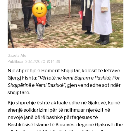
Gazeta Alo
Publikuar: 20/12/2020
14:39
Një shprehje e Homerit Shqiptar, kolosit të letrave
Gjergj Fishta:
“Vërtetë ne kemi Bajram e Pashkë, Por
Shqipërinë e Kemi Bashkë”
, gjen vend edhe sot ndër
shqiptarë.
Kjo shprehje është aktuale edhe në Gjakovë, ku në
shenjë solidarizimi për të ndihmuar njerëzit në
nevojë janë bërë bashkë përfaqësues të
Bashkësisë Islame të Kosovës, dega në Gjakovë dhe