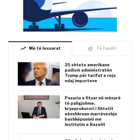
trending_up
whatshot
Më të lexuarat
Të fundit
25 shtete amerikane
padisin administratën
Trump për tarifat e reja
ndaj importeve
Pasuria e fituar në mënyrë
të paligjshme,
kryeprokurori i Shtetit
nënshkruan marrëveshje
bashkëpunimi me
Institutin e Bazelit