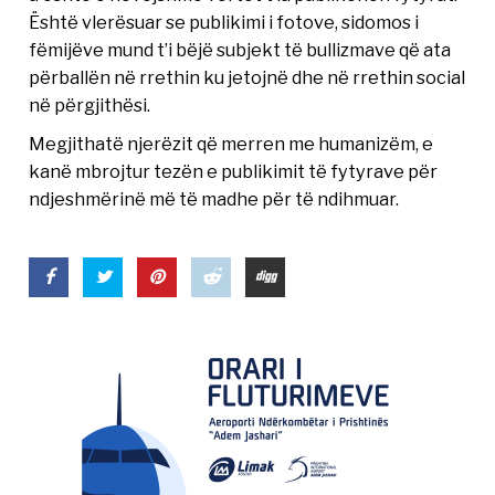
Është vlerësuar se publikimi i fotove, sidomos i
fëmijëve mund t’i bëjë subjekt të bullizmave që ata
përballën në rrethin ku jetojnë dhe në rrethin social
në përgjithësi.
Megjithatë njerëzit që merren me humanizëm, e
kanë mbrojtur tezën e publikimit të fytyrave për
ndjeshmërinë më të madhe për të ndihmuar.