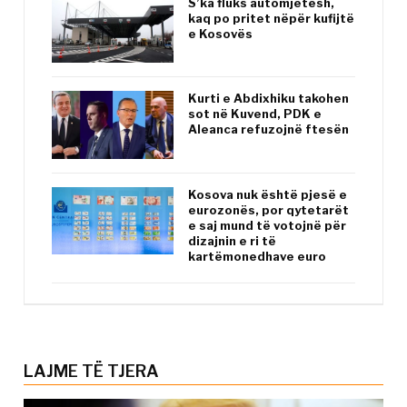
S’ka fluks automjetesh,
kaq po pritet nëpër kufijtë
e Kosovës
Kurti e Abdixhiku takohen
sot në Kuvend, PDK e
Aleanca refuzojnë ftesën
Kosova nuk është pjesë e
eurozonës, por qytetarët
e saj mund të votojnë për
dizajnin e ri të
kartëmonedhave euro
LAJME TË TJERA