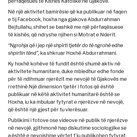
përfaqësues të Kishës Katolike në Gjakovë.
Në një aktivitet bamirësie që ka publikuar në faqen
e tij Facebook, hoxha nga gjakova Abdurrahman
Bejtullahu, shihet se bashkë me një përfaqësuese
të kishës, që ndryshe njihen si Motrat e Nderit.
“Ngrohja që i jep një shpirti tjetër do të ngrohë edhe
shpirtin tënd”,
ka shkruar Hoxhë Abdurrahmani.
Ky hoxhë kohëve të fundit është shumë aktiv në
aktivitete humanitare, duke mbledhur edhe fonde
për të ndihmuar njerëzit me nevojë të Gjakovës me
rrethinë.Një dimension tjetër i fotos që është
publikuar në këtë aktivitet humanitarë është se
Hoxha, iu ka mbuluar fytyrat e njerëzve në nevojë,
që është një gjest për tu vlerësuar.
Publikimi i fotove ose videove në publik të njerëzve
në nevojë, gjithmonë hap diskutime sociologjike se
a është e nevojshme vërtet t’iu publikohen fytyrat.