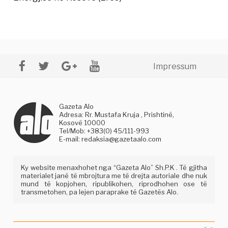
Impressum
Gazeta Alo
Adresa: Rr. Mustafa Kruja , Prishtinë,
Kosovë 10000
Tel/Mob: +383(0) 45/111-993
E-mail:
redaksia@gazetaalo.com
Ky website menaxhohet nga “Gazeta Alo” Sh.P.K . Të gjitha
materialet janë të mbrojtura me të drejta autoriale dhe nuk
mund të kopjohen, ripublikohen, riprodhohen ose të
transmetohen, pa lejen paraprake të Gazetës Alo.