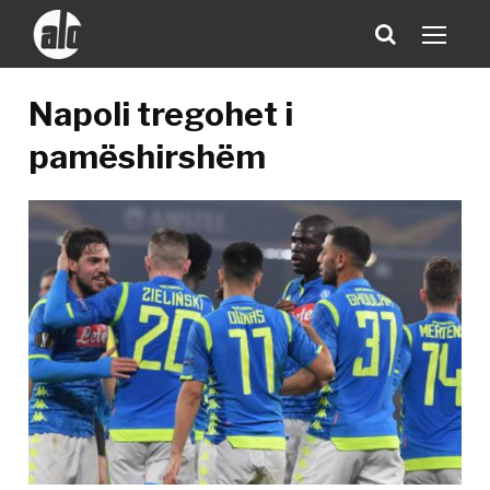
Napoli tregohet i
pamëshirshëm