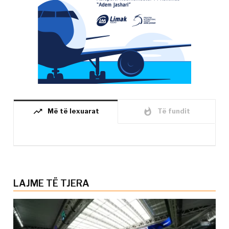
trending_up
whatshot
Më të lexuarat
Të fundit
LAJME TË TJERA