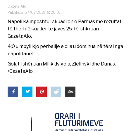
Gazeta Alo
Publikuar: 24/02/2019
20:01
Napoli ka mposhtur skuadren e Parmas me rezultat
të thell në kuadër të javës 25-të, shkruan
GazetaAlo.
4:0 u mbyll kjo përballje e cila u dominua në tërsi nga
napolitanët.
Golat i shënuan Milik dy gola, Zielinski dhe Dunas.
/GazetaAlo.