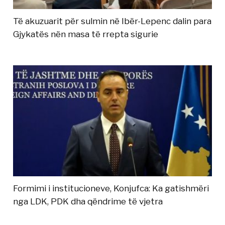
Të akuzuarit për sulmin në Ibër-Lepenc dalin para
Gjykatës nën masa të rrepta sigurie
Formimi i institucioneve, Konjufca: Ka gatishmëri
nga LDK, PDK dha qëndrime të vjetra