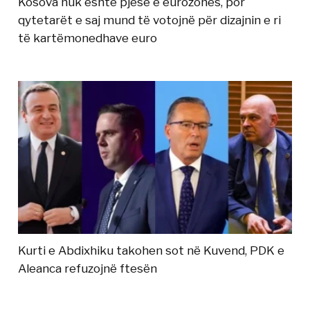
Kosova nuk është pjesë e eurozonës, por
qytetarët e saj mund të votojnë për dizajnin e ri
të kartëmonedhave euro
Kurti e Abdixhiku takohen sot në Kuvend, PDK e
Aleanca refuzojnë ftesën