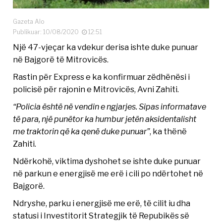
Gazeta Alo
Publikuar: 10/08/2020
12:51
Një 47-vjeçar ka vdekur derisa ishte duke punuar
në Bajgorë të Mitrovicës.
Rastin për Express e ka konfirmuar zëdhënësi i
policisë për rajonin e Mitrovicës, Avni Zahiti.
“Policia është në vendin e ngjarjes. Sipas informatave
të para, një punëtor ka humbur jetën aksidentalisht
me traktorin që ka qenë duke punuar”
, ka thënë
Zahiti.
Ndërkohë, viktima dyshohet se ishte duke punuar
në parkun e energjisë me erë i cili po ndërtohet në
Bajgorë.
Ndryshe, parku i energjisë me erë, të cilit iu dha
statusi i Investitorit Strategjik të Repubikës së