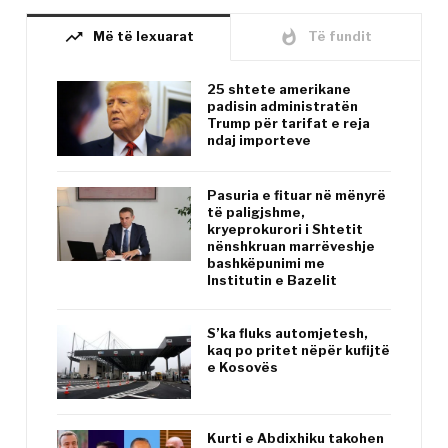
trending_up
whatshot
Më të lexuarat
Të fundit
25 shtete amerikane
padisin administratën
Trump për tarifat e reja
ndaj importeve
Pasuria e fituar në mënyrë
të paligjshme,
kryeprokurori i Shtetit
nënshkruan marrëveshje
bashkëpunimi me
Institutin e Bazelit
S’ka fluks automjetesh,
kaq po pritet nëpër kufijtë
e Kosovës
Kurti e Abdixhiku takohen