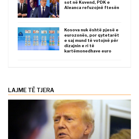
sot në Kuvend, PDK e
Aleanca refuzojnë ftesën
Kosova nuk është pjesë e
eurozonës, por qytetarët
e saj mund të votojnë për
dizajnin e ri të
kartëmonedhave euro
LAJME TË TJERA