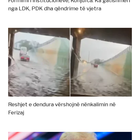
Formimi i institucioneve, Konjufca: Ka gatishmëri
nga LDK, PDK dha qëndrime të vjetra
Reshjet e dendura vërshojnë nënkalimin në
Ferizaj