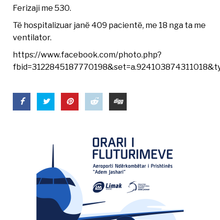
Ferizaji me 530.
Të hospitalizuar janë 409 pacientë, me 18 nga ta me
ventilator.
https://www.facebook.com/photo.php?
fbid=3122845187770198&set=a.924103874311018&t