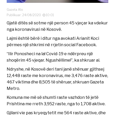
Gazeta Alo
Publikuar: 24/08/2020
10:01
Gjatë ditës së sotme një person 45 vjeçar ka vdekur
nga koronavirusi në Kosovë.
Lajmi është bërë i ditur nga avokati Arianit Koci
përmes një shkrimi në rrjetin social Facebook.
“Ilir Ponosheci na la! Covid-19 e ndërpreu një
shoqërim 45 vjeqar. Ngushëllime!”, ka shkruar ai.
Ndryshe, në Kosovë deri tani janë shënuar gjithsej
12,448 raste me koronavirus, me 3,476 raste aktive,
467 viktima dhe 8,505 të shëruar, shkruan Gazeta
Metro.
Komuna me më së shumti raste vazhdon të jetë
Prishtina me rreth 3,952 raste, nga to 1,708 aktive.
Gjilani vie pas kryeqytetit me 564 raste aktive, dhe