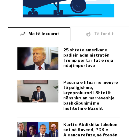
trending_up
whatshot
Më të lexuarat
Të fundit
25 shtete amerikane
padisin administratën
Trump për tarifat e reja
ndaj importeve
Pasuria e fituar në mënyrë
të paligjshme,
kryeprokurori i Shtetit
nënshkruan marrëveshje
bashkëpunimi me
Institutin e Bazelit
Kurti e Abdixhiku takohen
sot në Kuvend, PDK e
Aleanca refuzojnë ftesën