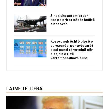
S’ka fluks automjetesh,
kaq po pritet nëpër kufijtë
e Kosovës
Kosova nuk është pjesë e
eurozonës, por qytetarët
e saj mund të votojnë për
dizajnin e ri të
kartëmonedhave euro
LAJME TË TJERA