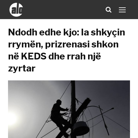
Ndodh edhe kjo: Ia shkyçin
rrymën, prizrenasi shkon
në KEDS dhe rrah një
zyrtar