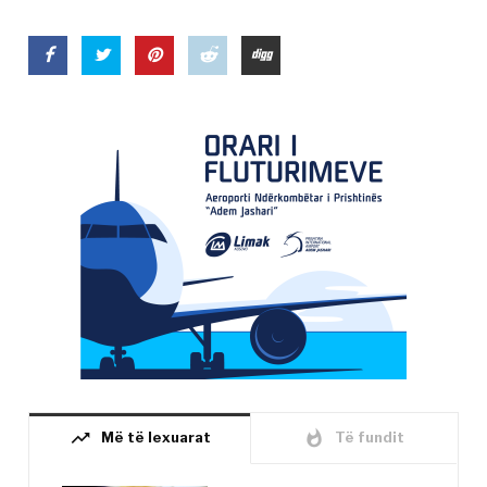
trending_up
whatshot
Më të lexuarat
Të fundit