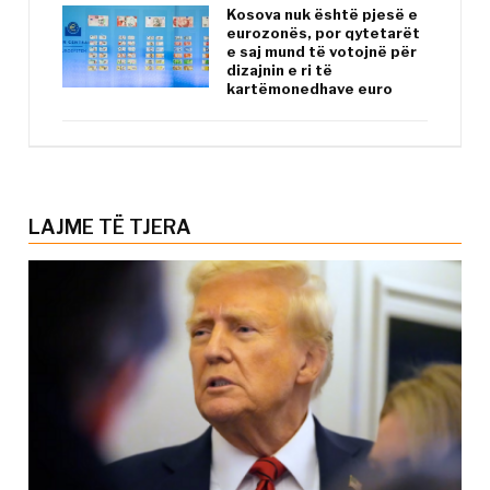
Kosova nuk është pjesë e
eurozonës, por qytetarët
e saj mund të votojnë për
dizajnin e ri të
kartëmonedhave euro
LAJME TË TJERA