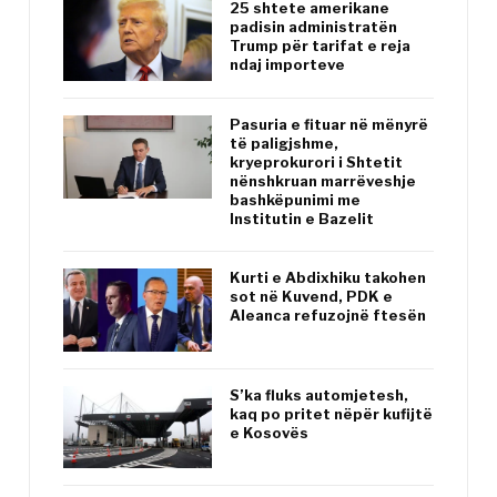
25 shtete amerikane
padisin administratën
Trump për tarifat e reja
ndaj importeve
Pasuria e fituar në mënyrë
të paligjshme,
kryeprokurori i Shtetit
nënshkruan marrëveshje
bashkëpunimi me
Institutin e Bazelit
Kurti e Abdixhiku takohen
sot në Kuvend, PDK e
Aleanca refuzojnë ftesën
S’ka fluks automjetesh,
kaq po pritet nëpër kufijtë
e Kosovës