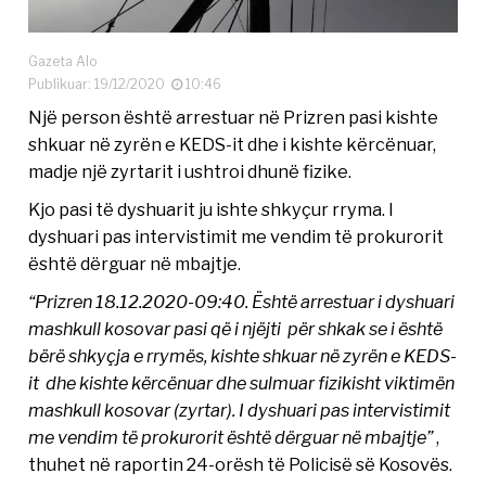
Gazeta Alo
Publikuar: 19/12/2020
10:46
Një person është arrestuar në Prizren pasi kishte
shkuar në zyrën e KEDS-it dhe i kishte kërcënuar,
madje një zyrtarit i ushtroi dhunë fizike.
Kjo pasi të dyshuarit ju ishte shkyçur rryma. I
dyshuari pas intervistimit me vendim të prokurorit
është dërguar në mbajtje.
“Prizren 18.12.2020-09:40. Është arrestuar i dyshuari
mashkull kosovar pasi që i njëjti për shkak se i është
bërë shkyçja e rrymës, kishte shkuar në zyrën e KEDS-
it dhe kishte kërcënuar dhe sulmuar fizikisht viktimën
mashkull kosovar (zyrtar). I dyshuari pas intervistimit
me vendim të prokurorit është dërguar në mbajtje”
,
thuhet në raportin 24-orësh të Policisë së Kosovës.